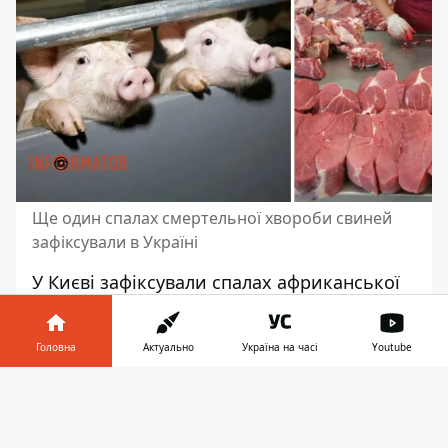
Ще один спалах смертельної хвороби свиней
зафіксували в Україні
У Києві зафіксували
спалах африканської
чуми свиней
. На території Конча-Заспи
виявили труп зараженої тварини.
Головна
Актуально
Україна на часі
Youtube
Київська державна міська адміністрація
оголосила карантин у частині
Інформатор у
Завантажити
Голосіївського району. Заборонено
телефоні
👉
торгівлю на ринках живими свинями та