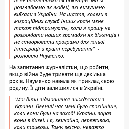
їх не розглядаємо як біженців. Ми їх
розглядаємо як людей, які вимушено
виїхали з України. На щастя, колеги з
міграційних служб інших країн мене
також підтримують, коли я прошу не
розглядати наших громадян як біженців і
не створювати програми для їхньої
інтеграції в країні перебування", -
розповіла Науменко.
На запитання журналістки, що робити,
якщо війна буде тривати ще декілька
років, Науменко навела як приклад свою
родину. Її діти залишилися в Україні.
"Мої діти відмовилися виїжджати з
України. Певний час мені було спокійніше,
коли вони були на заході України, зараз
вони в Києві, і я, звичайно, переживаю,
коли тривоги. Тому, звісно, неважко