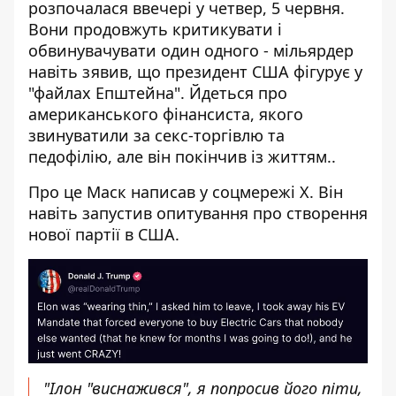
розпочалася ввечері у четвер, 5 червня.
Вони продовжуть критикувати і
обвинувачувати один одного - мільярдер
навіть зявив, що президент США фігурує у
"файлах Епштейна". Йдеться про
американського фінансиста, якого
звинуватили за секс-торгівлю та
педофілію, але він покінчив із життям..
Про це Маск написав у соцмережі X. Він
навіть запустив опитування про створення
нової партії в США.
"Ілон "виснажився", я попросив його піти,