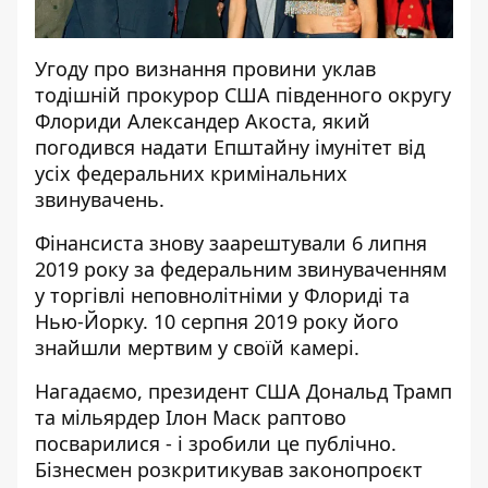
Угоду про визнання провини уклав
тодішній прокурор США південного округу
Флориди Александер Акоста, який
погодився надати Епштайну імунітет від
усіх федеральних кримінальних
звинувачень.
Фінансиста знову заарештували 6 липня
2019 року за федеральним звинуваченням
у торгівлі неповнолітніми у Флориді та
Нью-Йорку. 10 серпня 2019 року його
знайшли мертвим у своїй камері.
Нагадаємо, президент США Дональд Трамп
та мільярдер Ілон Маск раптово
посварилися - і
зробили це публічно
.
Бізнесмен розкритикував законопроєкт