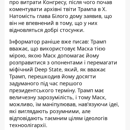
про витрати Конгресу, після чого почав
коментувати архівні твіти Трампа в X.
Натомість глава Білого дому заявив, що
він не впевнений в тому, що у них
відновляться добрі стосунки.
Інформатор раніше вже писав: Трамп
вважає, що
використовує Маска тією
мірою
, якою Маск допомагає йому
розправитися з опонентами і перемагати
міфічний Deep State, який, як вважає
Трамп, перешкодив йому досягти
задуманого під час першого
президентського терміну. Трамп має
величезну зарозумілість, і тому Маск,
можливо, їм маніпулював, нав'язуючи ідеї,
які виглядають розумними, але
відповідають таємним цілям ідеологів
техноолігархії.