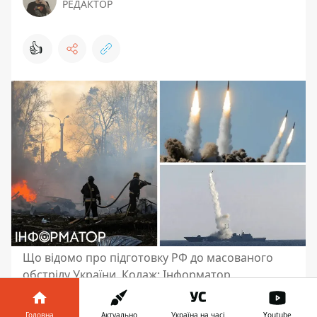
РЕДАКТОР
👍
Що відомо про підготовку РФ до масованого
обстрілу України. Колаж: Інформатор
Російські окупанти дійсно
готують у
Головна
Актуально
Україна на часі
Youtube