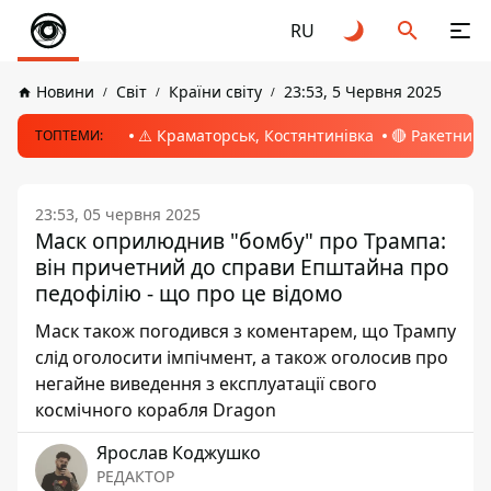
RU
Новини
Світ
Країни світу
23:53, 5 Червня 2025
⚠️ Краматорськ, Костянтинівка
🔴 Ракетний 
ТОПТЕМИ:
23:53, 05 червня 2025
Маск оприлюднив "бомбу" про Трампа:
він причетний до справи Епштайна про
педофілію - що про це відомо
Маск також погодився з коментарем, що Трампу
слід оголосити імпічмент, а також оголосив про
негайне виведення з експлуатації свого
космічного корабля Dragon
Ярослав Коджушко
РЕДАКТОР