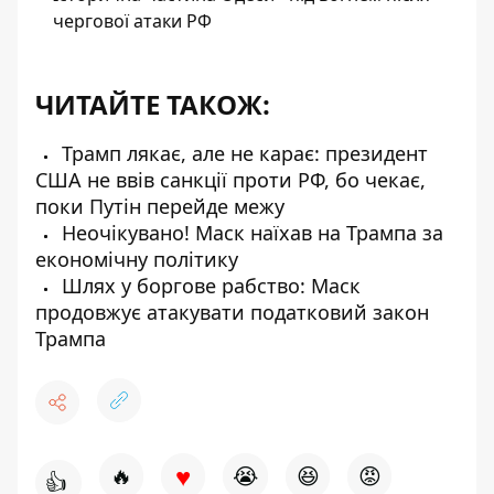
чергової атаки РФ
ЧИТАЙТЕ ТАКОЖ:
Трамп лякає, але не карає: президент
США не ввів санкції проти РФ, бо чекає,
поки Путін перейде межу
Неочікувано! Маск наїхав на Трампа за
економічну політику
Шлях у боргове рабство: Маск
продовжує атакувати податковий закон
Трампа
♥
🔥
😭
😆
😡
👍