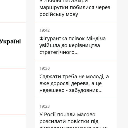
У Львові пасажири
маршрутки побилися через
російську мову
19:42
Фігурантка плівок Міндіча
Україні
увійшла до керівництва
стратегічного
держпідприємства -
працювала в Енергоатомі та
19:30
була заступницею
Саджати треба не молоді, а
Галущенка
вже дорослі дерева, а це
недешево - забудовник
Ніконов
19:23
У Росії почали масово
розсилати повістки під