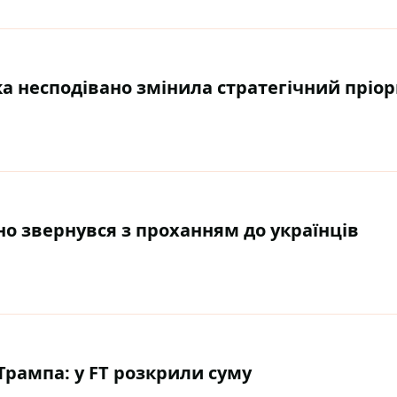
ка несподівано змінила стратегічний пріо
ано звернувся з проханням до українців
Трампа: у FT розкрили суму