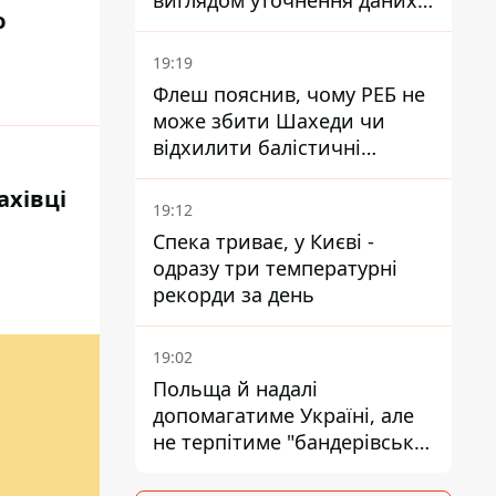
виглядом уточнення даних
ю
для набору контрактників
19:19
Флеш пояснив, чому РЕБ не
може збити Шахеди чи
відхилити балістичні
ракети
ахівці
19:12
Спека триває, у Києві -
одразу три температурні
рекорди за день
19:02
Польща й надалі
допомагатиме Україні, але
не терпітиме "бандерівської
символіки" - Навроцький