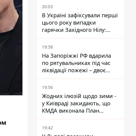
20:03
В Україні зафіксували перші
цього року випадки
гарячки Західного Нілу:
двоє людей заразилися
після укусів комарів
19:58
На Запоріжжі РФ вдарила
по рятувальниках під час
ліквідації пожежі – двоє
поранених
19:56
Жодних ілюзій щодо зими -
у Київраді закидають, що
КМДА виконала План
стійкості на 20%
ом
19:42