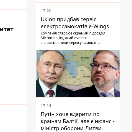
17:20
Uklon придбав сервіс
електросамокатів e-Wings
ритет
Компанія створює окремий підрозділ
Micromobility, який очолять
співзасновники сервісу самокатів.
17:14
Путін хоче вдарити по
країнам Балтії, але є нюанс -
міністр оборони Литви