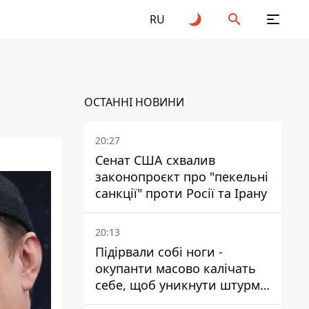
RU
ОСТАННІ НОВИНИ
20:27
Сенат США схвалив
законопроєкт про "пекельні
санкції" проти Росії та Ірану
20:13
Підірвали собі ноги -
окупанти масово калічать
себе, щоб уникнути штурмів
- ГУР