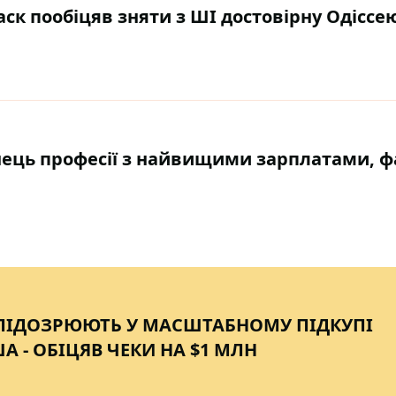
аск пообіцяв зняти з ШІ достовірну Одіссе
інець професії з найвищими зарплатами, ф
ПІДОЗРЮЮТЬ У МАСШТАБНОМУ ПІДКУПІ
А - ОБІЦЯВ ЧЕКИ НА $1 МЛН