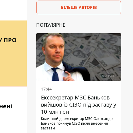
БІЛЬШЕ АВТОРІВ
ПОПУЛЯРНЕ
У ПРО
17:44
Екссекретар МЗС Баньков
вийшов із СІЗО під заставу у
нені
10 млн грн
Колишній держсекретар МЗС Олександр
Баньков покинув СІЗО після внесення
застави