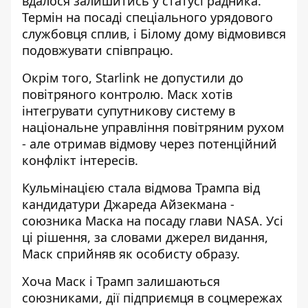
вдалося залишитись у статусі радника.
Термін на посаді спеціального урядового
службовця сплив, і Білому дому відмовився
подовжувати співпрацю.
Окрім того, Starlink не допустили до
повітряного контролю. Маск хотів
інтегрувати супутникову систему в
національне управління повітряним рухом
- але отримав відмову через потенційний
конфлікт інтересів.
Кульмінацією стала відмова Трампа від
кандидатури Джареда Айзекмана -
союзника Маска на посаду глави NASA. Усі
ці рішення, за словами джерел видання,
Маск сприйняв як особисту образу.
Хоча Маск і Трамп залишаються
союзниками, дії підприємця в соцмережах