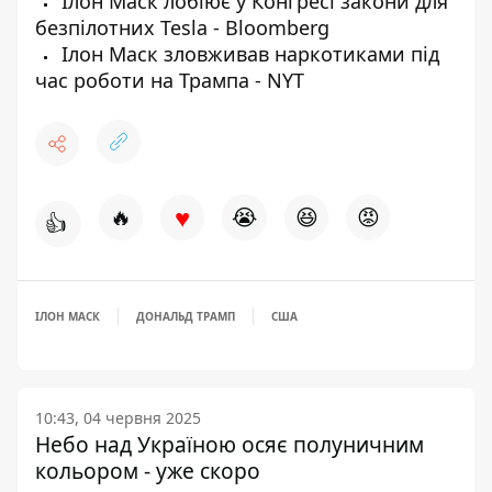
Ілон Маск лобіює у Конгресі закони для
безпілотних Tesla - Bloomberg
Ілон Маск зловживав наркотиками під
час роботи на Трампа - NYT
♥
🔥
😭
😆
😡
👍
ІЛОН МАСК
ДОНАЛЬД ТРАМП
США
10:43, 04 червня 2025
Небо над Україною осяє полуничним
кольором - уже скоро