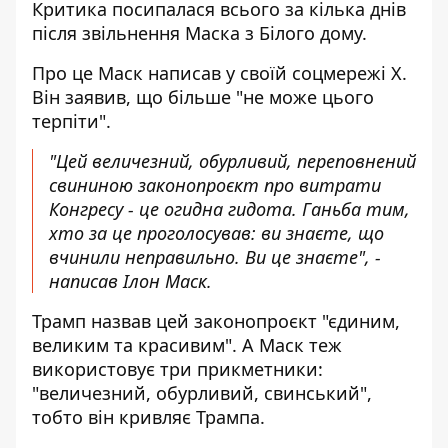
Критика посипалася всього за кілька днів
після
звільнення Маска з Білого дому
.
Про це Маск написав у своїй соцмережі X.
Він заявив, що більше "не може цього
терпіти".
"Цей величезний, обурливий, переповнений
свининою законопроєкт про витрати
Конгресу - це огидна гидота. Ганьба тим,
хто за це проголосував: ви знаєте, що
вчинили неправильно. Ви це знаєте", -
написав Ілон Маск
.
Трамп назвав цей законопроєкт
"єдиним,
великим та красивим".
А Маск теж
використовує три прикметники:
"величезний, обурливий, свинський",
тобто він кривляє Трампа.