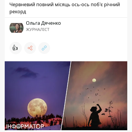
Червневий повний місяць ось-ось поб'є річний
рекорд
Ольга Дяченко
ЖУРНАЛІСТ
👍