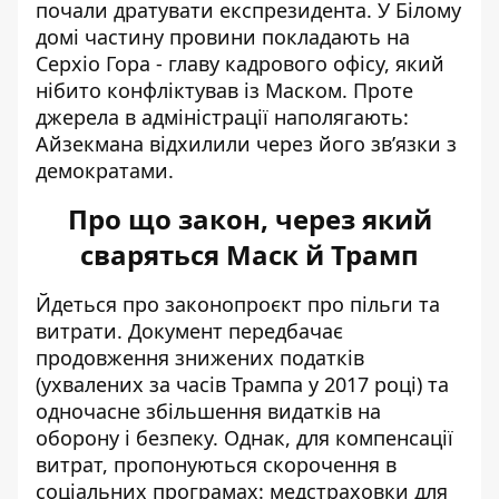
почали дратувати експрезидента. У Білому
домі частину провини покладають на
Серхіо Гора - главу кадрового офісу, який
нібито конфліктував із Маском. Проте
джерела в адміністрації наполягають:
Айзекмана відхилили через його зв’язки з
демократами.
Про що закон, через який
сваряться Маск й Трамп
Йдеться про законопроєкт про пільги та
витрати. Документ передбачає
продовження знижених податків
(ухвалених за часів Трампа у 2017 році) та
одночасне збільшення видатків на
оборону і безпеку. Однак, для компенсації
витрат, пропонуються скорочення в
соціальних програмах: медстраховки для