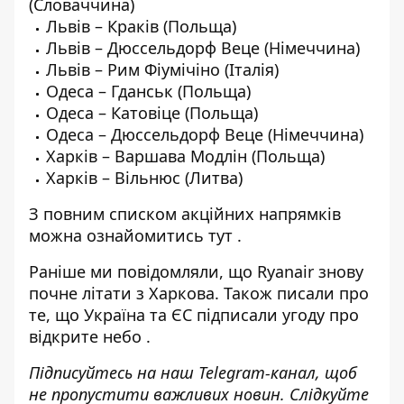
(Словаччина)
Львів – Краків (Польща)
Львів – Дюссельдорф Веце (Німеччина)
Львів – Рим Фіумічіно (Італія)
Одеса – Гданськ (Польща)
Одеса – Катовіце (Польща)
Одеса – Дюссельдорф Веце (Німеччина)
Харків – Варшава Модлін (Польща)
Харків – Вільнюс (Литва)
З повним списком акційних напрямків
можна ознайомитись
тут
.
Раніше ми повідомляли, що
Ryanair знову
почне літати з Харкова
. Також писали про
те, що
Україна та ЄС підписали угоду про
відкрите небо
.
Підписуйтесь на наш
Telegram-канал
, щоб
не пропустити важливих новин. Слідкуйте