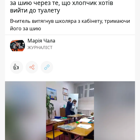
за шию через те, що хлопчик хотів
вийти до туалету
Вчитель витягнув школяра з кабінету, тримаючи
його за шию
Марія Чала
ЖУРНАЛІСТ
👍