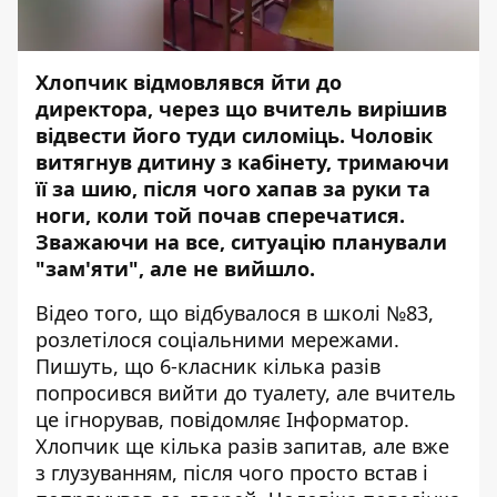
Хлопчик відмовлявся йти до
директора, через що вчитель вирішив
відвести його туди силоміць. Чоловік
витягнув дитину з кабінету, тримаючи
її за шию, після чого хапав за руки та
ноги, коли той почав сперечатися.
Зважаючи на все, ситуацію планували
"зам'яти", але не вийшло.
Відео того, що відбувалося в школі №83,
розлетілося соціальними мережами.
Пишуть, що 6-класник кілька разів
попросився вийти до туалету, але вчитель
це ігнорував, повідомляє
Інформатор
.
Хлопчик ще кілька разів запитав, але вже
з глузуванням, після чого просто встав і