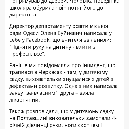
попрямував до дверей. Чоловіка поведінка
школяра обурила - він потяг його до
директора.
Директор департаменту освіти міської
ради Одеси
Олена Буйневич
написала у
себе у Facebook, що вчителя звільнили:
"Підняти руку на дитину - вийти з
професії, все".
Раніше ми повідомляли про інцидент, що
трапився в Черкасах - там, у дитячому
садку,
виховательки знущалися з дітей з
дефектами розвитку
. Одна з них написала
заяву "за-власним", друга – взяла
лікарняний.
Також розповідали, що у дитячому садку
на Полтавщині виховательки
замотали 4-
річній дівчинці руки, ноги скотчем і