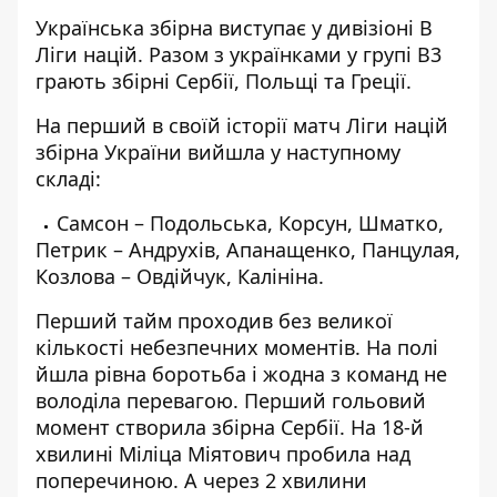
Українська збірна виступає у дивізіоні В
Ліги націй. Разом з українками у групі В3
грають збірні Сербії, Польщі та Греції.
На перший в своїй історії матч Ліги націй
збірна України вийшла у наступному
складі:
Самсон – Подольська, Корсун, Шматко,
Петрик – Андрухів, Апанащенко, Панцулая,
Козлова – Овдійчук, Калініна.
Перший тайм проходив без великої
кількості небезпечних моментів. На полі
йшла рівна боротьба і жодна з команд не
володіла перевагою. Перший гольовий
момент створила збірна Сербії. На 18-й
хвилині Міліца Міятович пробила над
поперечиною. А через 2 хвилини