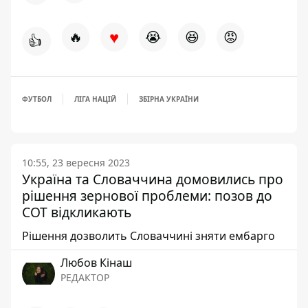
♥
🔥
😭
😆
😡
👍
ФУТБОЛ
ЛІГА НАЦІЙ
ЗБІРНА УКРАЇНИ
10:55, 23 вересня 2023
Україна та Словаччина домовились про
рішення зернової проблеми: позов до
СОТ відкликають
Рішення дозволить Словаччині зняти ембарго
Любов Кінаш
РЕДАКТОР