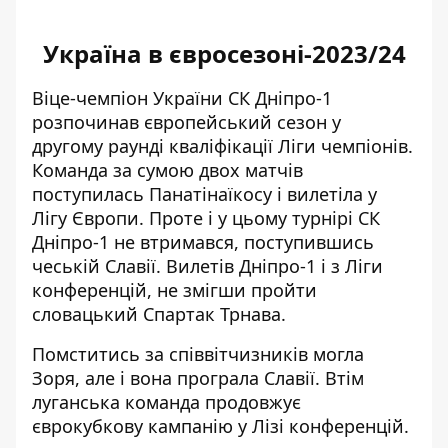
Україна в євросезоні-2023/24
Віце-чемпіон України СК Дніпро-1
розпочинав європейський сезон у
другому раунді кваліфікації Ліги чемпіонів.
Команда за сумою двох матчів
поступилась Панатінаїкосу і вилетіла у
Лігу Європи. Проте і у цьому турнірі СК
Дніпро-1 не втримався, поступившись
чеській Славії. Вилетів Дніпро-1 і з Ліги
конференцій, не змігши пройти
словацький Спартак Трнава.
Помститись за співвітчизників могла
Зоря, але і вона програла Славії. Втім
луганська команда продовжує
єврокубкову кампанію у Лізі конференцій.