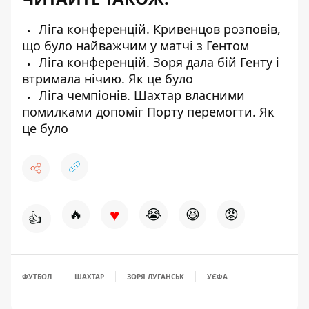
Ліга конференцій. Кривенцов розповів,
що було найважчим у матчі з Гентом
Ліга конференцій. Зоря дала бій Генту і
втримала нічию. Як це було
Ліга чемпіонів. Шахтар власними
помилками допоміг Порту перемогти. Як
це було
♥
🔥
😭
😆
😡
👍
ФУТБОЛ
ШАХТАР
ЗОРЯ ЛУГАНСЬК
УЄФА