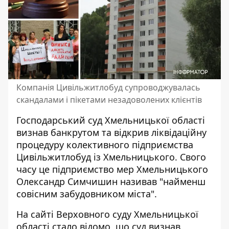
Компанія Цивільжитлобуд супроводжувалась
скандалами і пікетами незадоволених клієнтів
Господарський суд Хмельницької області
визнав банкрутом та відкрив ліквідаційну
процедуру колективного підприємства
Цивільжитлобуд із Хмельницького. Свого
часу це підприємство мер Хмельницького
Олександр Симчишин називав "найменш
совісним забудовником міста"
.
На сайті Верховного суду Хмельницької
області стало відомо, що
суд визнав