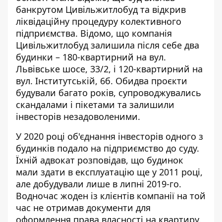
банкрутом Цивільжитлобуд
та відкрив
ліквідаційну процедуру колективного
підприємства. Відомо, що компанія
Цивільжитлобуд залишила після себе два
будинки – 180-квартирний на вул.
Львівське шосе, 33/2, і 120-квартирний на
вул. Інститутській, 6б. Обидва проєкти
будували багато років, супроводжувались
скандалами і пікетами та залишили
інвесторів незадоволеними.
У 2020 році
об'єднання інвесторів одного з
будинків подало на підприємство до суду
.
Їхній адвокат розповідав, що будинок
мали здати в експлуатацію ще у 2011 році,
але добудували лише в липні 2019-го.
Водночас жоден із клієнтів компанії на той
час не отримав документи для
оформлення права власності на квартиру.