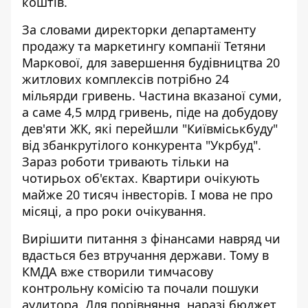
коштів.
За словами директорки департаменту
продажу та маркетингу компанії Тетяни
Маркової, для завершення будівництва 20
житлових комплексів потрібно 24
мільярди гривень. Частина вказаної суми,
а саме 4,5 млрд гривень, піде на добудову
дев'яти ЖК, які перейшли "Київміськбуду"
від збанкрутілого конкурента "Укрбуд".
Зараз роботи тривають тільки на
чотирьох об'єктах. Квартири очікують
майже 20 тисяч інвесторів. І мова не про
місяці, а про роки очікування.
Вирішити питання з фінансами навряд чи
вдасться без втручання держави. Тому в
КМДА вже створили тимчасову
контрольну комісію та почали пошуки
аудитора. Для порівняння, наразі бюджет