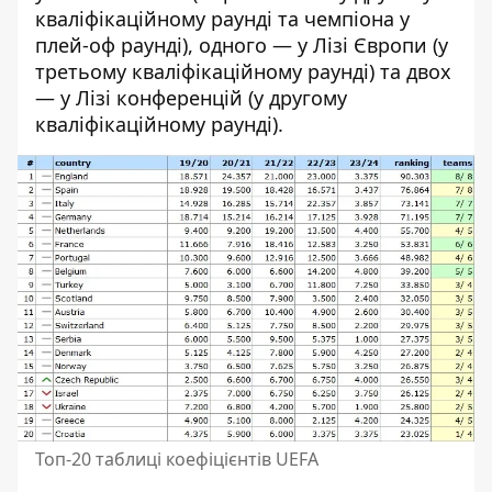
кваліфікаційному раунді та чемпіона у
плей-оф раунді), одного — у Лізі Європи (у
третьому кваліфікаційному раунді) та двох
— у Лізі конференцій (у другому
кваліфікаційному раунді).
Топ-20 таблиці коефіцієнтів UEFA