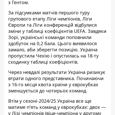
з Гентом.
За підсумками матчів першого туру
групового етапу Ліги чемпіонів, Ліги
Європи та Ліги конференцій відбулися
зміни у таблиці коефіцієнтів UEFA. Завдяки
Зорі, українські команди поповнили
здобуток на 0,2 бала. Цього виявилося
замало, аби зберегти позицію. Україна
пропустила Чехію і опустилась на 18-ту
сходинку таблиці коефіцієнтів.
Через невдалі результати Україна ризикує
втрати одного представника. Починаючи
з 16-го місця квота країни у єврокубках
зменшується до чотирьох команд.
Втім у сезоні-2024/25 Україна все ще
матиме п'ять команд у єврокубках: двох —
у Лізі чемпіонів (віце-чемпіона у другому