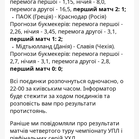
перемога першої - 1,15, нічия - 8,0,
перемога другої - 16,5,
перший матч 2: 1;
ПАОК (Греція) - Краснодар (Росія)
Прогнози букмекерів: перемога першої -
2,26, нічия - 3,45, перемога другої - 3,1,
перший матч 1: 2;
Мідтьюлланд (Данія) - Славія (Чехія).
Прогнози букмекерів: перемога першої -
2,7, нічия - 3,1, перемога другої - 2,8,
перший матч 0: 0;
Всі поєдинки розпочнуться одночасно, о
22-00 за київським часом.
Інформатор
буде стежити за ходом поєдинків та
розповість вам про результати
протистоянь.
Раніше ми повідомляли про результати
матчів
четвертого туру
чемпіонату УПЛ
і
півфінальних серій
УХЛ.