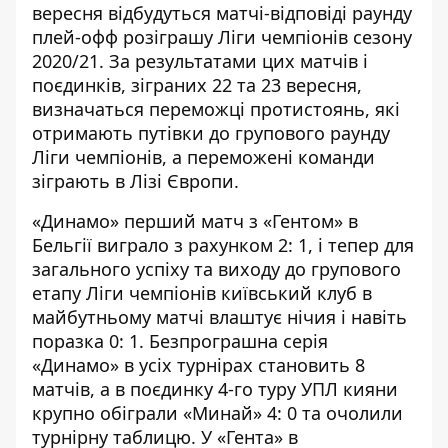
вересня відбудуться матчі-відповіді раунду
плей-офф розіграшу Ліги чемпіонів сезону
2020/21. За результатами цих матчів і
поєдинків, зіграних 22 та 23 вересня,
визначаться переможці протистоянь, які
отримають путівки до групового раунду
Ліги чемпіонів, а переможені команди
зіграють в Лізі Європи.
«Динамо»
перший матч
з «Гентом» в
Бельгії виграло з рахунком 2: 1, і тепер для
загального успіху та виходу до групового
етапу Ліги чемпіонів київський клуб в
майбутньому матчі влаштує нічия і навіть
поразка 0: 1. Безпрограшна серія
«Динамо» в усіх турнірах становить 8
матчів, а в поєдинку 4-го туру УПЛ кияни
крупно обіграли «Минай» 4: 0 та очолили
турнірну таблицю. У «Гента» в