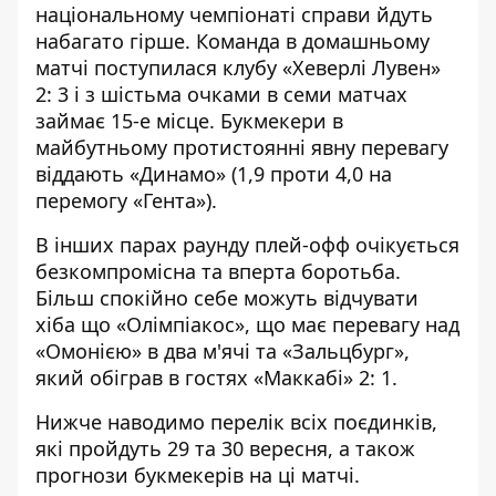
національному чемпіонаті справи йдуть
набагато гірше. Команда в домашньому
матчі поступилася клубу «Хеверлі Лувен»
2: 3 і з шістьма очками в семи матчах
займає 15-е місце. Букмекери в
майбутньому протистоянні явну перевагу
віддають «Динамо» (1,9 проти 4,0 на
перемогу «Гента»).
В інших парах
раунду плей-офф
очікується
безкомпромісна та вперта боротьба.
Більш спокійно себе можуть відчувати
хіба що «Олімпіакос», що має перевагу над
«Омонією» в два м'ячі та «Зальцбург»,
який обіграв в гостях «Маккабі» 2: 1.
Нижче наводимо перелік всіх поєдинків,
які пройдуть 29 та 30 вересня, а також
прогнози букмекерів на ці матчі.