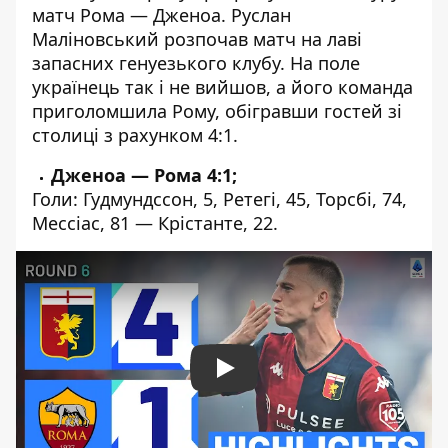
матч Рома — Дженоа. Руслан
Маліновський розпочав матч на лаві
запасних генуезького клубу. На поле
українець так і не вийшов, а його команда
приголомшила Рому, обігравши гостей зі
столиці з рахунком 4:1.
Дженоа — Рома 4:1;
Голи: Гудмундссон, 5, Ретегі, 45, Торсбі, 74,
Мессіас, 81 — Крістанте, 22.
Play