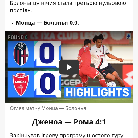
Болоньї ця нічия стала третьою нульовою
поспіль.
Монца — Болонья 0:0.
Play
Огляд матчу Монца — Болонья
Дженоа — Рома 4:1
Закінчував ігрову програму шостого туру