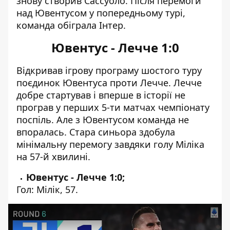
знову створив Сассуоло. Після перемоги
над Ювентусом у попередньому турі,
команда обіграла Інтер.
Ювентус - Лечче 1:0
Відкривав ігрову програму шостого туру
поєдинок Ювентуса проти Лечче. Лечче
добре стартував і вперше в історії не
програв у перших 5-ти матчах чемпіонату
поспіль. Але з Ювентусом команда не
впоралась. Стара синьора здобула
мінімальну перемогу завдяки голу Міліка
на 57-й хвилині.
Ювентус - Лечче 1:0;
Гол: Мілік, 57.