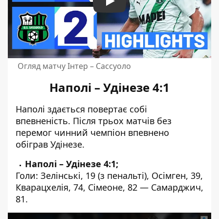
Play
Огляд матчу Інтер – Сассуоло
Наполі – Удінезе 4:1
Наполі здається повертає собі
впевненість. Після трьох матчів без
перемог чинний чемпіон впевнено
обіграв Удінезе.
Наполі – Удінезе 4:1;
Голи: Зелінські, 19 (з пенальті), Осімген, 39,
Кварацхелія, 74, Сімеоне, 82 — Самарджич,
81.