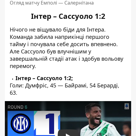
Огляд матчу Емполі — Салернітана
Інтер – Сассуоло 1:2
Нічого не віщувало біди для Інтера.
Команда забила наприкінці першого
тайму і почувала себе досить впевнено.
Але Сассуоло був влучнішим у
завершальній стадії атак і здобув вольову
перемогу.
Інтер – Сассуоло 1:2;
Голи: Думфріс, 45 — Байрамі, 54 Берарді,
63.