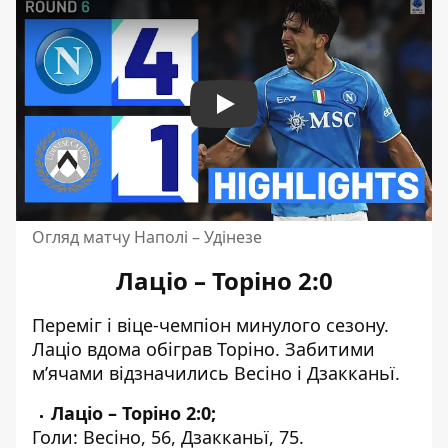
Play
Огляд матчу Наполі – Удінезе
Лаціо – Торіно 2:0
Переміг і віце-чемпіон минулого сезону.
Лаціо вдома обіграв Торіно. Забитими
м’ячами відзначились Весіно і Дзакканьї.
Лаціо – Торіно 2:0;
Голи: Весіно, 56, Дзакканьї, 75.