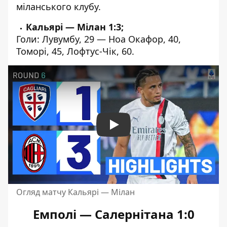
міланського клубу.
Кальярі — Мілан 1:3;
Голи: Лувумбу, 29 — Ноа Окафор, 40,
Томорі, 45, Лофтус-Чік, 60.
Play
Огляд матчу Кальярі — Мілан
Емполі — Салернітана 1:0