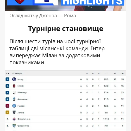
Огляд матчу Дженоа — Рома
Турнірне становище
Після шести турів на чолі турнірної
таблиці дві міланські команди. Інтер
випереджає Мілан за додатковими
показниками.