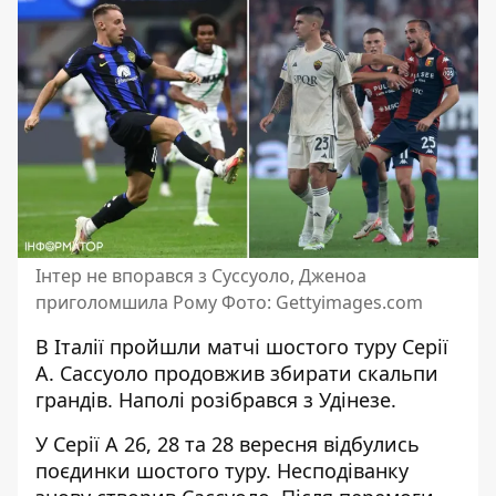
Інтер не впорався з Суссуоло, Дженоа
приголомшила Рому Фото: Gettyimages.com
В Італії пройшли матчі шостого туру Серії
А. Сассуоло
продовжив збирати скальпи
грандів
. Наполі розібрався з Удінезе.
У Серії А 26, 28 та 28 вересня відбулись
поєдинки шостого туру. Несподіванку