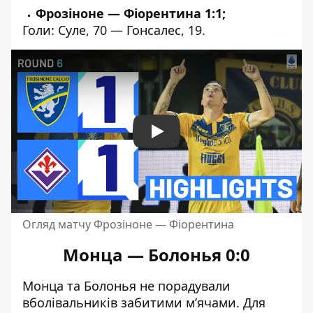
Фрозіноне — Фіорентина 1:1;
Голи: Суле, 70 — Гонсалес, 19.
Play
Огляд матчу Фрозіноне — Фіорентина
Монца — Болонья 0:0
Монца та Болонья не порадували
вболівальників забитими м’ячами. Для