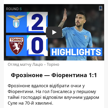
Play
Огляд матчу Лаціо – Торіно
Фрозіноне — Фіорентина 1:1
Фрозіноне вдалося відібрати очки у
Фіорентини. На гол Гонсалеса у першому
таймі господарі відповіли влучним ударом
Суле на 70-й хвилині.