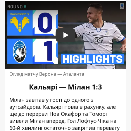
Play
Огляд матчу Верона — Аталанта
Кальярі — Мілан 1:3
Мілан завітав у гості до одного з
аутсайдерів. Кальярі повів в рахунку, але
ще до перерви Ноа Окафор та Томорі
вивели Мілан вперед. Гол Лофтус-Чіка на
60-й хвилині остаточно закріпив перевагу