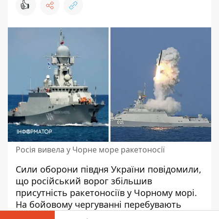
👍
Росія вивела у Чорне море ракетоносії
Сили оборони півдня України повідомили,
що російський
ворог збільшив
присутність ракетоносіїв у Чорному морі
.
На бойовому чергуванні перебувають
одразу три ракетоносії: малий ракетний