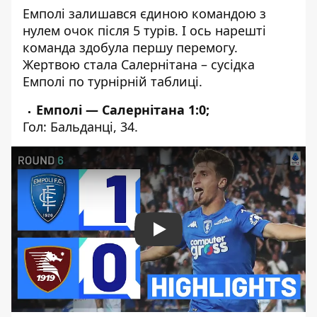
Емполі залишався єдиною командою з
нулем очок після 5 турів. І ось нарешті
команда здобула першу перемогу.
Жертвою стала Салернітана – сусідка
Емполі по турнірній таблиці.
Емполі — Салернітана 1:0;
Гол: Бальданці, 34.
Play