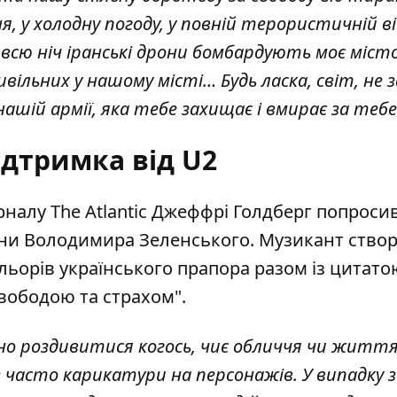
я, у холодну погоду, у повній терористичній ві
всю ніч іранські дрони бомбардують моє місто
вільних у нашому місті… Будь ласка, світ, не 
нашій армії, яка тебе захищає і вмирає за тебе
ідтримка від U2
налу The Atlantic Джеффрі Голдберг попроси
ни Володимира Зеленського. Музикант ство
ольорів українського прапора разом із цитато
 свободою та страхом".
жно роздивитися когось, чиє обличчя чи житт
е часто карикатури на персонажів. У випадку з