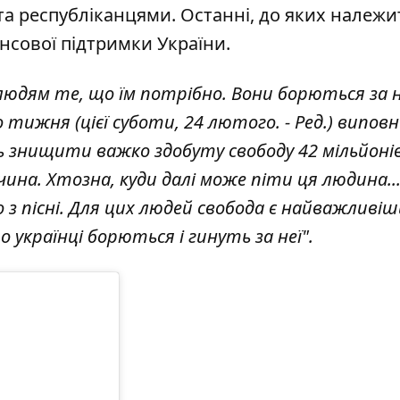
а республіканцями. Останні, до яких належит
нсової підтримки України.
людям те, що їм потрібно. Вони борються за 
о тижня (цієї суботи, 24 лютого. - Ред.) випов
сь знищити важко здобуту свободу 42 мільйоні
чина. Хтозна, куди далі може піти ця людина..
о з пісні. Для цих людей свобода є найважливі
 українці борються і гинуть за неї".