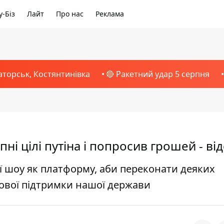
-Біз
Лайт
Про нас
Реклама
аторськ, Костянтинівка
🔴 Ракетний удар 5 серпня
ні цілі путіна і попросив грошей - ві
ї шоу як платформу, аби переконати деяких
ової підтримки нашої держави