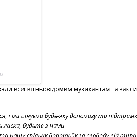
a)
ували всесвітньовідомим музикантам та закл
я, і ми цінуємо будь-яку допомогу та підтримк
 ласка, будьте з нами
та нашу спільну боротьбу за свободу від тиран