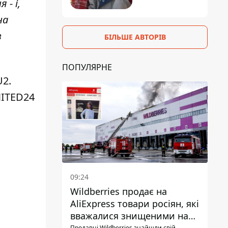
- і,
на
в
БІЛЬШЕ АВТОРІВ
ПОПУЛЯРНЕ
U2.
NITED24
09:24
Wildberries продає на
AliExpress товари росіян, які
вважалися знищеними на
Продавці Wildberries знайшли свій