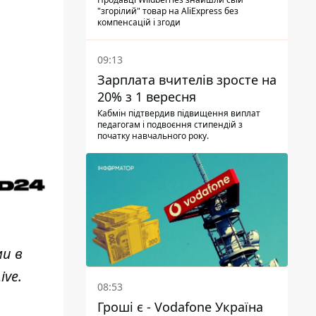
складах
"згорілий" товар на AliExpress без
компенсацій і згоди
09:13
Зарплата вчителів зросте на
20% з 1 вересня
Кабмін підтвердив підвищення виплат
педагогам і подвоєння стипендій з
початку навчального року.
ми в
ive
.
08:53
Гроші є - Vodafone Україна