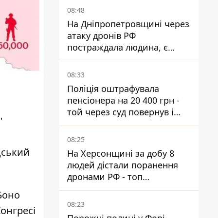
08:48
На Дніпропетровщині через
атаку дронів РФ
постраждала людина, є
пожежі та пошкодження
08:33
Поліція оштрафувала
пенсіонера на 20 400 грн -
той через суд повернув і
"
гроші, і отримав 3 тис. грн
моральної шкоди
08:25
дський
На Херсонщині за добу 8
людей дістали поранення
дронами РФ - топ
небезпечних районів
Боно
08:23
онгресі