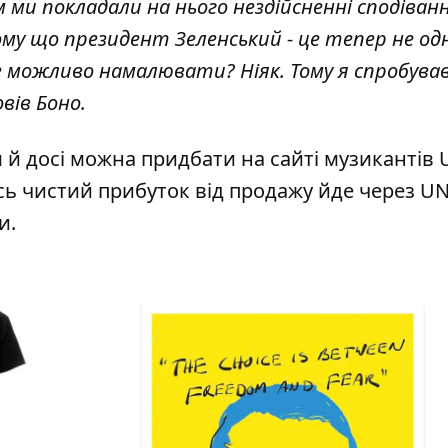
и покладали на нього нездійсненні сподівання 
 тому що президент Зеленський - це тепер не од
це можливо намалювати? Ніяк. Тому я спробува
вів Боно.
м й досі можна придбати
на сайті
музикантів 
Весь чистий прибуток від продажу йде через U
и.