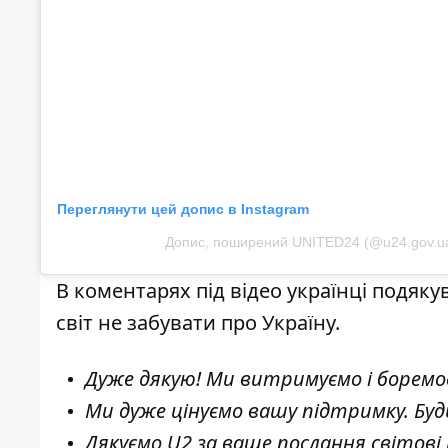
Переглянути цей допис в Instagram
Допис, поширений UNITED24 (@u24.gov.u
В коментарях під відео українці подяк
світ не забувати про Україну.
Дуже дякую! Ми витримуємо і боремос
Ми дуже цінуємо вашу підтримку. Будь
Дякуємо U2 за ваше послання світові 