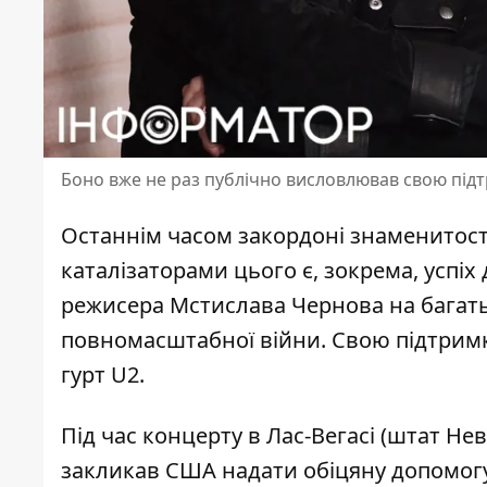
Боно вже не раз публічно висловлював свою підт
Останнім часом закордоні знаменитост
каталізаторами цього є, зокрема, успіх
режисера Мстислава Чернова на багать
повномасштабної війни. Свою підтримк
гурт U2
.
Під час концерту в Лас-Вегасі (штат Н
закликав
США надати обіцяну допомогу