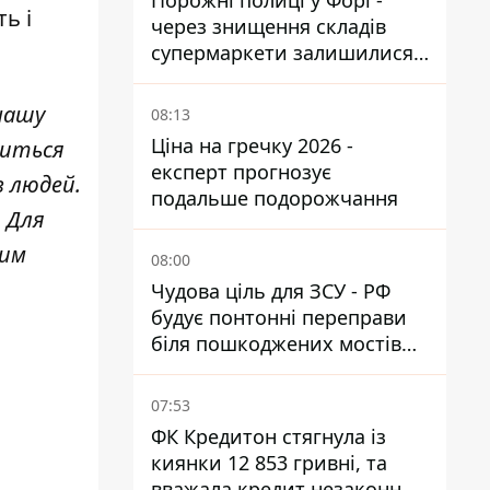
Порожні полиці у Форі -
ь і
через знищення складів
супермаркети залишилися
без асортименту
нашу
08:13
Ціна на гречку 2026 -
ниться
експерт прогнозує
в людей.
подальше подорожчання
. Для
шим
08:00
Чудова ціль для ЗСУ - РФ
будує понтонні переправи
біля пошкоджених мостів
на ТОТ
07:53
ФК Кредитон стягнула із
киянки 12 853 гривні, та
вважала кредит незаконним