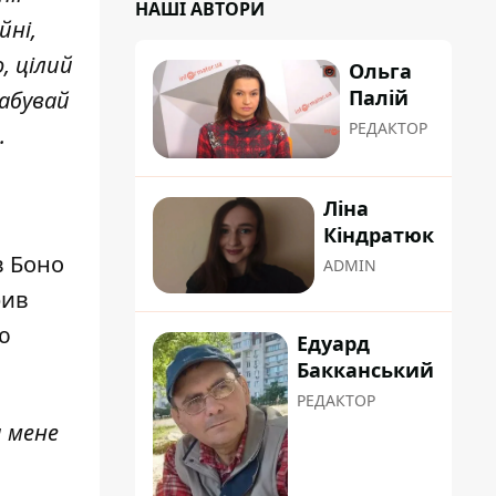
НАШІ АВТОРИ
йні,
, цілий
Ольга
Палій
забувай
РЕДАКТОР
.
Ліна
Кіндратюк
в Боно
ADMIN
рив
ю
Едуард
Бакканський
РЕДАКТОР
я мене