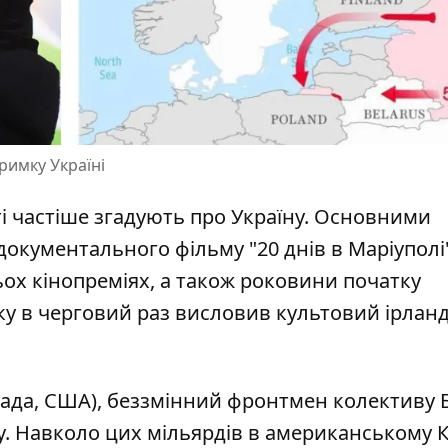
римку Україні
і частіше згадують про Україну. Основними
 документального фільму "
20 днів в Маріуполі
ох кінопреміях, а також роковини початку
у в черговий раз висловив культовий ірлан
евада, США), беззмінний фронтмен колективу 
. Навколо цих мільярдів в американському К