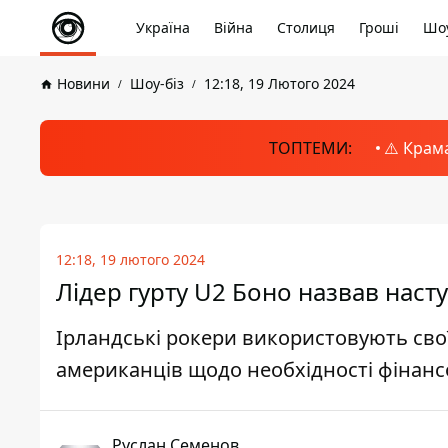
Україна
Війна
Столиця
Гроші
Шоу
Новини
Шоу-біз
12:18, 19 Лютого 2024
ТОПТЕМИ:
⚠️ Крам
12:18, 19 лютого 2024
Лідер гурту U2 Боно назвав наступ
Ірландські рокери використовують сво
американців щодо необхідності фінанс
Руслан Семенов