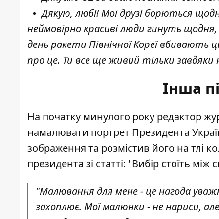
Дякую, любі! Мої друзі борються щодн
неймовірно красиві люди гинуть щодня, 
день ракети Північної Кореї вбивають ци
про це. Ти все ще живий тільки завдяки 
Інша п
На початку минулого року редактор жур
намалювати портрет Президента Украї
зображення та розмістив його на тлі к
президента зі статті: "Вибір стоїть між
"Малювання для мене - це нагода ува
захоплює. Мої малюнки - не нариси, ал