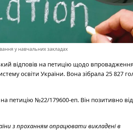
овання у навчальних закладах
кий відповів на петицію щодо впровадженн
истему освіти України. Вона зібрала 25 827 го
на петицію №22/179600-еп. Він позитивно від
країни з проханням опрацювати викладені в