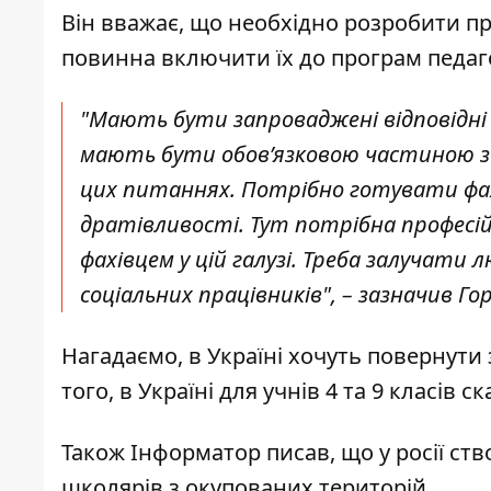
Він вважає, що необхідно
розробити п
повинна включити їх до програм педаго
"Мають бути запроваджені
відповідні
мають бути обов’язковою частиною зага
цих питаннях. Потрібно готувати фахів
дратівливості. Тут потрібна професійн
фахівцем у цій галузі. Треба залучати 
соціальних працівників", – зазначив Го
Нагадаємо, в Україні
хочуть повернути 
того, в Україні
для учнів 4 та 9 класів с
Також
Інформатор
писав, що у росії
ств
школярів з окупованих
територій.