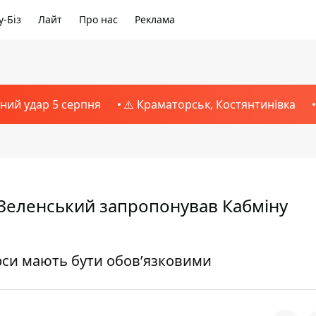
-Біз
Лайт
Про нас
Реклама
тний удар 5 серпня
⚠️ Краматорськ, Костянтинівка
 Зеленський запропонував Кабміну
урси мають бути обовʼязковими