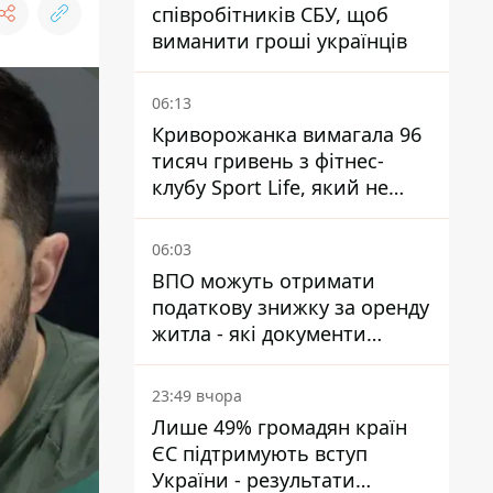
співробітників СБУ, щоб
виманити гроші українців
06:13
Криворожанка вимагала 96
тисяч гривень з фітнес-
клубу Sport Life, який не
пускав її до басейну без
медичної довідки - рішення
06:03
суду
ВПО можуть отримати
податкову знижку за оренду
житла - які документи
подати
23:49 вчора
Лише 49% громадян країн
ЄС підтримують вступ
України - результати