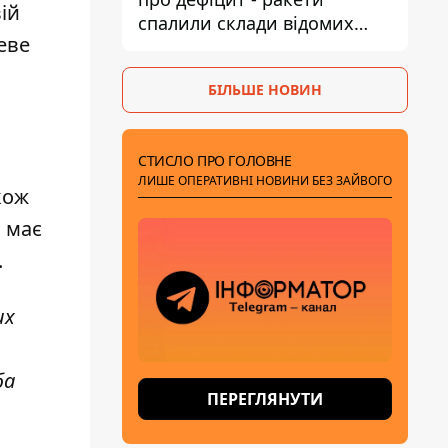
ій
спалили склади відомих
еве
брендів
БІЛЬШЕ НОВИН
СТИСЛО ПРО ГОЛОВНЕ
ЛИШЕ ОПЕРАТИВНІ НОВИНИ БЕЗ ЗАЙВОГО
кож
я має
.
их
ба
ПЕРЕГЛЯНУТИ