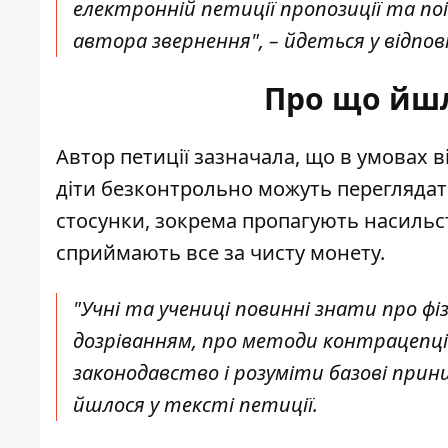
електронній петиції пропозиції та п
автора звернення", – йдеться у відпові
Про що йшло
Автор петиції зазначала, що в умовах ві
діти безконтрольно можуть переглядати
стосунки, зокрема пропагують насильст
сприймають все за чисту монету.
"Учні та учениці повинні знати про фіз
дозріванням, про методи контрацепції
законодавство і розуміти базові принц
йшлося у тексті петиції.