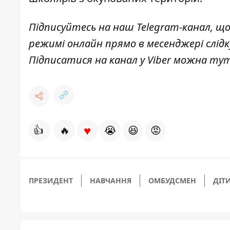
Підписуйтесь на наш
Telegram-канал
, щ
режимі онлайн прямо в месенджері слід
Підписатися на канал у Viber можна
ту
♥
👍
🔥
😭
😆
😡
ПРЕЗИДЕНТ
НАВЧАННЯ
ОМБУДСМЕН
ДІТ