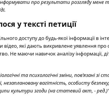
оінформувати про результати розгляду мене 
ді.
ся у тексті петиції
льного доступу до будь-якої інформації в інт
 відео, які дають викривлене уявлення про с
во. Не маючи навичок аналізу інформації, ді
іологічні та психологічні зміни, пов’язані зі 
, незаплановану вагітність, особисту безпеку
ипи культури згоди (на статевий акт, - ред.)"