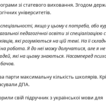
рограми
зі статевого виховання. Згодом держ
гічних університетів.
 спеціальності
, якщо у цьому є потреба, або кур
льної педагогічної освіти зі спеціалізацією 
ців, які розуміються на цій темі. На її склад
а робота. Я до неї можу долучатися, але я не
людей, які на цьому знаються. Насамперед психо
рбачов.
за парти максимальну кількість
школярів. Кр
касували
ДПА.
орили свій підручник з української мови для