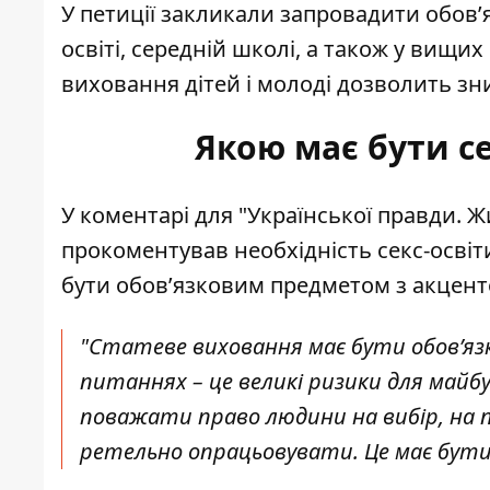
У петиції закликали запровадити обовʼ
освіті, середній школі, а також у вищих
виховання дітей і молоді дозволить з
Якою має бути се
У
коментарі для
"Української правди. Ж
прокоментував необхідність секс-освіт
бути обов’язковим предметом з акцент
"Статеве виховання має бути обов’язк
питаннях – це великі ризики для майб
поважати право людини на вибір, на п
ретельно опрацьовувати. Це має бути о