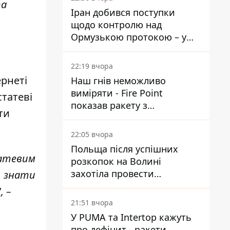
та
Іран добився поступки
щодо контролю над
Ормузькою протокою – у
Reuters розкрили деталі
22:19 вчора
ернеті
Наш гнів неможливо
виміряти - Fire Point
татеві
показав ракету з
ти
загадковою позначкою 723
22:05 вчора
Польща після успішних
статевим
розкопок на Волині
захотіла провести
, знати
ексгумацію у нових місцях
, –
21:51 вчора
У PUMA та Intertop кажуть
про дефіцит - ракети