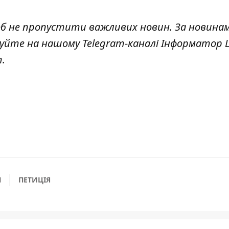
об не пропустити важливих новин. За новина
куйте на нашому Telegram-каналі
Інформатор L
т
.
И
ПЕТИЦІЯ