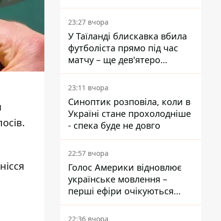
опитування
23:27 вчора
У Таїланді блискавка вбила
футболіста прямо під час
матчу – ще дев'ятеро
постраждали
23:11 вчора
Синоптик розповіла, коли в
я
Україні стане прохолодніше
лосів.
- спека буде не довго
22:57 вчора
нісся
Голос Америки відновлює
українське мовлення –
перші ефіри очікуються
наступного тижня
22:36 вчора