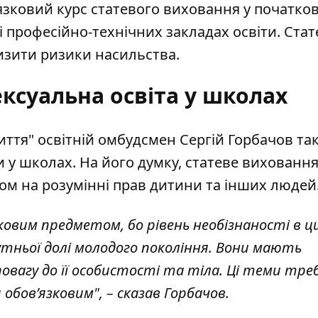
язковий курс статевого виховання у початков
 і професійно-технічних закладах освіти. Стат
низити ризики насильства.
ксуальна освіта у школах
иття" освітній омбудсмен Сергій Горбачов та
и у школах. На його думку, статеве вихованн
ом на розумінні прав дитини та інших людей
овим предметом, бо рівень необізнаності в ц
утньої долі молодого покоління. Вони мають
овагу до її особистості та тіла. Ці теми тре
бов’язковим", – сказав Горбачов.