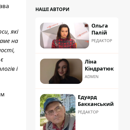
ава
НАШІ АВТОРИ
Ольга
си, які
Палій
саме на
РЕДАКТОР
ності,
 є
Ліна
логів і
Кіндратюк
ADMIN
ім
Едуард
Бакканський
РЕДАКТОР