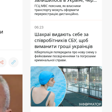
залишилось в Україні, через
Дію - МВС
ГСЦ МВС пояснив, як власники
транспорту можуть оформити
перереєстрацію дистанційно.
06:23
ни
Шахраї видають себе за
співробітників СБУ, щоб
виманити гроші українців
Кіберполіція попередила про нову схему з
фейковими посвідченнями та погрозами
кримінальної справи.