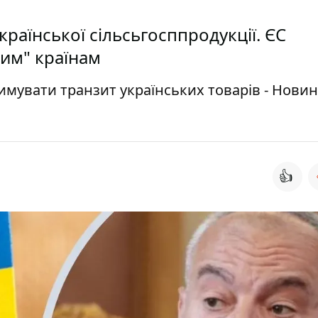
раїнської сільсьгосппродукції. ЄС
им" країнам
имувати транзит українських товарів - Нови
👍