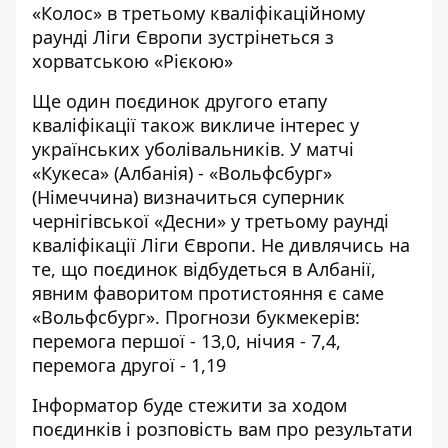
«Колос» в третьому кваліфікаційному
раунді Ліги Європи зустрінеться з
хорватською «Рієкою»
Ще один поєдинок другого етапу
кваліфікації також викличе інтерес у
українських уболівальників. У матчі
«Кукеса» (Албанія) - «Вольфсбург»
(Німеччина) визначиться суперник
чернігівської «Десни» у третьому раунді
кваліфікації Ліги Європи. Не дивлячись на
те, що поєдинок відбудеться в Албанії,
явним фаворитом протистояння є саме
«Вольфсбург». Прогнози букмекерів:
перемога першої - 13,0, нічия - 7,4,
перемога другої - 1,19
Інформатор
буде стежити за ходом
поєдинків і розповість вам про результати