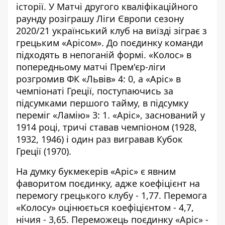
історії. У Матчі другого кваліфікаційного
раунду розіграшу Ліги Європи сезону
2020/21 український клуб на виїзді зіграє з
грецьким «Арісом». До поєдинку команди
підходять в непоганій формі. «Колос» в
попередньому матчі Прем'єр-ліги
розгромив ФК «Львів» 4: 0, а «Аріс» в
чемпіонаті Греції, поступаючись за
підсумками першого тайму, в підсумку
переміг «Ламію» 3: 1. «Аріс», заснований у
1914 році, тричі ставав чемпіоном (1928,
1932, 1946) і один раз вигравав Кубок
Греції (1970).
На думку букмекерів «Аріс» є явним
фаворитом поєдинку, адже коефіцієнт на
перемогу грецького клубу - 1,77. Перемога
«Колосу» оцінюється коефіцієнтом - 4,7,
нічия - 3,65. Переможець поєдинку «Аріс» -