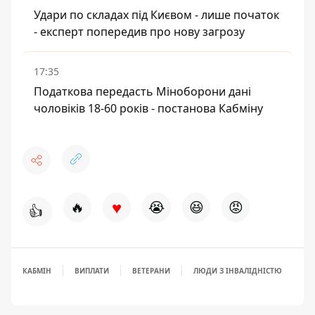
Удари по складах під Києвом - лише початок
- експерт попередив про нову загрозу
17:35
Податкова передасть Міноборони дані
чоловіків 18-60 років - постанова Кабміну
♥
🔥
😭
😆
😡
👍
КАБМІН
ВИПЛАТИ
ВЕТЕРАНИ
ЛЮДИ З ІНВАЛІДНІСТЮ