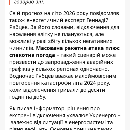
говорив він.
Свій прогноз на літо 2026 року повідомляв
також енергетичний експерт Геннадій
Рябцев. За його словами, відключення для
населення влітку не плануються, але
можливі у разі збігу кількох негативних
чинників.
Масована ракетна атака плюс
спекотна погода
– такий сценарій може
призвести до
запровадження аварійних
графіків
у кількох регіонах одночасно.
Водночас Рябцев вважає малоймовірним
повторення катастрофи літа 2024 року,
коли відключення тривали до десяти
годин на добу.
Як писав Інформатор, рішення про
екстрені відключення ухвалює Укренерго –
залежно від ситуації в енергосистемі
та
рівня дефіциту. Основна причина таких