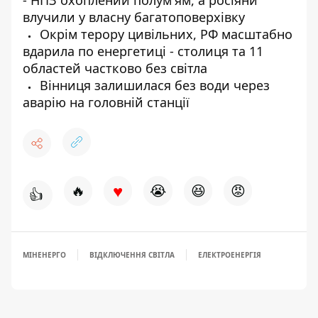
- НПЗ охоплений полум'ям, а росіяни
влучили у власну багатоповерхівку
Окрім терору цивільних, РФ масштабно
вдарила по енергетиці - столиця та 11
областей частково без світла
Вінниця залишилася без води через
аварію на головній станції
♥
🔥
😭
😆
😡
👍
МІНЕНЕРГО
ВІДКЛЮЧЕННЯ СВІТЛА
ЕЛЕКТРОЕНЕРГІЯ