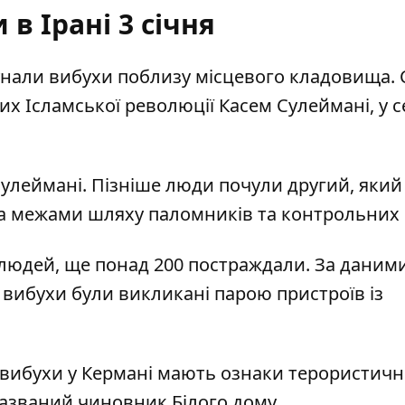
 в Ірані 3 січня
нали вибухи поблизу місцевого кладовища
.
х Ісламської революції Касем Сулеймані, у с
 Сулеймані. Пізніше люди почули другий, який
 за межами шляху паломників та контрольних 
людей, ще понад 200 постраждали. За даним
 вибухи були викликані парою пристроїв із
вибухи у Кермані мають ознаки терористичн
азваний чиновник Білого дому.