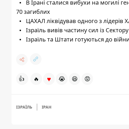
В Ірані сталися вибухи на могилі г
70 загиблих
ЦАХАЛ ліквідував одного з лідерів 
Ізраїль вивів частину сил із Сектору
Ізраїль та Штати готуються до війни 
♥
👍
🔥
😭
😆
😡
ІЗРАЇЛЬ
ІРАН