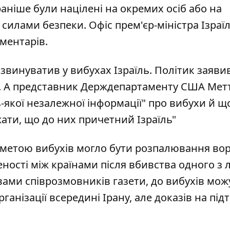
 раніше були націлені на окремих осіб або на
 силами безпеки. Офіс прем'єр-міністра Ізраї
ментарів.
 звинуватив у вибухах Ізраїль. Політик заяви
кт. А представник Держдепартаменту США Мет
якої незалежної інформації" про вибухи й що
ати, що до них причетний Ізраїль"
al, метою вибухів могло бути розпалювання во
еності між країнами після вбивства одного з л
овами співрозмовників газети, до вибухів мож
рганізації всередині Ірану, але доказів на пі