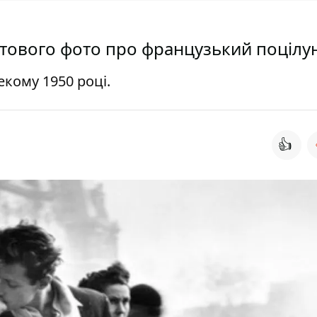
ьтового фото про французький поцілу
екому 1950 році.
👍