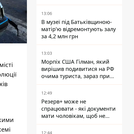
військовий
13:06
В музеї під Батьківщиною-
матір'ю відремонтують залу
за 4,2 млн грн
13:03
Морпіх США Гілман, який
місті
вирішив подивитися на РФ
олюції
очима туриста, зараз при
смерті у вʼязниці, де його
хів
катували та робили інʼєкції
12:49
Резерв+ може не
спрацювати - які документи
мати чоловікам, щоб не
ькими
потрапити до ТЦК
хемі
12:44