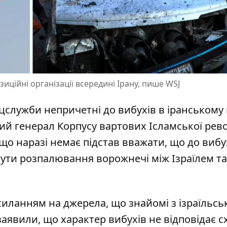
зиційні організації всередині Ірану, пише WSJ
ецслужби непричетні до вибухів
в іранському 
ний генерал Корпусу вартових Ісламської рев
що наразі немає підстав вважати, що до вибу
бути розпалювання ворожнечі між Ізраїлем та
посиланням на джерела, що знайомі з ізраїльс
явили, що характер вибухів не відповідає с