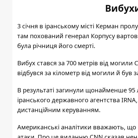
Вибухи
3 січня в іранському місті Керман
пролу
там похований генерал Корпусу вартови
була річниця його смерті.
Вибух стався за 700 метрів від могили
відбувся за кілометр від могили й був
В результаті загинули щонайменше 95 
іранського державного агентства IRNA,
дистанційним керуванням.
Американські аналітики вважають, що 
атаки. Про це виданню CNN сказав нен