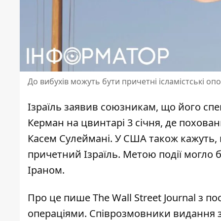
До вибухів можуть бути причетні ісламістські опо
Ізраїль заявив союзникам, що його сп
Керман
на цвинтарі 3 січня, де похова
Касем Сулеймані. У США також кажуть, 
причетний Ізраїль. Метою події могло 
Іраном.
Про це пише The Wall Street Journal з 
операціями. Співрозмовники видання за