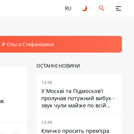
RU
🔎 Ольга Стефанішина
ОСТАННІ НОВИНИ
13:58
У Москві та Підмосков'ї
пролунав потужний вибух -
ож
звук чули майже по всій
області
13:49
Кличко просить прем'єра