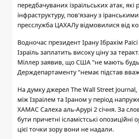
передбачуваних ізраїльських атак
, які
інфраструктуру, пов'язану з іранськими
пресслужба ЦАХАЛу відмовилися від ко
Водночас президент Ірану Ібрахім Раїсі
Ізраїль заплатить високу ціну за тера
Міллер заявив, що США "не мають будь-
Держдепартаменту "немає підстав вваж
На думку джерел The Wall Street Journ
між Ізраїлем та Іраном у період напруж
ХАМАС Салеха аль-Арурі 2 січня. За сл
бути причетні ісламістські опозиційні о
цієї точки зору вони не надали.