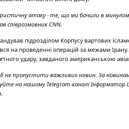
ористичну атаку - те, що ми бачили в минулому
азав співрозмовник CNN.
ндував підрозділом Корпусу вартових іслам
ався на проведенні операцій за межами Ірану.
кетного удару, завданого американською авіа
об не пропустити важливих новин. За новина
куйте на нашому Telegram-каналі
Інформатор L
т
.