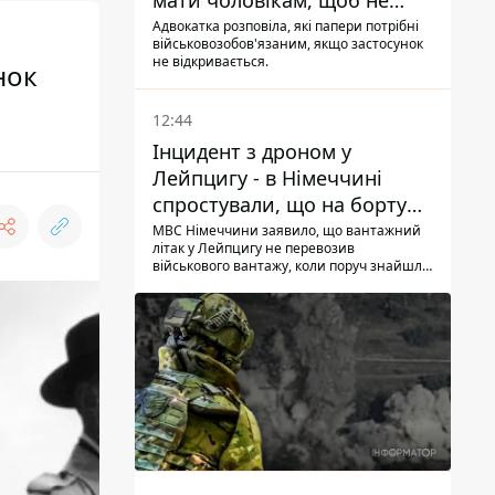
мати чоловікам, щоб не
потрапити до ТЦК
Адвокатка розповіла, які папери потрібні
військовозобов'язаним, якщо застосунок
не відкривається.
нок
12:44
Інцидент з дроном у
Лейпцигу - в Німеччині
спростували, що на борту
українського літака були
МВС Німеччини заявило, що вантажний
літак у Лейпцигу не перевозив
зброя та боєприпаси
військового вантажу, коли поруч знайшли
безпілотник