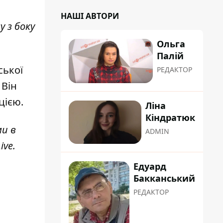
НАШІ АВТОРИ
 з боку
Ольга
Палій
ської
РЕДАКТОР
 Він
цією.
Ліна
Кіндратюк
ми в
ADMIN
ive
.
Едуард
Бакканський
РЕДАКТОР