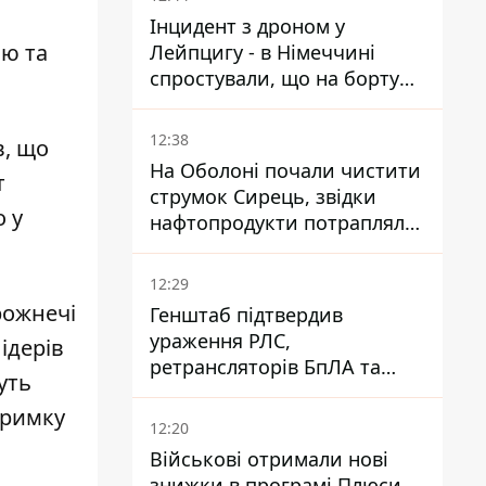
Інцидент з дроном у
лю та
Лейпцигу - в Німеччині
спростували, що на борту
українського літака були
зброя та боєприпаси
12:38
в, що
На Оболоні почали чистити
т
струмок Сирець, звідки
 у
нафтопродукти потрапляли
до озер
12:29
рожнечі
Генштаб підтвердив
ураження РЛС,
ідерів
ретрансляторів БпЛА та
уть
інших військових об'єктів
дтримку
РФ у Криму й на півдні
12:20
Військові отримали нові
знижки в програмі Плюси