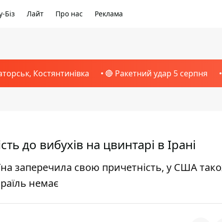
-Біз
Лайт
Про нас
Реклама
аторськ, Костянтинівка
🔴 Ракетний удар 5 серпня
ть до вибухів на цвинтарі в Ірані
аїна заперечила свою причетність, у США так
зраїль немає