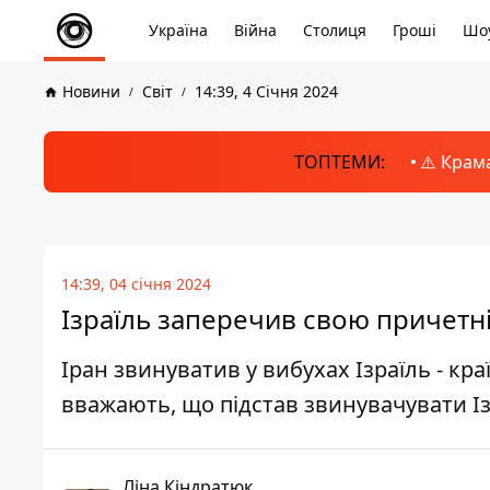
Україна
Війна
Столиця
Гроші
Шоу
Новини
Світ
14:39, 4 Січня 2024
ТОПТЕМИ:
⚠️ Крам
14:39, 04 січня 2024
Ізраїль заперечив свою причетніс
Іран звинуватив у вибухах Ізраїль - кр
вважають, що підстав звинувачувати І
Ліна Кіндратюк