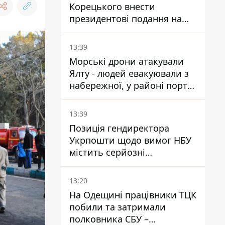
Корецького внести
президентові подання на
звільнення володаря
Троєщини Бахматова
13:39
Морські дрони атакували
Ялту - людей евакуювали з
набережної, у районі порту
повідомляють про пожежу
13:39
Позиція гендиректора
Укрпошти щодо вимог НБУ
містить серйозні
нестиковки – депутатка
Ольга Василевська-Смаглюк
13:20
На Одещині працівники ТЦК
побили та затримали
полковника СБУ –