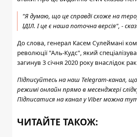
"Я думаю, що це справді схоже на тер
ІДІЛ. І це є наша поточна версія", - ск
До слова,
генерал Касем Сулеймані
кома
революції "Аль-Кудс", який спеціалізув
загинув 3 січня 2020 року внаслідок ра
Підписуйтесь на наш
Telegram-канал
, щ
режимі онлайн прямо в месенджері слід
Підписатися на канал у Viber можна
ту
ЧИТАЙТЕ ТАКОЖ: