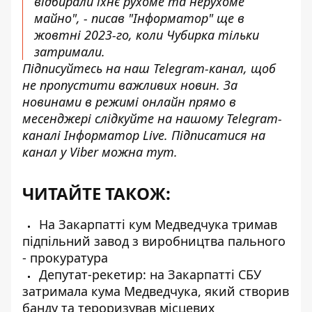
відбирали їхнє рухоме та нерухоме
майно", - писав "Інформатор" ще в
жовтні 2023-го, коли Чубирка тільки
затримали.
Підписуйтесь на наш
Telegram-канал
, щоб
не пропустити важливих новин. За
новинами в режимі онлайн прямо в
месенджері слідкуйте на нашому Telegram-
каналі
Інформатор Live
. Підписатися на
канал у Viber можна
тут
.
ЧИТАЙТЕ ТАКОЖ:
На Закарпатті кум Медведчука тримав
підпільний завод з виробництва пального
- прокуратура
Депутат-рекетир: на Закарпатті СБУ
затримала кума Медведчука, який створив
банду та тероризував місцевих