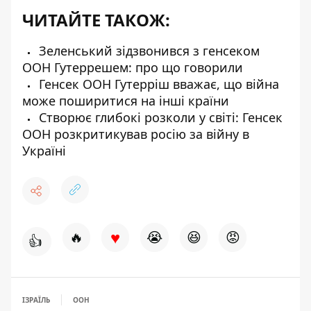
ЧИТАЙТЕ ТАКОЖ:
Зеленський зідзвонився з генсеком
ООН Гутеррешем: про що говорили
Генсек ООН Гутерріш вважає, що війна
може поширитися на інші країни
Створює глибокі розколи у світі: Генсек
ООН розкритикував росію за війну в
Україні
♥
🔥
😭
😆
😡
👍
ІЗРАЇЛЬ
ООН