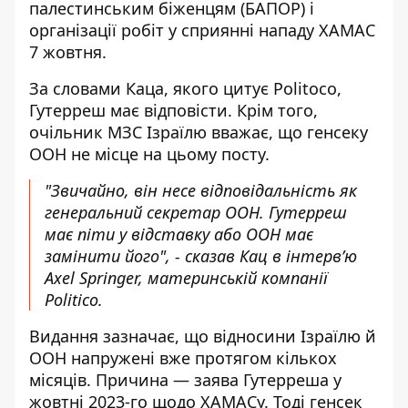
палестинським біженцям (БАПОР) і
організації робіт у сприянні
нападу ХАМАС
7 жовтня
.
За словами Каца,
якого цитує Politoco
,
Гутерреш має відповісти. Крім того,
очільник МЗС Ізраїлю вважає, що генсеку
ООН не місце на цьому посту.
"Звичайно, він несе відповідальність як
генеральний секретар ООН. Гутерреш
має піти у відставку або ООН має
замінити його", - сказав Кац в інтерв’ю
Axel Springer, материнській компанії
Politico.
Видання зазначає, що відносини Ізраїлю й
ООН напружені вже протягом кількох
місяців. Причина — заява Гутерреша у
жовтні 2023-го щодо ХАМАСу. Тоді генсек