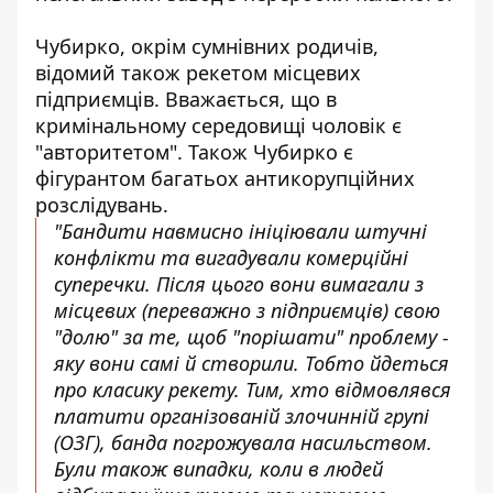
Чубирко, окрім сумнівних родичів,
відомий також рекетом місцевих
підприємців. Вважається, що в
кримінальному середовищі чоловік є
"авторитетом". Також Чубирко є
фігурантом
багатьох антикорупційних
розслідувань
.
"Бандити навмисно ініціювали штучні
конфлікти та вигадували комерційні
суперечки. Після цього вони вимагали з
місцевих (переважно з підприємців) свою
"долю" за те, щоб "порішати" проблему -
яку вони самі й створили. Тобто йдеться
про класику рекету. Тим, хто відмовлявся
платити організованій злочинній групі
(ОЗГ), банда погрожувала насильством.
Були також випадки, коли в людей