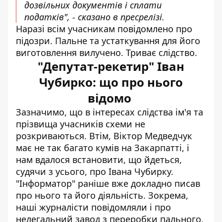
дозвільних документів і сплати
податків", - сказано в пресрелізі.
Наразі всім учасникам повідомлено про
підозри. Пальне та устаткування для його
виготовлення вилучено. Триває слідство.
"Депутат-рекетир" Іван
Чубирко: що про нього
відомо
Зазначимо, що в інтересах слідства ім'я та
прізвища учасників схеми не
розкриваються. Втім, Віктор Медведчук
має не так багато кумів на Закарпатті, і
нам вдалося встановити, що йдеться,
судячи з усього, про Івана Чубирку.
"Інформатор" раніше
вже докладно писав
про нього та його діяльність. Зокрема,
наші журналісти повідомляли і про
н
елегальний завод з переробки пального
.