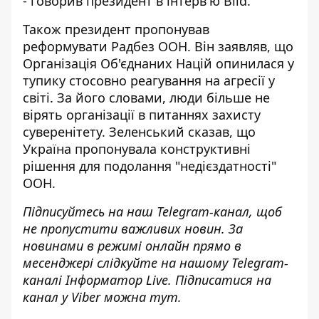
-
говорив президент в інтерв'ю Bild
.
Також президент
пропонував
реформувати Радбез ООН
. Він заявляв, що
Організація Об'єднаних Націй опинилася у
тупику стосовно реагування на агресії у
світі. За його словами, люди більше не
вірять організації в питаннях захисту
суверенітету. Зеленський сказав, що
Україна пропонувала конструктивні
рішення для подолання "недієздатності"
ООН.
Підписуйтесь на наш
Telegram-канал
, щоб
не пропустити важливих новин. За
новинами в режимі онлайн прямо в
месенджері слідкуйте на нашому Telegram-
каналі
Інформатор Live
. Підписатися на
канал у Viber можна
тут
.