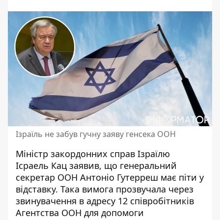
Ізраїль не забув гучну заяву генсека ООН
Міністр закордонних справ Ізраїлю
Ісраель Кац заявив, що
генеральний
секретар ООН Антоніо Гутерреш
має піти у
відставку. Така вимога прозвучала через
звинувачення в адресу 12 співробітників
Агентства ООН для допомоги