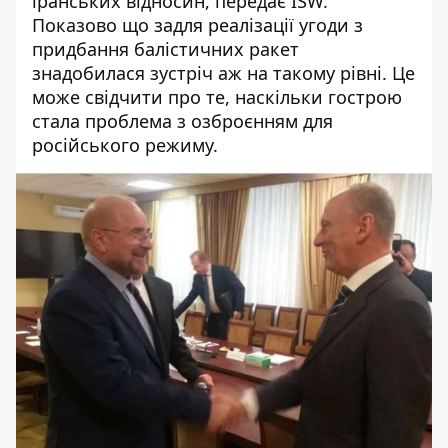
іранських відносин, передає
ISW
.
Показово що задля реалізації угоди з
придбання балістичних ракет
знадобилася зустріч аж на такому рівні. Це
може свідчити про те, наскільки гострою
стала проблема з озброєнням для
російського режиму.