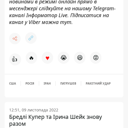
новинами в режимі онлайн прямо в
месенджері слідкуйте на нашому Telegram-
каналі
Інформатор Live
. Підписатися на
канал у Viber можна
тут
.
♥
🔥
😭
😆
😡
👍
США
РОСІЯ
ІРАН
ПАТРУШЕВ
РАКЕТНИЙ УДАР
12:51, 09 листопада 2022
Бредлі Купер та Ірина Шейк знову
разом