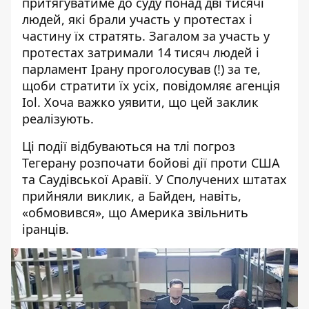
притягуватиме до
суду понад дві тисячі
людей,
які брали участь у протестах і
частину їх стратять. Загалом за участь у
протестах затримали 14 тисяч людей і
парламент Ірану проголосував (!) за те,
щоби стратити їх усіх,
повідомляє агенція
Iol
. Хоча важко уявити, що цей заклик
реалізують.
Ці події відбуваються на тлі
погроз
Тегерану розпочати бойові дії
проти США
та Саудівської Аравії. У Сполучених штатах
прийняли виклик, а Байден, навіть,
«обмовився», що
Америка звільнить
іранців.