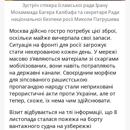
Зустріч спікера Ісламської ради Ірану
Мохаммада Багера Калібафа та секретаря Ради
національної безпеки росії Миколи Патрушева
Москва дійсно гостро потребує цієї зброї,
оскільки майже вичерпала свої запаси
.
Ситуація на фронті для росії загрожує
стати некерованою кожен день. У мережі
масово з’являються матеріали зі скаргами
мобілізованих, вони навіть потрапляють
на державні канали. Своєрідним морфієм
для зіпсованого рашистською
пропагандою народу стали неприховані
терористичні акти проти України, але от
тепер, схоже, їх нема чим здійснювати.
Візит відбувається на тлі інформації, що 8
листопада сталася пожежа на борту
вантажного судна на узбережжі