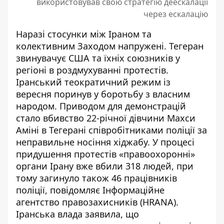
використовував свою стратегію деескалації
через ескалацію
Наразі стосунки між Іраном та
колективним Заходом напружені. Тегеран
звинувачує США та їхніх союзників у
регіоні в роздмухуванні протестів.
Іранський теократичний режим із
вересня поринув у боротьбу з власним
народом.
Приводом для демонстрацій
стало вбивство 22-річної дівчини Махси
Аміні в Тегерані співробітниками поліції за
неправильне носіння хіджабу. У процесі
придушення протестів «правоохоронні»
органи Ірану вже вбили 318 людей, при
тому загинуло також 46 працівників
поліції, повідомляє
Інформаційне
агентство правозахисників
(HRANA).
Іранська влада заявила, що