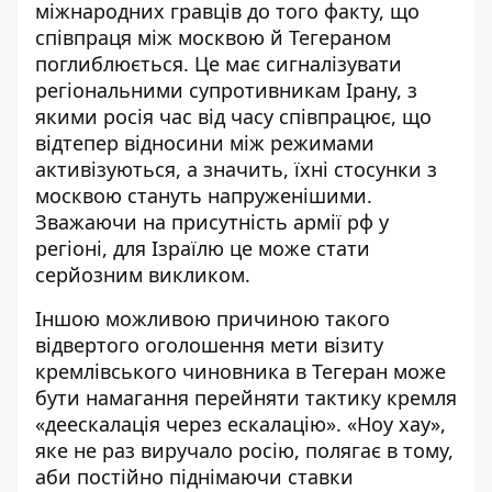
міжнародних гравців до того факту, що
співпраця між москвою й Тегераном
поглиблюється. Це має сигналізувати
регіональними супротивникам Ірану, з
якими росія час від часу співпрацює, що
відтепер відносини між режимами
активізуються, а значить, їхні стосунки з
москвою стануть напруженішими.
Зважаючи на присутність армії рф у
регіоні, для Ізраїлю це може стати
серйозним викликом.
Іншою можливою причиною такого
відвертого оголошення мети візиту
кремлівського чиновника в Тегеран може
бути намагання перейняти тактику кремля
«деескалація через ескалацію». «Ноу хау»,
яке не раз виручало росію, полягає в тому,
аби постійно піднімаючи ставки