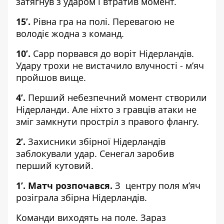
затягнув з ударом і втратив момент.
15
’.
Рівна гра на полі. Перевагою не
володіє жодна з команд.
10
’.
Сарр порвався до воріт Нідерландів.
Удару трохи не вистачило влучності - м’яч
пройшов вище.
4
’.
Перший небезпечний момент створили
Нідерланди. Але ніхто з гравців атаки не
зміг замкнути простріл з правого флангу.
2
’.
Захисники збірної Нідерландів
заблокували удар. Сенегал заробив
перший кутовий.
1
’. Матч розпочався.
З центру поля м’яч
розіграла збірна Нідерландів.
Команди виходять на поле. Зараз