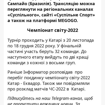
Сампайо (Бразилія).
Трансляцію можна
переглянути на регіональних каналах
«Суспільного», сайті «Суспільне Спорт»
а також на платформі
MEGOGO
.
Чемпіонат світу-2022
Турнір проходить у Катарі з 20 листопада
по 18 грудня 2022 року. У
фінальній
частині
участь беруть 32 команди. До
наступного етапу вийдуть по дві кращі
команди з кожної з восьми груп.
Раніше
Інформатор
розповідав про
перебіг поєдинку чемпіонату світу-2022
Катар - Еквадор
. Також ми повідомляли
про
розклад матчів
ЧС-2022 в Катарі.
Підписуйтесь на наш
Telegram-канал
, щоб
не пропустити важливих новин. За