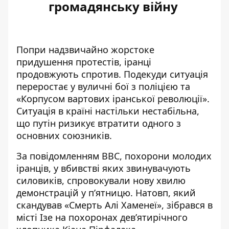
громадянську війну
Попри надзвичайно жорстоке
придушення протестів
, іранці
продовжують спротив. Подекуди ситуація
переростає у вуличні бої з поліцією та
«Корпусом вартових іранської революції».
Ситуація в країні настільки нестабільна,
що
путін ризикує втратити одного з
основних союзників
.
За повідомленням
BBC
, похорони молодих
іранців, у вбивстві яких звинувачують
силовиків, спровокували нову хвилю
демонстрацій у п’ятницю. Натовп, який
скандував «Смерть Алі Хаменеї», зібрався в
місті Ізе на похоронах дев’ятирічного