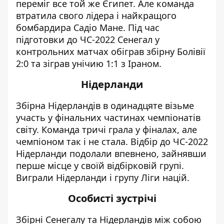
переміг все той же Єгипет. Але команда
втратила свого лідера і найкращого
бомбардира Садіо Мане. Під час
підготовки до ЧС-2022 Сенегал у
контрольних матчах обіграв збірну Болівії
2:0 та зіграв унічию 1:1 з Іраном.
Нідерланди
Збірна Нідерландів в одинадцяте візьме
участь у фінальних частинах чемпіонатів
світу. Команда тричі грала у фіналах, але
чемпіоном так і не стала. Відбір до ЧС-2022
Нідерланди подолали впевнено, зайнявши
перше місце у своїй відбірковій групі.
Виграли Нідерланди і групу Ліги націй.
Особисті зустрічі
Збірні Сенегалу та Нідерландів між собою