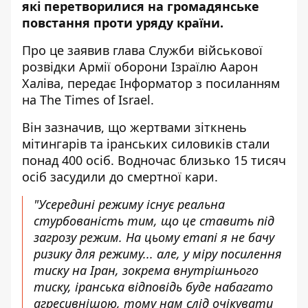
які перетворилися на громадянське
повстання проти уряду країни.
Про це заявив глава Служби військової
розвідки Армії оборони Ізраїлю Аарон
Халіва, передає Інформатор з посиланням
на
The Times of Israel
.
Він зазначив, що жертвами зіткнень
мітингарів та іранських силовиків стали
понад 400 осіб. Водночас близько 15 тисяч
осіб засудили до смертної кари.
"Усередині режиму існує реальна
стурбованість тим, що це ставить під
загрозу режим. На цьому етапі я не бачу
ризику для режиму... але, у міру посилення
тиску на Іран, зокрема внутрішнього
тиску, іранська відповідь буде набагато
агресивнішою, тому нам слід очікувати