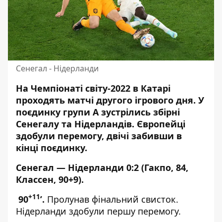
Сенегал - Нідерланди
На Чемпіонаті світу-2022 в Катарі
проходять матчі другого ігрового дня. У
поєдинку групи А зустрілись
збірні
Сенегалу та Нідерландів
.
Європейці
здобули перемогу, двічі забивши в
кінці поєдинку
.
Сенегал — Нідерланди 0:2 (Гакпо, 84,
Классен, 90+9)
.
+11
90
’.
Пролунав фінальний свисток.
Нідерланди здобули першу перемогу.