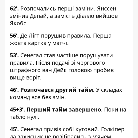
62’.
Розпочались перші заміни. Янссен
змінив Депай, а замість Діалло вийшов
Якобс
56
’.
Де Лігт порушив правила. Перша
жовта картка у матчі.
53
’.
Сенегал став частіше порушувати
правила. Після подачі зі чергового
штрафного ван Дейк головою пробив
вище воріт.
46
’. Розпочався другий тайм.
У складах
команд все без змін.
45+3
’. Перший тайм завершено
. Поки на
табло нулі.
45
’.
Сенегал привіз собі кутовий. Голкіпер
да захисник не розібрались з м’ячем.