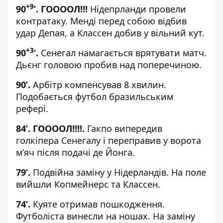
+9
90
’. ГООООЛ!!!
Нідепрланди провели
контратаку. Менді перед собою відбив
удар Депая, а Классен добив у вільний кут.
+3
90
’.
Сенегал намагається врятувати матч.
Дьєнг головою пробив над поперечиною.
90
’.
Арбітр компенсував 8 хвилин.
Подобається футбол бразильським
рефері.
84
’. ГООООЛ!!!!.
Гакпо випередив
голкіпера Сенегалу і переправив у ворота
м’яч після подачі де Йонга.
79
’.
Подвійна заміну у Нідерландів. На поле
вийшли Копмейнерс та Классен.
74
’.
Куяте отримав пошкодження.
Футболіста винесли на ношах. На заміну