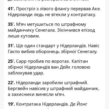
41
’.
Простріл з лівого флангу перервав Аке.
Нідерланди ледь не втекли у контратаку.
35
’.
М’яч метушиться по штрафному
майданчику Сенегала. Зікінчився епізод
лише кутовим.
31
’.
Ще один стандарт у Нідерландів. Навіс
Гакпо вибив оборонець збірної Сенегалу.
25
’.
Сарр пробив по воротах. Капітан
збірної Нідерландів ван Дейк головою
заблокував удар.
22
’.
Нідерланди заробили штрафний.
Бергвейн навісив у штрафний майданчик,
а захисники винесли м’яч.
19
’.
Контратака Нідерландів. Де Йонг