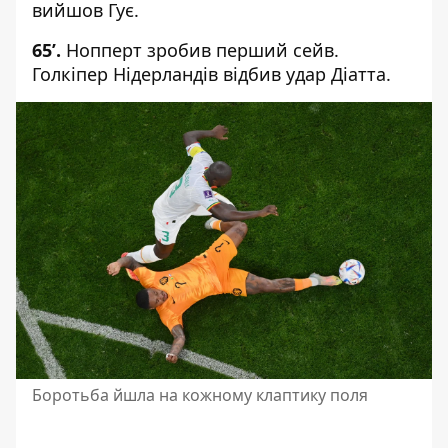
вийшов Гує.
65
’.
Нопперт зробив перший сейв.
Голкіпер Нідерландів відбив удар Діатта.
Боротьба йшла на кожному клаптику поля