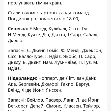
пролунають гімни країн.
Стали відомі стартові склади команд.
Поєдинок розпочнеться о 18-00,
Сенегал:
Е.Менді, Кулібалі, Сіссе, Гує,
Н.Менді, Куяте, Діа, Діатта, І.Сарр, Сабалі,
Діалло.
Запасні: С. Дьєнг, Гоміс, Ф. Менді, Джексон,
Сісс, Балло-Туре, І. Ндіає, Якобс, П. Сарр,
Дьєду, Б. Дьєнг, Нам, Лум-Ндіає, П. Гує, М.
Ндіає.
Нідерланди:
Нопперт, де Лігт, ван Дейк,
Аке, Бергвейн, Дюмфрі, Гакпо, Бергуї,
Блінд, Ф.де Йонг, Янссен.
Запасні: Бейлов, Пасвер, Ланг, Л. де Йонг,
Вегхорст, Депай, Сімонс, Классен, Тейлор,