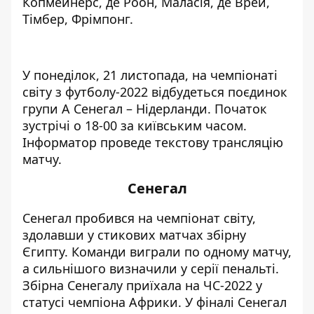
Копмейнерс, де Роон, Маласія, де Врей,
Тімбер, Фрімпонг.
У понеділок, 21 листопада, на чемпіонаті
світу з футболу-2022 відбудеться поєдинок
групи А Сенегал – Нідерланди. Початок
зустрічі о 18-00 за київським часом.
Інформатор проведе текстову трансляцію
матчу.
Сенегал
Сенегал пробився на чемпіонат світу,
здолавши у стикових матчах збірну
Єгипту. Команди виграли по одному матчу,
а сильнішого визначили у серії пенальті.
Збірна Сенегалу приїхала на ЧС-2022 у
статусі чемпіона Африки. У фіналі Сенегал