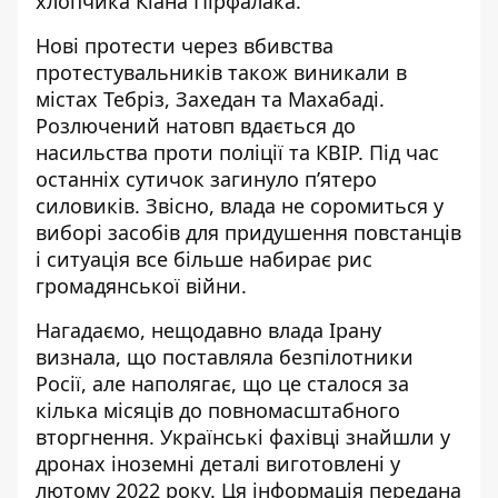
хлопчика Кіана Пірфалака.
Нові протести через вбивства
протестувальників також виникали в
містах Тебріз, Захедан та Махабаді.
Розлючений натовп вдається до
насильства проти поліції та КВІР. Під час
останніх сутичок загинуло п’ятеро
силовиків. Звісно, влада не соромиться у
виборі засобів для придушення повстанців
і ситуація все більше набирає рис
громадянської війни.
Нагадаємо,
нещодавно влада Ірану
визнала, що поставляла безпілотники
Росії
, але наполягає, що це сталося за
кілька місяців до повномасштабного
вторгнення. Українські фахівці знайшли у
дронах іноземні деталі виготовлені у
лютому 2022 року. Ця інформація передана