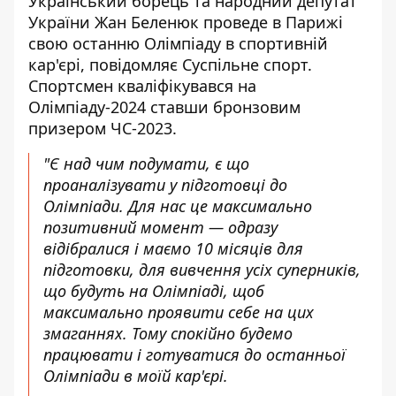
Український борець та народний депутат
України Жан Беленюк
проведе в Парижі
свою останню Олімпіаду
в спортивній
кар'єрі, повідомляє Суспільне спорт.
Спортсмен кваліфікувався на
Олімпіаду-2024 ставши бронзовим
призером ЧС-2023.
"Є над чим подумати, є що
проаналізувати у підготовці до
Олімпіади. Для нас це максимально
позитивний момент — одразу
відібралися і маємо 10 місяців для
підготовки, для вивчення усіх суперників,
що будуть на Олімпіаді, щоб
максимально проявити себе на цих
змаганнях. Тому спокійно будемо
працювати і готуватися до останньої
Олімпіади в моїй кар'єрі.