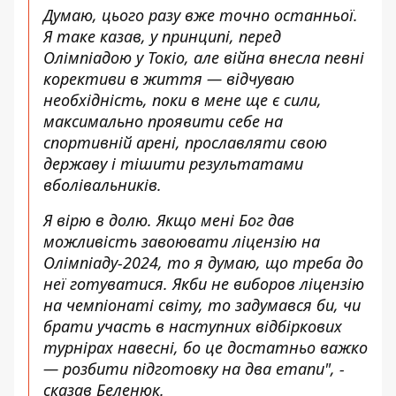
Думаю, цього разу вже точно останньої.
Я таке казав, у принципі, перед
Олімпіадою у Токіо, але війна внесла певні
корективи в життя — відчуваю
необхідність, поки в мене ще є сили,
максимально проявити себе на
спортивній арені, прославляти свою
державу і тішити результатами
вболівальників.
Я вірю в долю. Якщо мені Бог дав
можливість завоювати ліцензію на
Олімпіаду-2024, то я думаю, що треба до
неї готуватися. Якби не виборов ліцензію
на чемпіонаті світу, то задумався би, чи
брати участь в наступних відбіркових
турнірах навесні, бо це достатньо важко
— розбити підготовку на два етапи", -
сказав Беленюк.