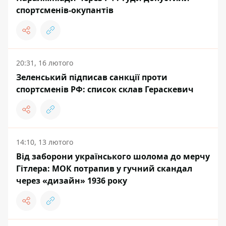
спортсменів-окупантів
20:31, 16 лютого
Зеленський підписав санкції проти
спортсменів РФ: список склав Гераскевич
14:10, 13 лютого
Від заборони українського шолома до мерчу
Гітлера: МОК потрапив у гучний скандал
через «дизайн» 1936 року