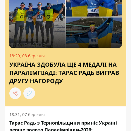
18:29, 08 березня
УКРАЇНА ЗДОБУЛА ЩЕ 4 МЕДАЛІ НА
ПАРАЛІМПІАДІ: ТАРАС РАДЬ ВИГРАВ
ДРУГУ НАГОРОДУ
18:31, 07 березня
Тарас Радь з Тернопільщини приніс Україні
перше золото Паралімпіади-2026: