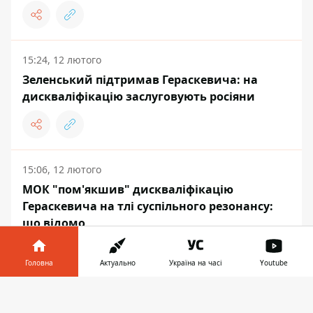
15:24, 12 лютого
Зеленський підтримав Гераскевича: на
дискваліфікацію заслуговують росіяни
15:06, 12 лютого
МОК "пом'якшив" дискваліфікацію
Гераскевича на тлі суспільного резонансу:
що відомо
Головна
Актуально
Україна на часі
Youtube
Інформатор у
Завантажити
ПОЛІТИКА
телефоні
👉