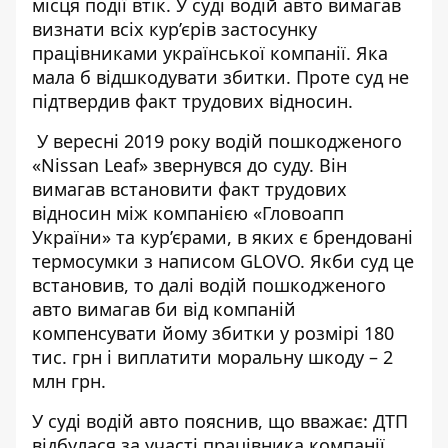
місця події втік. У суді водій авто вимагав
визнати всіх кур’єрів застосунку
працівниками української компанії. Яка
мала б відшкодувати збитки. Проте суд не
підтвердив факт трудових відносин.
У вересні 2019 року
водій пошкодженого
«Nissan Leaf»
звернувся до суду. Він
вимагав встановити факт трудових
відносин між компанією «Гловоапп
України» та кур’єрами, в яких є брендовані
термосумки з написом GLOVO. Якби суд це
встановив, то далі водій пошкодженого
авто вимагав би від компаній
компенсувати йому збитки у розмірі 180
тис. грн і виплатити моральну шкоду – 2
млн грн.
У суді водій авто пояснив, що вважає: ДТП
відбулася за участі працівника компанії