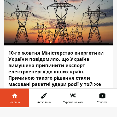
10-го жовтня Міністерство енергетики
України повідомило, що Україна
вимушена припинити експорт
електроенергії до інших країн.
Причиною такого рішення стали
масовані ракетні удари
росії у той же
день. Водночас, Forbes має дані про те,
що припинення експорту у жовтні
планувалося й до цього масованого
Головна
Актуально
Україна на часі
Youtube
удару.
Інформатор у
Завантажити