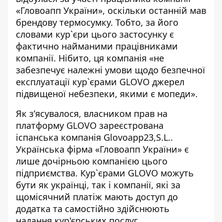
«Гловоапп України», оскільки останній мав
брендову термосумку. Тобто, за його
словами кур`єри цього застосунку є
фактично найманими працівниками
компанії. Нібито, ця компанія «не
забезпечує належні умови щодо безпечної
експлуатації кур`єрами GLOVO джерел
підвищеної небезпеки, якими є мопеди».
Як з’ясувалося, власником прав на
платформу GLOVO зареєстрована
іспанська компанія Glovoapp23,S.L..
Українська фірма «Гловоапп України» є
лише дочірньою компанією цього
підприємства. Кур`єрами GLOVO можуть
бути як українці, так і компанії, які за
щомісячний платіж мають доступ до
додатка та самостійно здійснюють
надання кур'єрських послуг.