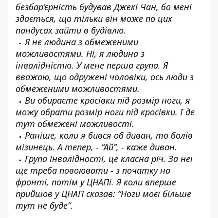
безбар’єрність будував Джекі Чан, бо мені
здається, що тільки він може по цих
пандусах зайти в будівлю.
Я не людина з обмеженими
можливостями. Ні, я людина з
інвалідністю. У мене перша група. Я
вважаю, що одружені чоловіки, ось люди з
обмеженими можливостями.
Ви обираєте кросівки під розмір ноги, я
можу обрати розмір ноги під кросівки. І де
тут обмежені можливості.
Раніше, коли я бився об диван, то болів
мізинець. А тепер, - “Ай”, - каже диван.
Група інвалідності, це класна річ. За неї
ще треба повоювати - з початку на
фронті, потім у ЦНАПі. Я коли вперше
прийшов у ЦНАП сказав: “Ноги моєї більше
тут не буде”.