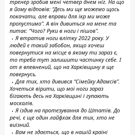
тренер зробив мені четвер днем ніг. На що
я йому відповів: “Десь ми ще можемо щось
покачати, але вправи для ікр ми може
пропустимо”. А він дивиться на мене та
питає: “Чого? Руки в ноги і пішов”.
Я втратив ноги влітку 2022 року. У
людей є такий забобон, якщо хочеш
повернутися на місце в якому ти зараз є,
то треба тут залишити частинку себе. І
от я впевнений, що на Харківщину я ще
повернусь.
Для тих, хто дивився “Сімейку Адамсів”.
Хочеться вірити, що мої ноги зараз
бігають десь на Харківщині і гупають
москалів.
Я їздив на протезування до Штатів. До
речі, є ще один лайфхак для тих, хто не
виїзний.
Вам не здається, що в нашій країні