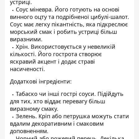
устриці.
Соус міневра. Його готують на основі
винного оцту та подрібненої цибулі-шалот.
Соус має легку пікантність, яка підкреслює
морський смак і робить устриці більш
виразними.
Хрін. Використовується у невеликій
кількості. Його гострота створює
яскравий акцент і додає страві
насиченості.
Додаткові інгредієнти:
Табаско чи інші гострі соуси. Підійдуть
для тих, хто віддає перевагу більш
виразному смаку.
Зелень. Кріп або петрушка можуть стати
вдалим декоративним і смаковим
доповненням.
Чорний або рожевий перець. Декілька