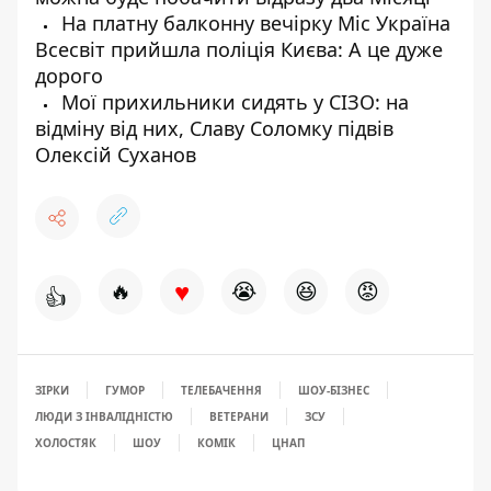
На платну балконну вечірку Міс Україна
Всесвіт прийшла поліція Києва: А це дуже
дорого
Мої прихильники сидять у СІЗО: на
відміну від них, Славу Соломку підвів
Олексій Суханов
♥
🔥
😭
😆
😡
👍
ЗІРКИ
ГУМОР
ТЕЛЕБАЧЕННЯ
ШОУ-БІЗНЕС
ЛЮДИ З ІНВАЛІДНІСТЮ
ВЕТЕРАНИ
ЗСУ
ХОЛОСТЯК
ШОУ
КОМІК
ЦНАП