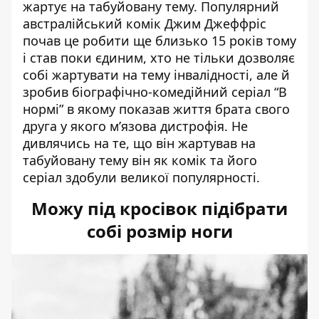
жартує на табуйовану тему. Популярний
австралійський комік Джим Джеффріс
почав це робити ще близько 15 років тому
і став поки єдиним, хто не тільки дозволяє
собі жартувати на тему інвалідності, але й
зробив біографічно-комедійний серіал “В
нормі” в якому показав життя брата свого
друга у якого м’язова дистрофія. Не
дивлячись на те, що він жартував на
табуйовану тему він як комік та його
серіал здобули великої популярності.
Можу під кросівок підібрати
собі розмір ноги