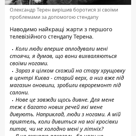
Олександр Терен вирішив боротися зі своїми
проблемами за допомогою стендапу
Наводимо найкращі жарти з першого
телевізійного стендапу Терена.
Коли люди вперше аплодували мені
стоячи, я думав, що вони вихваляються
своїми ногами.
Зараз я цілком схожий на стару хрущовку
в центрі Києва - старий верх, а низ вже під
магазин оновили, зробили євроремонт під
салони.
Нове це завжди щось дивне. Для мене
теж є багато нових речей які мене
дивують. Наприклад, люди з ногами. А мій
приятель, коли дивиться на мої кросівки
питає, чи не холодно мені у літніх?
Я не вживаю алкоголь, бо ноги не