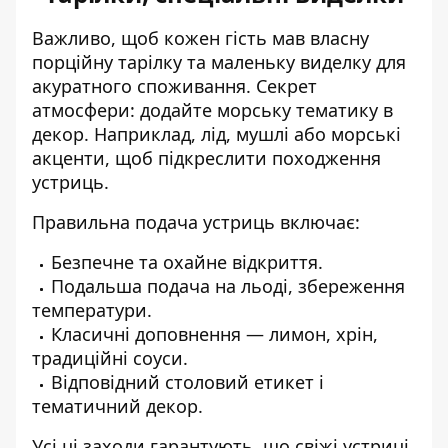
Важливо, щоб кожен гість мав власну
порційну тарілку та маленьку виделку для
акуратного споживання. Секрет
атмосфери: додайте морську тематику в
декор. Наприклад, лід, мушлі або морські
акценти, щоб підкреслити походження
устриць.
Правильна подача устриць включає:
Безпечне та охайне відкриття.
Подальша подача на льоді, збереження
температури.
Класичні доповнення — лимон, хрін,
традиційні соуси.
Відповідний столовий етикет і
тематичний декор.
Усі ці заходи гарантують, що свіжі устриці