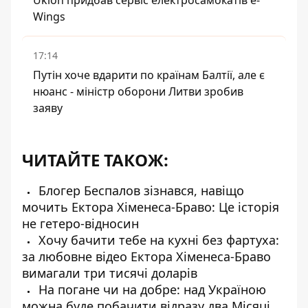
Uklon придбав сервіс електросамокатів e-
Wings
17:14
Путін хоче вдарити по країнам Балтії, але є
нюанс - міністр оборони Литви зробив
заяву
ЧИТАЙТЕ ТАКОЖ:
Блогер Беспалов зізнався, навіщо
мочить Ектора Хіменеса-Браво: Це історія
не гетеро-відносин
Хочу бачити тебе на кухні без фартуха:
за любовне відео Ектора Хіменеса-Браво
вимагали три тисячі доларів
На погане чи на добре: над Україною
можна буде побачити відразу два Місяці