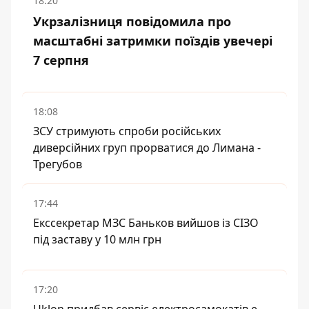
18:20
Укрзалізниця повідомила про
масштабні затримки поїздів увечері
7 серпня
18:08
ЗСУ стримують спроби російських
диверсійних груп прорватися до Лимана -
Трегубов
17:44
Екссекретар МЗС Баньков вийшов із СІЗО
під заставу у 10 млн грн
17:20