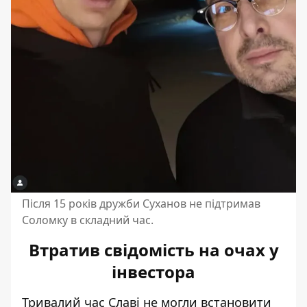
Після 15 років дружби Суханов не підтримав
Соломку в складний час.
Втратив свідомість на очах у
інвестора
Тривалий час Славі не могли встановити