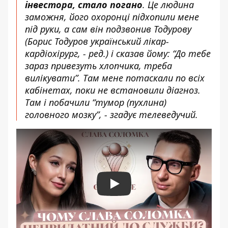
інвестора, стало погано
. Це людина
заможня, його охоронці підхопили мене
під руки, а сам він подзвонив Тодурову
(Борис Тодуров український лікар-
кардіохірург, - ред.) і сказав йому: “До тебе
зараз привезуть хлопчика, треба
вилікувати”. Там мене потаскали по всіх
кабінетах, поки не встановили діагноз.
Там і побачили “тумор (пухлина)
головного мозку”, - згадує телеведучий.
Play