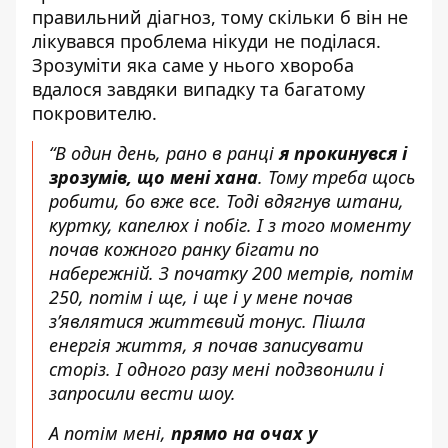
правильний діагноз, тому скільки б він не
лікувався проблема нікуди не поділася.
Зрозуміти яка саме у нього хвороба
вдалося завдяки випадку та багатому
покровителю.
“В один день, рано в ранці
я прокинувся і
зрозумів, що мені хана
. Тому треба щось
робити, бо вже все. Тоді вдягнув штани,
куртку, капелюх і побіг. І з того моменту
почав кожного ранку бігати по
набережній. З початку 200 метрів, потім
250, потім і ще, і ще і у мене почав
з’являтися життєвий тонус. Пішла
енергія життя, я почав записувати
сторіз. І одного разу мені подзвонили і
запросили вести шоу.
А потім мені,
прямо на очах у