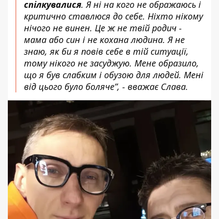
спілкувалися
. Я ні на кого не ображаюсь і
критично ставлюся до себе. Ніхто нікому
нічого не винен. Це ж не твій родич -
мама або син і не кохана людина. Я не
знаю, як би я повів себе в тій ситуації,
тому нікого не засуджую. Мене образило,
що я був слабким і обузою для людей. Мені
від цього було боляче”, - вважає Слава.