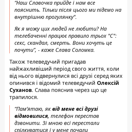
“Наш Славочка прийде і нам все
пояснить. Тільки після цього ми підемо на
внутрішню прогулянку".
Як я можу цих людей не любити? На
телебаченні працює правило трьох "С":
секс, скандал, смерть. Вони хочуть це
почути”, - каже Слава Соломка.
Також телеведучий пригадав
найжахливіший період свого життя, коли
від нього відвернулися всі друзі серед яких
опинився і відомий телеведучий
Олексій
Суханов
. Слава пояснив через що це
трапилося.
“Пам’ятаю, як
від мене всі друзі
відмовилися,
телефон перестав
дзвонити. Зі мною всі перестали
спілкуватися і у мене почали