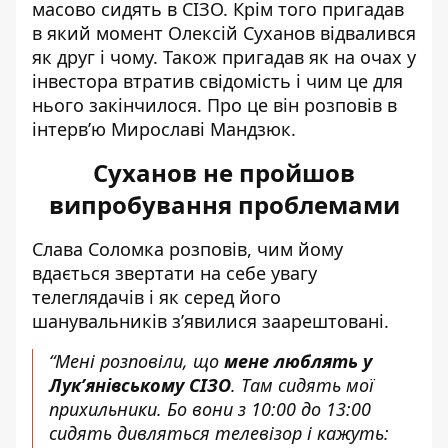
масово сидять в
СІЗО
. Крім того пригадав
в який момент
Олексій Суханов
відвалився
як друг і чому. Також пригадав як на очах у
інвестора втратив свідомість і чим це для
нього закінчилося. Про це він розповів в
інтерв’ю Мирославі Мандзюк.
Суханов не пройшов
випробування проблемами
Слава Соломка розповів, чим йому
вдається звертати на себе увагу
телеглядачів і як серед його
шанувальників з’явилися заарештовані.
“Мені розповіли, що
мене люблять у
Лук’янівському СІЗО
. Там сидять мої
прихильники. Бо вони з 10:00 до 13:00
сидять дивляться телевізор і кажуть: