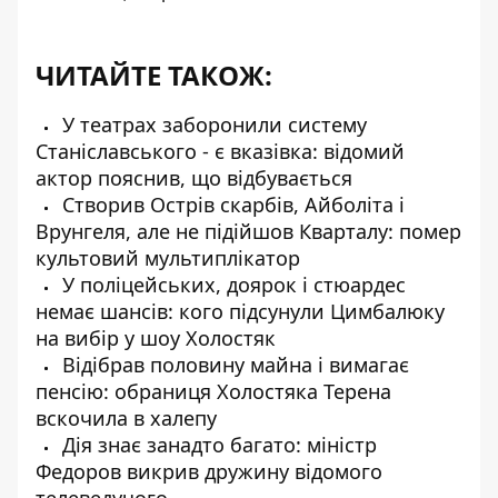
ЧИТАЙТЕ ТАКОЖ:
У театрах заборонили систему
Станіславського - є вказівка: відомий
актор пояснив, що відбувається
Створив Острів скарбів, Айболіта і
Врунгеля, але не підійшов Кварталу: помер
культовий мультиплікатор
У поліцейських, доярок і стюардес
немає шансів: кого підсунули Цимбалюку
на вибір у шоу Холостяк
Відібрав половину майна і вимагає
пенсію: обраниця Холостяка Терена
вскочила в халепу
Дія знає занадто багато: міністр
Федоров викрив дружину відомого
телеведучого