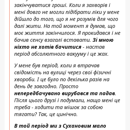
закінчуватися гроші. Коли я захворів і
мені довго не могли підібрати ліки у мене
дійшло до того, що я не розумів для чого
далі жити. На той момент я думав, що
моє життя закінчилося. Я прокидався і не
бачив сенсу взагалі вставати.
Зі мною
ніхто не хотів бачитися
- настав
період абсолютного вакууму і це жах.
У мене був період, коли я втрачав
свідомість на вулиці через свої фізичні
хвороби. І це було по декілька разів на
день де завгодно. Просто
непередбачувано вирубався та падав
.
Після цього друзі і подумали, нащо мені це
треба - ходити та мішок за собою
тягати? Так, це цинічно.
В той період ми з Сухановим мало