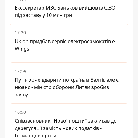
Екссекретар МЗС Баньков вийшов із СІЗО
під заставу у 10 млн грн
17:20
Uklon придбав сервіс електросамокатів e-
Wings
17:14
Путін хоче вдарити по країнам Балтії, але є
нюанс - міністр оборони Литви зробив
заяву
16:50
Співзасновник "Нової пошти" закликав до
дерегуляції замість нових податків -
Гетманцев проти