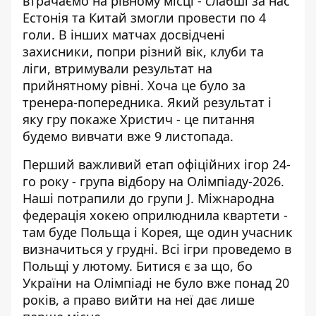
втрачаємо на рівному місці - слабші за нас
Естонія та Китай змогли провести по 4
голи. В інших матчах досвідчені
захисники, попри різний вік, клуби та
ліги, втримували результат на
прийнятному рівні. Хоча це було за
тренера-попередника. Який результат і
яку гру покаже Христич - це питання
будемо вивчати вже 9 листопада.
Перший важливий етап офіційних ігор 24-
го року - група відбору на Олімпіаду-2026.
Наші потрапили до групи J. Міжнародна
федерація хокею оприлюднила квартети -
там буде Польща і Корея, ще один учасник
визначиться у грудні. Всі ігри проведемо в
Польщі у лютому. Битися є за що, бо
України на Олімпіаді не було вже понад 20
років, а право вийти на неї дає лише