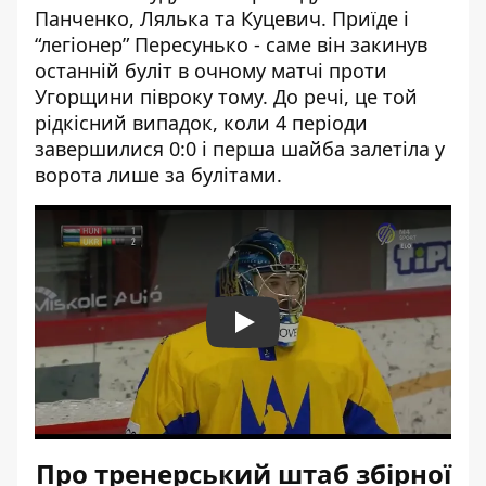
Панченко, Лялька та Куцевич. Приїде і
“легіонер” Пересунько - саме він закинув
останній буліт в очному матчі проти
Угорщини півроку тому. До речі, це той
рідкісний випадок, коли 4 періоди
завершилися 0:0 і перша шайба залетіла у
ворота лише за булітами.
Play
Про тренерський штаб збірної