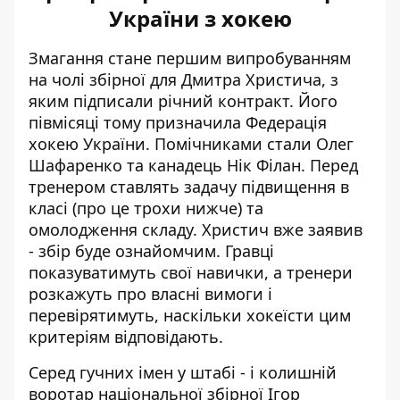
України з хокею
Змагання стане першим випробуванням
на чолі збірної для Дмитра Христича, з
яким підписали річний контракт. Його
півмісяці тому призначила Федерація
хокею України. Помічниками стали Олег
Шафаренко та канадець Нік Філан. Перед
тренером ставлять задачу підвищення в
класі (про це трохи нижче) та
омолодження складу. Христич вже заявив
- збір буде ознайомчим. Гравці
показуватимуть свої навички, а тренери
розкажуть про власні вимоги і
перевірятимуть, наскільки хокеїсти цим
критеріям відповідають.
Серед гучних імен у штабі - і колишній
воротар національної збірної Ігор