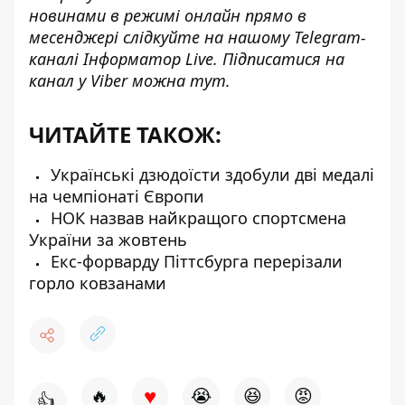
новинами в режимі онлайн прямо в
месенджері слідкуйте на нашому Telegram-
каналі
Інформатор Live
. Підписатися на
канал у Viber можна
тут
.
ЧИТАЙТЕ ТАКОЖ:
Українські дзюдоїсти здобули дві медалі
на чемпіонаті Європи
НОК назвав найкращого спортсмена
України за жовтень
Екс-форварду Піттсбурга перерізали
горло ковзанами
♥
🔥
😭
😆
😡
👍