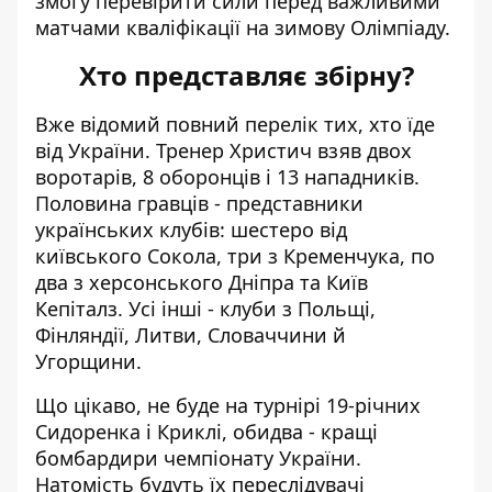
змогу перевірити сили перед важливими
матчами кваліфікації на зимову Олімпіаду.
Хто представляє збірну?
Вже відомий повний перелік тих, хто їде
від України. Тренер Христич взяв двох
воротарів, 8 оборонців і 13 нападників.
Половина гравців - представники
українських клубів: шестеро від
київського Сокола, три з Кременчука, по
два з херсонського Дніпра та Київ
Кепіталз. Усі інші - клуби з Польщі,
Фінляндії, Литви, Словаччини й
Угорщини.
Що цікаво, не буде на турнірі 19-річних
Сидоренка і Криклі, обидва - кращі
бомбардири чемпіонату України.
Натомість будуть їх переслідувачі