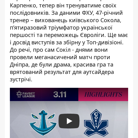
Карпенко, тепер він тренуватиме своїх
послідовників. За даними ФХУ, 47-річний
тренер – вихованець київського Сокола,
п’ятиразовий тріумфатор української
першості та переможець Євроліги. Ще має
і досвід виступів за збірну у Топ-дивізіоні.
До речі, про сам Сокіл - днями вони
провели меганасичений матч проти
Дніпра, де були драма, красива гра та
врятований результат для аутсайдера
зустрічі.
Play