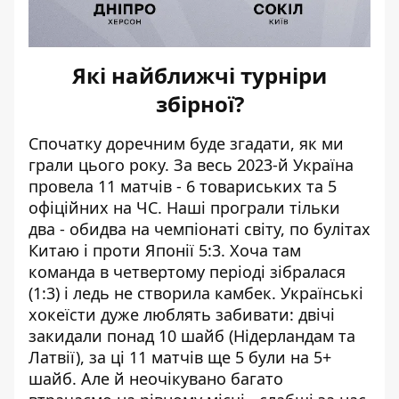
Які найближчі турніри
збірної?
Спочатку доречним буде згадати, як ми
грали цього року. За весь 2023-й Україна
провела 11 матчів - 6 товариських та 5
офіційних на ЧС. Наші програли тільки
два - обидва на чемпіонаті світу, по булітах
Китаю і проти Японії 5:3. Хоча там
команда в четвертому періоді зібралася
(1:3) і ледь не створила камбек. Українські
хокеїсти дуже люблять забивати: двічі
закидали понад 10 шайб (Нідерландам та
Латвії), за ці 11 матчів ще 5 були на 5+
шайб. Але й неочікувано багато