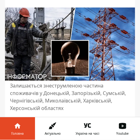
Залишається знеструмленою частина
споживачів у Донецькій, Запорізькій, Сумській,
Чернігівській, Миколаївській, Харківській,
Херсонській областях
На Львівщині вимикалася повітряна лінія
330 кВ НЕК "Укренерго". Внаслідок чого
Головна
Актуально
Україна на часі
Youtube
без світла залишалися близько 76 тисяч