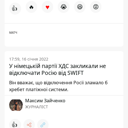
♥
🔥
😭
😆
😡
👍
МАТЧ
17:59, 16 січня 2022
У німецькій партії ХДС закликали не
відключати Росію від SWIFT
Він вважає, що відключення Росії зламало б
хребет платіжної системи.
Максим Зайченко
ЖУРНАЛІСТ
👍