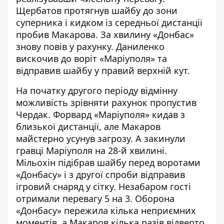
Щербатов протягнув шайбу до зони
суперника і кидком із середньої дистанції
пробив Макарова. За хвилину «Донбас»
знову повів у рахунку. Даниленко
вискочив до воріт «Маріуполя» та
відправив шайбу у правий верхній кут.
На початку другого періоду відмінну
можливість зрівняти рахунок пропустив
Чердак. Форвард «Маріуполя» кидав з
близької дистанції, але Макаров
майстерно усунув загрозу. А закинули
гравці Маріуполя на 28-й хвилині.
Мільохін підібрав шайбу перед воротами
«Донбасу» і з другої спроби відправив
ігровий снаряд у сітку. Незабаром гості
отримали перевагу 5 на 3. Оборона
«Донбасу» пережила кілька неприємних
моментів, а Макаров кілька разів відверто