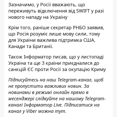
Зазначимо, у Росії вважають, що
переживуть відключення від SWIFT
у разі
нового нападу на Україну
Крім того, раніше секретар РНБО заявив,
що
Росія розуміє лише мову сили
, тому
для України важлива підтримка США,
Канади та Британії.
Також Інформатор писав, що у листопаді
Україна та ще 3 країни
приєдналися до
санкцій ЄС проти Росії
за окупацію Криму
Підписуйтесь на наш
Telegram-канал
, щоб
не пропустити важливих новин. За
новинами в режимі онлайн прямо в
месенджері слідкуйте на нашому Telegram-
каналі
Інформатор Live
. Підписатися на
канал у Viber можна
тут
.