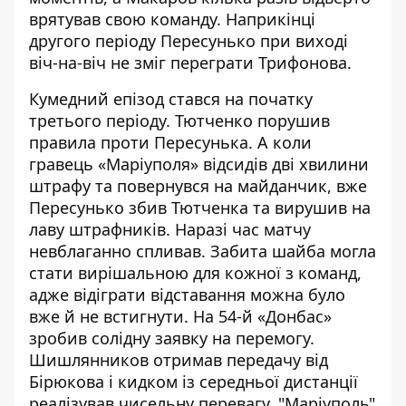
врятував свою команду. Наприкінці
другого періоду Пересунько при виході
віч-на-віч не зміг переграти Трифонова.
Кумедний епізод стався на початку
третього періоду. Тютченко порушив
правила проти Пересунька. А коли
гравець «Маріуполя» відсидів дві хвилини
штрафу та повернувся на майданчик, вже
Пересунько збив Тютченка та вирушив на
лаву штрафників. Наразі час матчу
невблаганно спливав. Забита шайба могла
стати вирішальною для кожної з команд,
адже відіграти відставання можна було
вже й не встигнути. На 54-й «Донбас»
зробив солідну заявку на перемогу.
Шишлянников отримав передачу від
Бірюкова і кидком із середньої дистанції
реалізував чисельну перевагу. "Маріуполь"