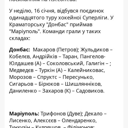
У неділю, 16 січня, відбувся поєдинок
одинадцятого туру хокейної Суперліги. У
Краматорську "Донбас" приймав
"Маріуполь". Команди грали у таких
складах:
Донбас:
Макаров (Петров); Жульдиков –
Кобелєв, Андрійків – Таран, Пангелов-
Юлдашев (А) – Соколовський, Галигін – ;
Медведєв – Туркін (А) – Калейниковас,
Морозов – Спруктс – Пересунько,
Сигарьов – Бірюков – Шишлянніков,
Даниленко – Захаров (К) – Садовиков.
Маріуполь:
Трифонов (Дуве); Декало –
Лисенко, Алексєєв – Олендаренко,
Тунхузін – Кудряшов, – Філімонов;