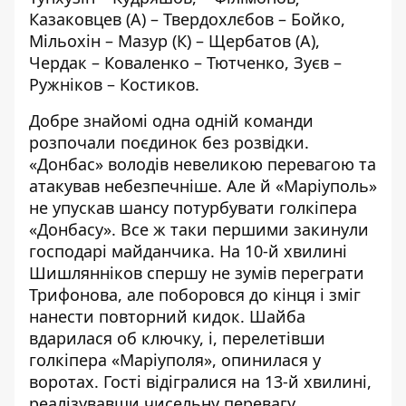
Казаковцев (А) – Твердохлєбов – Бойко,
Мільохін – Мазур (К) – Щербатов (А),
Чердак – Коваленко – Тютченко, Зуєв –
Ружніков – Костиков.
Добре знайомі одна одній команди
розпочали поєдинок без розвідки.
«Донбас» володів невеликою перевагою та
атакував небезпечніше. Але й «Маріуполь»
не упускав шансу потурбувати голкіпера
«Донбасу». Все ж таки першими закинули
господарі майданчика. На 10-й хвилині
Шишлянніков спершу не зумів переграти
Трифонова, але поборовся до кінця і зміг
нанести повторний кидок. Шайба
вдарилася об ключку, і, перелетівши
голкіпера «Маріуполя», опинилася у
воротах. Гості відігралися на 13-й хвилині,
реалізувавши чисельну перевагу.