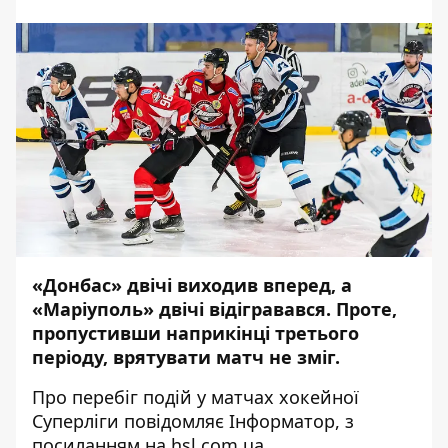
«Донбас» двічі виходив вперед, а
«Маріуполь» двічі відігравався. Проте,
пропустивши наприкінці третього
періоду, врятувати матч не зміг.
Про перебіг подій у матчах хокейної
Суперліги повідомляє
Інформатор
, з
посиланням на
hsl.com.ua.