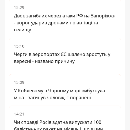
15:29
Двоє загиблих через атаки РФ на Запоріжжя
- ворог ударив дронами по автівці та
селищу
15:10
Черги в аеропортах ЄС шалено зростуть у
вересні - названо причину
15:09
У Коблевому в Чорному морі вибухнула
міна - загинув чоловік, є поранені
14:21
Чи справді Росія здатна випускати 100
балістичних ракет на місяць і що з цим