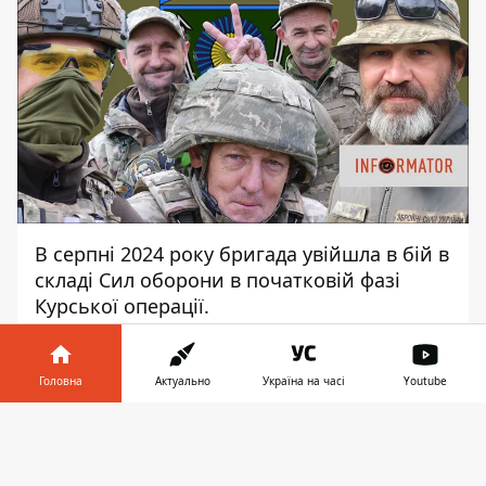
В серпні 2024 року бригада увійшла в бій в
складі Сил оборони в початковій фазі
Курської операції.
З вересня 2024 року бригада зайняла
оборону на Покровському напрямку.
Головна
Актуально
Україна на часі
Youtube
Підрозділи бригади стримували ворога на
Інформатор у
рубежах в районі населених пунктів:
Завантажити
телефоні
👉
Курахове, Покровськ, Новоолексіївка,
Чумацьке, Селидове.