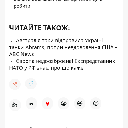
робити
ЧИТАЙТЕ ТАКОЖ:
Австралія таки відправила Україні
танки Abrams, попри невдоволення США -
ABC News
Європа недоозброєна! Експредставник
НАТО у РФ знає, про що каже
♥
🔥
😭
😆
😡
👍