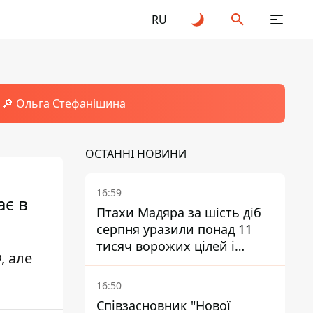
RU
🔎 Ольга Стефанішина
ОСТАННІ НОВИНИ
16:59
ає в
Птахи Мадяра за шість діб
серпня уразили понад 11
тисяч ворожих цілей і
, але
ліквідували близько двох
тисяч окупантів
16:50
Співзасновник "Нової