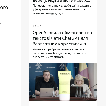
дерегуляції замість нових
податків - Гетманцев проти
Поперешнюк заявив, що Україна входить
кого
у фазу взаємного знищення економік і
закликав владу до дій.
х
16:27
OpenAI зняла обмеження на
текстові чати ChatGPT для
безплатних користувачів
Компанія прибрала ліміти на текстові
розмови у чат-боті для всіх, включно з
безплатним тарифом.