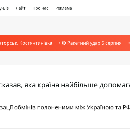
-Біз
Лайт
Про нас
Реклама
аторськ, Костянтинівка
🔴 Ракетний удар 5 серпня
казав, яка країна найбільше допомаг
нізації обмінів полоненими між Україною та РФ