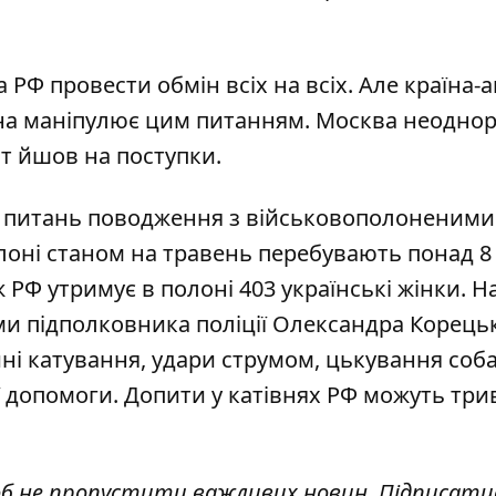
РФ провести обмін всіх на всіх. Але країна-
на маніпулює цим питанням
. Москва неодно
т йшов на поступки.
 питань поводження з військовополоненими
лоні станом на травень перебувають понад 8
ож РФ утримує в полоні
403 українські жінки
. Н
ми підполковника поліції Олександра Корець
йні катування
, удари струмом, цькування соб
ї допомоги. Допити у катівнях РФ можуть три
об не пропустити важливих новин. Підписати