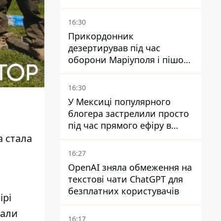
мільйонів - Петро
Пантелеєв
16:30
Прикордонник
дезертирував під час
оборони Маріуполя і пішов
служити в "ДНР" - йому
оголосили підозру,
16:30
загрожує довічне
У Мексиці популярного
блогера застрелили просто
під час прямого ефіру в
TikTok
а стала
16:27
OpenAI зняла обмеження на
текстові чати ChatGPT для
безплатних користувачів
ірі
вали
16:17