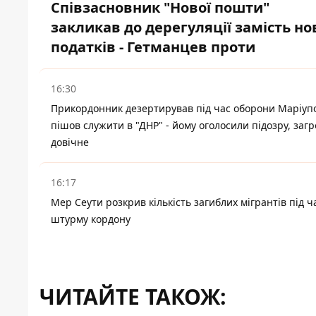
Співзасновник "Нової пошти"
закликав до дерегуляції замість но
податків - Гетманцев проти
16:30
Прикордонник дезертирував під час оборони Маріупо
пішов служити в "ДНР" - йому оголосили підозру, заг
довічне
16:17
Мер Сеути розкрив кількість загиблих мігрантів під ч
штурму кордону
ЧИТАЙТЕ ТАКОЖ: