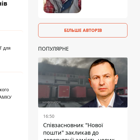
нів
БІЛЬШЕ АВТОРІВ
T для
ПОПУЛЯРНЕ
кого
 АМКУ
16:50
Співзасновник "Нової
пошти" закликав до