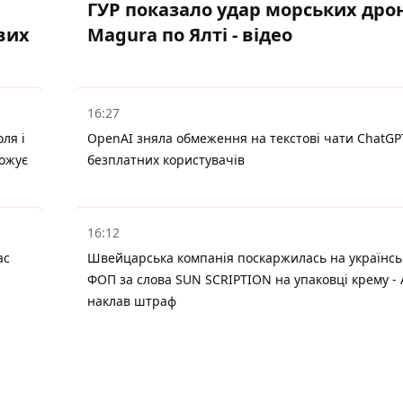
ГУР показало удар морських дро
вих
Magura по Ялті - відео
16:27
ля і
OpenAI зняла обмеження на текстові чати ChatGP
рожує
безплатних користувачів
16:12
ас
Швейцарська компанія поскаржилась на українсь
ФОП за слова SUN SCRIPTION на упаковці крему -
наклав штраф