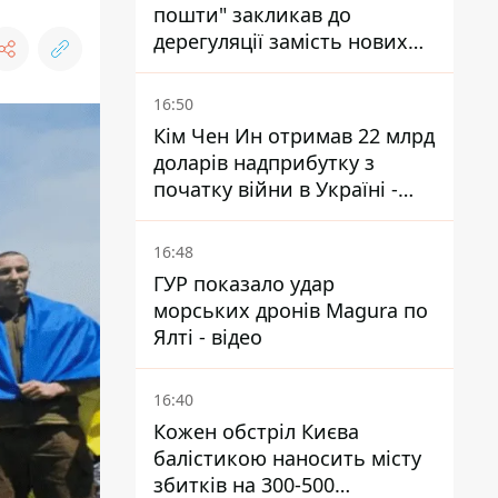
пошти" закликав до
дерегуляції замість нових
податків - Гетманцев проти
16:50
Кім Чен Ин отримав 22 млрд
доларів надприбутку з
початку війни в Україні -
Bloomberg
16:48
ГУР показало удар
морських дронів Magura по
Ялті - відео
16:40
Кожен обстріл Києва
балістикою наносить місту
збитків на 300-500