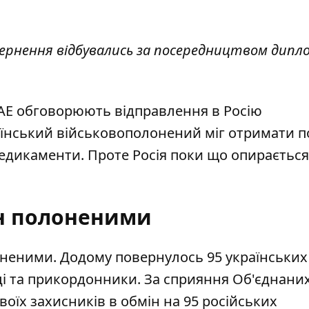
овернення відбувались за посередництвом дипл
ОАЕ обговорюють відправлення в Росію
їнський військовополонений міг отримати п
 медикаменти. Проте Росія поки що опирається
н полоненими
оненими
. Додому повернулось 95 українських
ці та прикордонники. За сприяння Об'єднани
воїх захисників в обмін на 95 російських