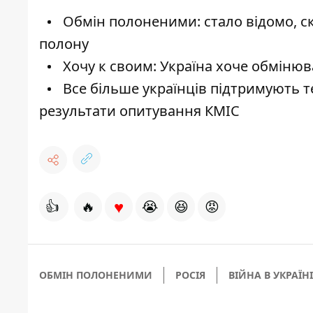
Обмін полоненими: стало відомо, ск
полону
Хочу к своим: Україна хоче обмінюв
Все більше українців підтримують те
результати опитування КМІС
♥
👍
🔥
😭
😆
😡
ОБМІН ПОЛОНЕНИМИ
РОСІЯ
ВІЙНА В УКРАЇНІ