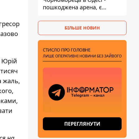
пошкоджена арена, є
постраждалий
агресор
БІЛЬШЕ НОВИН
разово
СТИСЛО ПРО ГОЛОВНЕ
ЛИШЕ ОПЕРАТИВНІ НОВИНИ БЕЗ ЗАЙВОГО
 Юрій
 тисяч
а жаль,
кого,
аками,
вати
ПЕРЕГЛЯНУТИ
ся на