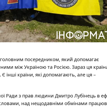
ли головним посередником, який допомагає
еними
між Україною та Росією. Зараз ця країн
Є інші країни, які допомагають, але ця –
ї Ради з прав людини Дмитро Лубінець в еф
 словами, над нещодавніми обмінами працю