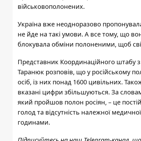
військовополонених.
Україна вже неодноразово пропонувала 
не йде на такі умови. А все тому, що
во
блокувала обміни полоненими, щоб сві
Представник Координаційного штабу з
Таранюк розповів, що у російському по
осіб, із них понад 1600 цивільних. Так
вказані цифри збільшуються. За слова
який пройшов
полон росіян, – це пості
голод та відсутність належної медично
годинами.
Підписуйтесь на наш
Telegram-канал
, щ