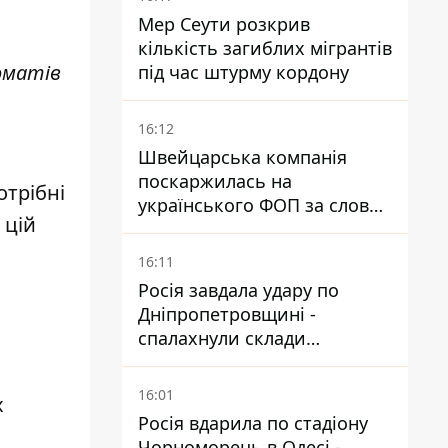
Мер Сеути розкрив
кількість загиблих мігрантів
оматів
під час штурму кордону
16:12
Швейцарська компанія
поскаржилась на
отрібні
українського ФОП за слова
 цій
SUN SCRIPTION на упаковці
крему - АМКУ наклав штраф
16:11
Росія завдала удару по
Дніпропетровщині -
спалахнули склади
логістичної компанії
16:01
х
Росія вдарила по стадіону
Чорноморець в Одесі -