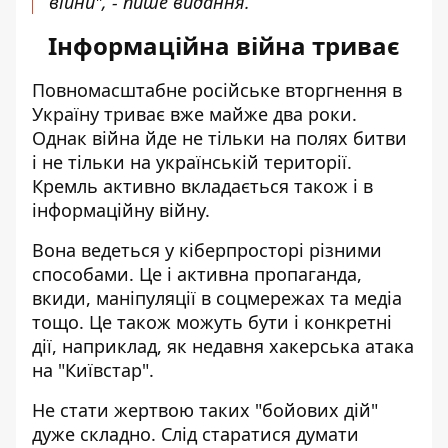
війни", - пише видання.
Інформаційна війна триває
Повномасштабне російське вторгнення в
Україну триває вже майже два роки.
Однак війна йде не тільки на полях битви
і не тільки на українській території.
Кремль активно вкладається
також і в
інформаційну війну
.
Вона ведеться у кіберпросторі різними
способами. Це і активна пропаганда,
вкиди,
маніпуляції в соцмережах
та медіа
тощо. Це також можуть бути і конкретні
дії, наприклад, як недавня
хакерська атака
на "Київстар"
.
Не стати жертвою таких "бойових дій"
дуже складно. Слід старатися думати