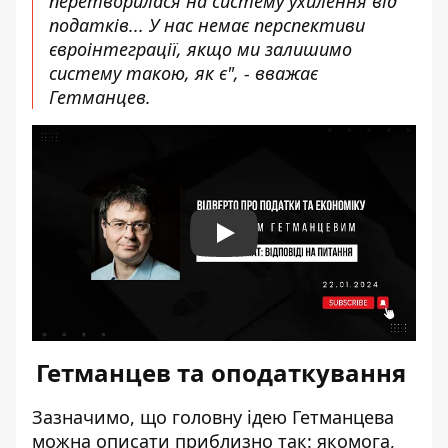
перетворилася на систему ухилення від
податків... У нас немає перспективи
євроінтеграції, якщо ми залишимо
систему такою, як є", - вважає
Гетманцев.
Play
Гетманцев та оподаткування
Зазначимо, що головну ідею Гетманцева
можна описати приблизно так: якомога,