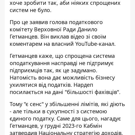
хоче зробити так, аби ніяких спрощених
систем не було.
Про це заявив голова
податкового
комітету Верховної Ради
Данило
Гетманцев. Він виклав відео зі своїм
коментарем на власний YouTube-канал.
Гетманцев каже, що спрощена система
оподаткування насправді не підтримує
підприємців так, як це задумано.
Натомість вона дає можливість бізнесу
ухилятися від податків. Нардеп
посилається на дані "більшості фахівців".
Тому "є сенс" у збільшенні лімітів, які діють
- але тільки в сукупності з системою
єдиного податку. Саме для цього, нагадує
Гетманцев, у грудні 2023-го Кабмін
затвердив Національну стратегію доходів.