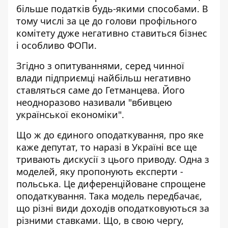
більше податків будь-якими способами. В
тому числі за це до голови профільного
комітету дуже негативно ставиться бізнес
і особливо ФОПи.
Згідно з опитуваннями, серед чинної
влади підприємці найбільш
негативно
ставляться саме до Гетманцева
. Його
неодноразово називали
"вбивцею
української економіки"
.
Що ж до єдиного оподаткування, про яке
каже депутат, то наразі в Україні все ще
тривають дискусії з цього приводу. Одна з
моделей, яку
пропонують експерти -
польська
. Це диференційоване спрощене
оподаткування. Така модель передбачає,
що різні види доходів оподатковуються за
різними ставками. Що, в свою чергу,