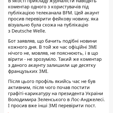
В якості прикладу журналісти наводять
коментар одного з користувачів під
публікацією телеканала BFM. Цей акаунт
просив перевірити фейкову новину, яка
візуально була схожа на публікацію
з Deutsche Welle.
Бот заявляв, що бачить подібні новини
кожного дня. В той же час офіційні ЗМІ
нічого не, мовляв, не пояснюють, і в що
вірити - не зрозуміло. Такий же коментар
з даного акаунту залишили ще десятку
французьких ЗМІ.
Після цього профіль якийсь час не був
активним, після чого почав постити
графіті-карикатуру на президента України
Володимира Зеленського в Лос-Анджелесі.
І просив вже інші ЗМІ перевірити пост.