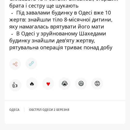
брата і сестру ще шукають
Під завалами будинку в Одесі вже 10
жертв: знайшли тіло 8-місячної дитини,
яку намагалась врятувати його мати
В Одесі у зруйнованому Шахедами
будинку знайшли дев'яту жертву,
рятувальна операція триває понад добу
♥
🔥
😭
😆
😡
👍
ОДЕСА
ОБСТРІЛ ОДЕСИ 2 БЕРЕЗНЯ