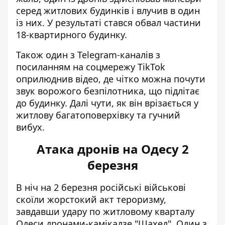
серед житлових будинків і влучив в один
із них. У результаті стався обвал частини
18-квартирного будинку.
Також один з
Telegram-каналів
з
посиланням на соцмережу TikTok
оприлюднив відео, де чітко можна почути
звук ворожого безпілотника, що підлітає
до будинку. Далі чути, як він врізається у
житлову багатоповерхівку та гучний
вибух.
Атака дронів на Одесу 2
березня
В ніч на 2 березня російські військові
скоїли жорстокий акт тероризму,
завдавши удару по житловому кварталу
Одеси дронами-камікадзе "Шахед". Один з