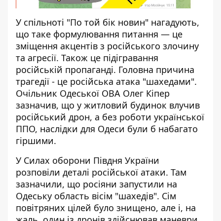
У спільноті "По той бік новин" нагадують,
що таке формулювання питання — це
зміщення акцентів з російського злочину
та агресії. Також це підігравання
російській пропаганді. Головна причина
трагедії - це російська атака "шахедами".
Очільник Одеської ОВА Олег Кіпер
зазначив, що у житловий будинок влучив
російський дрон, а без роботи української
ППО, наслідки для Одеси були б набагато
гіршими.
У Силах оборони Півдня України
розповіли деталі
російської атаки. Там
зазначили, що росіяни запустили на
Одеську область вісім "шахедів". Сім
повітряних цілей було знищено, але і, на
жаль, один із дронів здійснював маневри