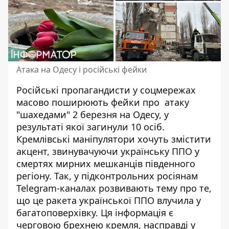
Атака на Одесу і російські фейки
Російські пропагандисти у соцмережах
масово поширюють фейки про атаку
"шахедами" 2 березня на Одесу,
у
результаті якої загинули 10 осіб
.
Кремлівські маніпулятори хочуть змістити
акцент, звинувачуючи українську ППО у
смертях мирних мешканців південного
регіону. Так, у підконтрольних росіянам
Telegram-каналах розвивають тему про те,
що це ракета української ППО влучила у
багатоповерхівку. Ця інформація є
черговою брехнею кремля, насправді у