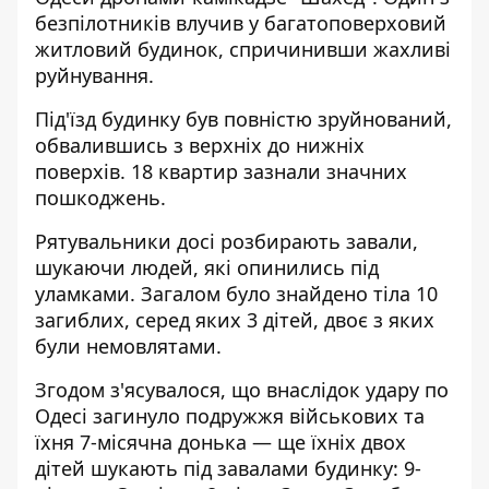
безпілотників влучив у багатоповерховий
житловий будинок, спричинивши жахливі
руйнування.
Під'їзд будинку був повністю зруйнований,
обвалившись з верхніх до нижніх
поверхів
. 18 квартир зазнали значних
пошкоджень.
Рятувальники досі розбирають завали,
шукаючи людей, які опинились під
уламками. Загалом було знайдено тіла 10
загиблих, серед яких 3 дітей, двоє з яких
були немовлятами.
Згодом з'ясувалося, що внаслідок удару по
Одесі
загинуло подружжя військових
та
їхня 7-місячна донька — ще їхніх двох
дітей шукають під завалами будинку: 9-