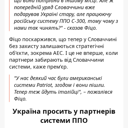
що вона потрібна в іншому місці. Але ж
попередній уряд Словаччини вже
подарував Україні стару, але працюючу
російську систему ППО С-300, тому чому з
нами так чинять?" - сказав Фіцо.
Фіцо поскаржився, що тепер у Словаччині
без захисту залишаються стратегічні
об'єкти, зокрема АЕС. І це не вперше, коли
партнери забирають від Словаччини
системи, каже прем'єр.
"У нас деякий час були американські
системи Patriot, згодом і вони пішли.
Тепер теж йдуть італійці", – пожалівся
Фіцо.
Україна просить у партнерів
системи ППО