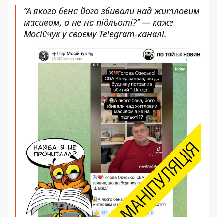
“А якого бена його збивали над житловим
масивом, а не на підльоті?” — каже
Мосійчук у своєму Telegram-каналі.