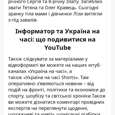
річного Сергія та 8-річну Злату. Загиблих
звати Тетяна та Олег Кравець. Сьогодні
зранку тіла мами і дівчинки Лізи витягли
з-під завалів.
Інформатор та Україна на
часі: що подивитися на
YouTube
Також слідкувати за матеріалами у
відеоформаті ви можете на наших ютуб-
каналах
«Україна на часі»
, а
також
«Україна на часі Shorts»
. Там
оперативно зʼявляються новини – від
подій на фронті, політики та економіки до
спорту, шоубізу та світської хроніки.Також
ви можете дізнатися коментарі провідних
експертів чи переглянути щоденні,
щотижневі та навіть щомісячні підбірки