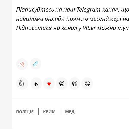
Підписуйтесь на наш
Telegram-канал
, щ
новинами онлайн прямо в месенджері н
Підписатися на канал у Viber можна
ту
♥
👍
🔥
😭
😆
😡
ПОЛІЦІЯ
КРИМ
МВД