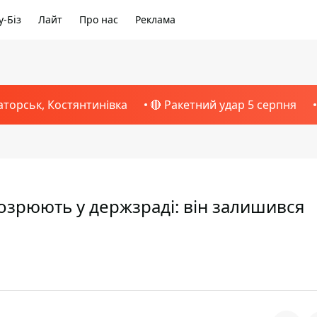
-Біз
Лайт
Про нас
Реклама
аторськ, Костянтинівка
🔴 Ракетний удар 5 серпня
дозрюють у держзраді: він залишився