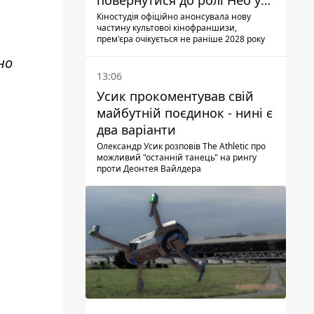
повернутися до ролі Нео у
п'ятій частині
Кіностудія офіційно анонсувала нову
частину культової кінофраншизи,
прем'єра очікується не раніше 2028 року
но
13:06
Усик прокоментував свій
майбутній поєдинок - нині є
два варіанти
Олександр Усик розповів The Athletic про
можливий "останній танець" на рингу
проти Деонтея Вайлдера