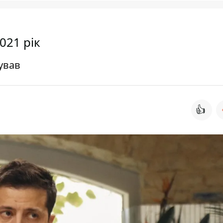
021 рік
ував
👍