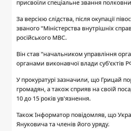
присвоїли спеціальне звання полковник
За версією слідства, після окупації пі
званого "Міністерства внутрішніх спра
російського МВС.
Він став "начальником управління орга
органами виконавчої влади суб'єктів Р
У прокуратурі зазначили, що Грицай по
громадян, а також сприяв на своїй посад
10 до 15 років ув'язнення.
Також І
нформатор
повідомляв, що
Укра
Януковича
та членів його уряду.