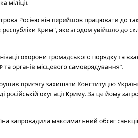
а міліції.
вострова Росією він перейшов працювати до та
в республіки Крим", яке згодом увійшло до ск
нізації охорони громадського порядку та взає
Ф та органів місцевого самоврядування".
рушив присягу захищати Конституцію України 
і російській окупації Криму. За це йому загр
їна запровадила максимальний обсяг санкц