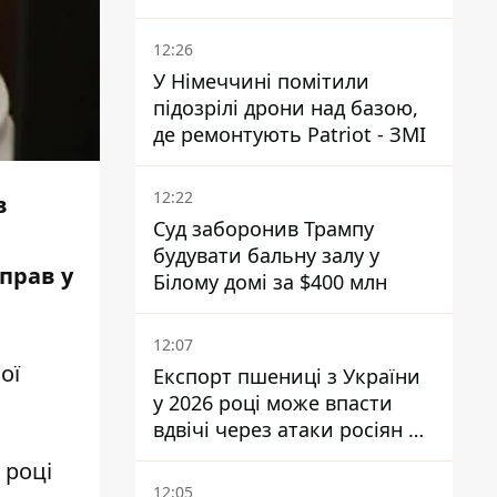
України - причину
замовчують
12:26
У Німеччині помітили
підозрілі дрони над базою,
де ремонтують Patriot - ЗМІ
12:22
в
Суд заборонив Трампу
будувати бальну залу у
прав у
Білому домі за $400 млн
12:07
ої
Експорт пшениці з України
у 2026 році може впасти
вдвічі через атаки росіян по
портах
 році
12:05