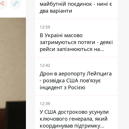
майбутній поєдинок - нині є
два варіанти
12:59
В Україні масово
затримуються потяги - деякі
рейси запізнюються на
понад 12 годин
12:42
Дрон в аеропорту Лейпцига
- розвідка США пов'язує
інцидент з Росією
12:39
У США достроково усунули
ключового генерала, який
координував підтримку