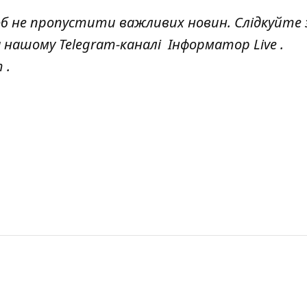
об не пропустити важливих новин. Слідкуйте 
а нашому Telegram-каналі
Інформатор Live
.
т
.