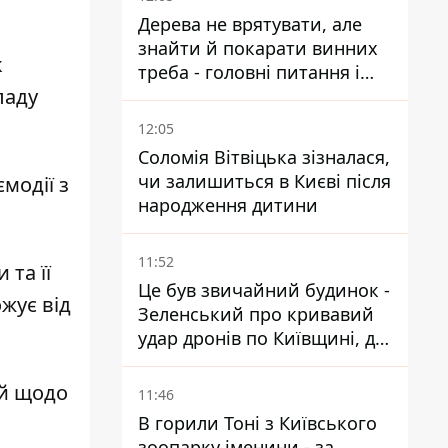
Дерева не врятувати, але
знайти й покарати винних
к
треба - головні питання і
ладу
висновки з конфлікту на
Теремках
12:05
Соломія Вітвіцька зізналася,
чи залишиться в Києві після
модії з
народження дитини
11:52
та її
Це був звичайний будинок -
ожує від
Зеленський про кривавий
удар дронів по Київщині, де
загинули дідусь, бабуся та їх
малолітній онук
ій щодо
11:46
В горили Тоні з Київського
зоопарку іменини - за