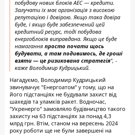
побудову нових блоків АЕС — кредити.
Залучати їх має організація з високою
репутацією і довірою. Якщо така довіра
буде, і якщо буде забезпечений цей
кредитний ресурс, тоді побудова
енергоблоків виправдана. Якщо це буде
намагання
просто почати щось
будувати, а там подивимось, де гроші
взяти — це ризикована стратегія
", -
каже Володимир Кудрицький
.
Нагадуємо, Володимир Кудрицький
звинувачує "Енергоатом" у тому, що на
його підстанціях не будували захист
від
шахедів та уламків ракет. Водночас,
"Укренерго" замовляло будівництво такого
захисту на 63 підстанціях за понад 4,3
млрд грн
. Втім, станом на вересень 2024
року роботи ще не були завершені на