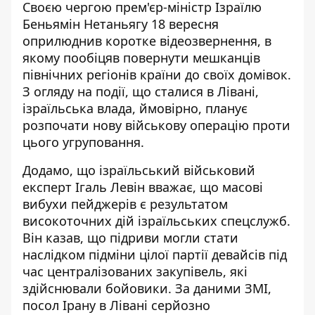
Своєю чергою прем'єр-міністр Ізраїлю
Беньямін Нетаньягу 18 вересня
оприлюднив коротке відеозвернення
, в
якому пообіцяв повернути мешканців
північних регіонів країни до своїх домівок.
З огляду на події, що сталися в Лівані,
ізраїльська влада, ймовірно, планує
розпочати нову військову операцію проти
цього угруповання.
Додамо, що ізраїльський військовий
експерт Ігаль Левін вважає, що масові
вибухи пейджерів є результатом
високоточних
дій ізраїльських спецслужб
.
Він казав, що підриви могли стати
наслідком підміни цілої партії девайсів під
час централізованих закупівель, які
здійснювали бойовики. За даними ЗМІ,
посол Ірану в Лівані серйозно