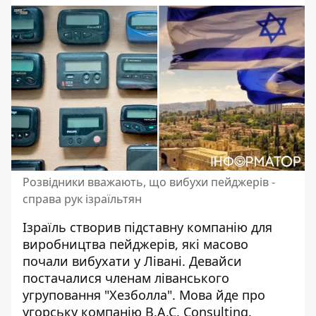
Розвідники вважають, що вибухи пейджерів -
справа рук ізраїльтян
Ізраїль створив підставну компанію для
виробництва пейджерів,
які масово
почали вибухати у Лівані
. Девайси
постачалися членам ліванського
угруповання "Хезболла". Мова йде про
угорську компанію B.A.C. Consulting.