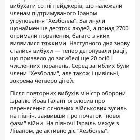
вибухати сотні пейджерів, що належали
членам підтримуваного Іраном
угруповання "Хезболла". Загинули
щонайменше десяток людей, а понад 2700
отримали поранення, багато з яких
виявилися тяжкими. Наступного дня знову
сталися вибухи — тепер
детонували рації
,
що призвело до загибелі ще 20 осіб і
численних поранень. Серед загиблих були
члени "Хезболли", але також і цивільні,
зокрема четверо дітей.
Після повторних вибухів міністр оборони
Ізраїлю Йоав Галант оголосив про
перенесення основних військових зусиль
на північ,
заявивши про початок "нової
фази" війни
. На півночі Ізраїль межує з
Ліваном, де активно діє "Хезболла".