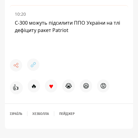
10:20
С-300 можуть підсилити ППО України на тлі
дефіциту ракет Patriot
♥
🔥
😭
😆
😡
👍
ІЗРАЇЛЬ
ХЕЗБОЛЛА
ПЕЙДЖЕР