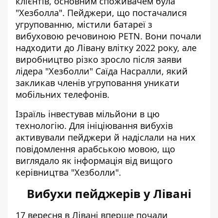
клієнтів, основним споживачем була
"Хезболла". Пейджери, що постачалися
угрупованню, містили батареї з
вибуховою речовиною PETN. Вони почали
надходити до Лівану влітку 2022 року, але
виробництво різко зросло після заяви
лідера "Хезболли" Саїда Насралли, який
закликав членів угруповання уникати
мобільних телефонів.
Ізраїль інвестував мільйони в цю
технологію. Для ініціювання вибухів
активували пейджери й надіслали на них
повідомлення арабською мовою, що
виглядало як інформація від вищого
керівництва "Хезболли".
Вибухи пейджерів у Лівані
17 вересня в Лівані вперше почали