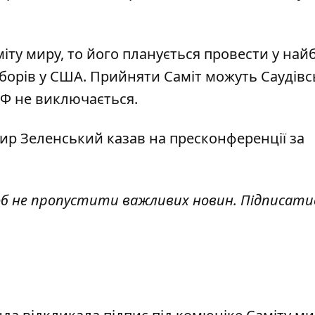
іту миру, то його планується провести у
най
борів у США. Прийняти Саміт можуть Саудівс
 РФ не виключається.
ир Зеленський казав на
пресконференції за
об не пропустити важливих новин. Підписати