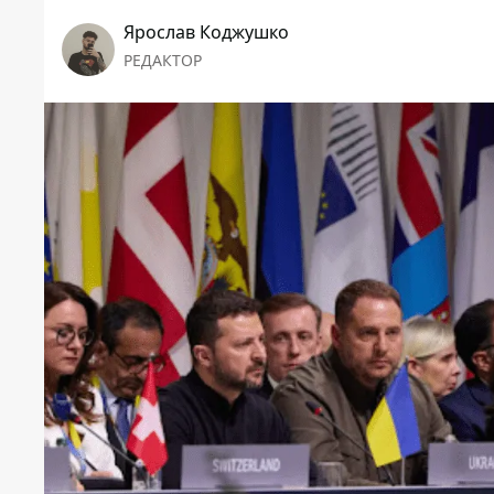
Ярослав Коджушко
РЕДАКТОР