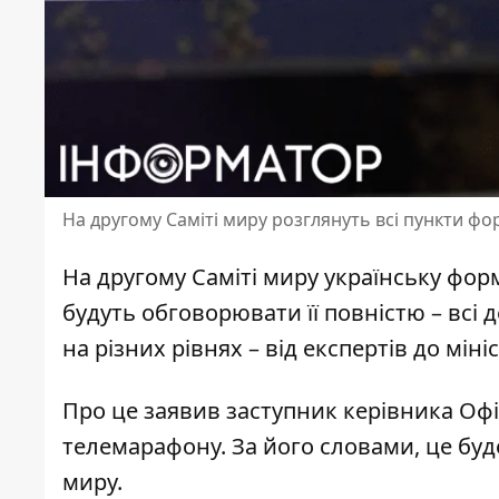
На другому Саміті миру розглянуть всі пункти ф
На другому Саміті миру українську фо
будуть обговорювати її повністю – всі д
на різних рівнях – від експертів до міні
Про це заявив заступник керівника Офі
телемарафону. За його словами, це буде
миру.