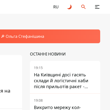
RU
🔎 Ольга Стефанішина
ОСТАННІ НОВИНИ
19:15
На Київщині досі гасять
склади й логістичні хаби
після прильотів ракет -
ся на
ДСНС
19:08
Викрито мережу кол-