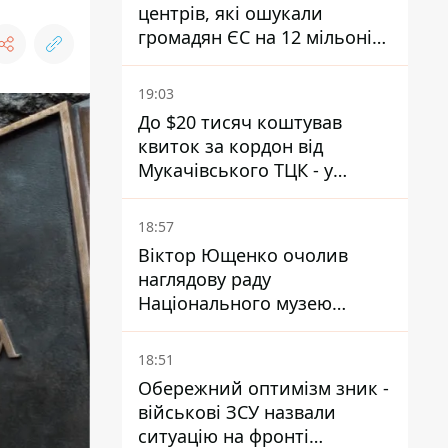
центрів, які ошукали
громадян ЄС на 12 мільонів
- спільна операція поліції
України та Чехії
19:03
До $20 тисяч коштував
квиток за кордон від
Мукачівського ТЦК - у
гучній справі перші підозри
отримали двоє колишніх
18:57
керівників
Віктор Ющенко очолив
наглядову раду
Національного музею
Голодомору-геноциду - що
відомо про посаду
18:51
Обережний оптимізм зник -
військові ЗСУ назвали
ситуацію на фронті