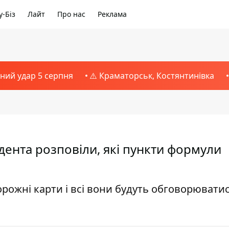
-Біз
Лайт
Про нас
Реклама
тний удар 5 серпня
⚠️ Краматорськ, Костянтинівка
идента розповіли, які пункти формули
орожні карти і всі вони будуть обговорювати