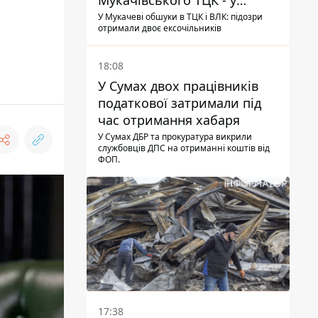
Мукачівського ТЦК - у
гучній справі перші підозри
У Мукачеві обшуки в ТЦК і ВЛК: підозри
отримали двоє ексочільників
отримали двоє колишніх
керівників
18:08
У Сумах двох працівників
податкової затримали під
час отримання хабаря
У Сумах ДБР та прокуратура викрили
службовців ДПС на отриманні коштів від
ФОП.
17:38