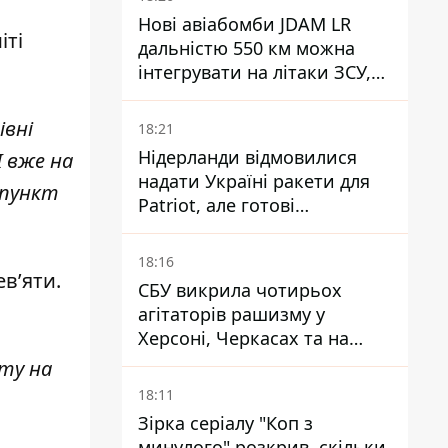
Нові авіабомби JDAM LR
іті
дальністю 550 км можна
інтегрувати на літаки ЗСУ,
але є нюанси
івні
18:21
Нідерланди відмовилися
І вже на
надати Україні ракети для
 пункт
Patriot, але готові
допомогти інакше
18:16
в’яти.
СБУ викрила чотирьох
агітаторів рашизму у
Херсоні, Черкасах та на
Сумщині
ту на
18:11
Зірка серіалу "Коп з
минулого" розкрив, скільки