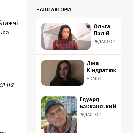
НАШІ АВТОРИ
ближчі
Ольга
ька
Палій
РЕДАКТОР
Ліна
Кіндратюк
ADMIN
ся на
Едуард
Бакканський
РЕДАКТОР