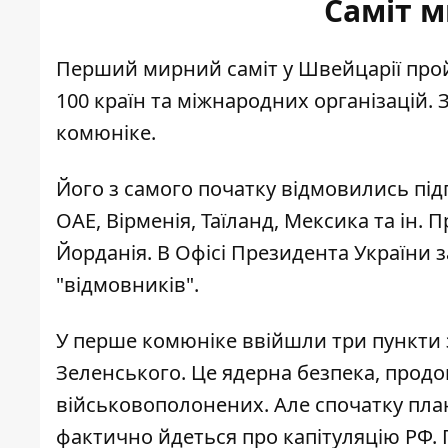
Саміт м
Перший мирний саміт у Швейцарії прой
100 країн та міжнародних організацій.
комюніке.
Його з самого початку відмовились підп
ОАЕ, Вірменія, Таїланд, Мексика та ін. 
Йорданія. В Офісі Президента України 
"відмовників"
.
У перше комюніке
ввійшли три пункти 
Зеленського. Це ядерна безпека, продо
військовополонених. Але спочатку план
фактично йдеться про капітуляцію РФ. П