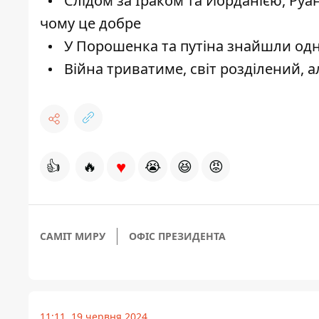
Слідом за Іраком та Йорданією, Руа
чому це добре
У Порошенка та путіна знайшли одна
Війна триватиме, світ розділений, а
♥
👍
🔥
😭
😆
😡
САМІТ МИРУ
ОФІС ПРЕЗИДЕНТА
11:11, 19 червня 2024