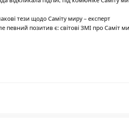
нда відкликала підпис під комюніке Саміту м
кові тези щодо Саміту миру – експерт
ле певний позитив є: світові ЗМІ про Саміт м