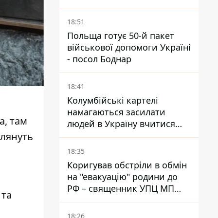
складнішою - Bild
18:51
Польща готує 50-й пакет
військової допомоги Україні
- посол Боднар
18:41
Колумбійські картелі
намагаються засилати
а, там
людей в Україну вчитися
керувати дронами - FT
глянуть
18:35
Коригував обстріли в обмін
на "евакуацію" родини до
РФ – священник УПЦ МП
 та
отримав 15 років тюрми
18:26