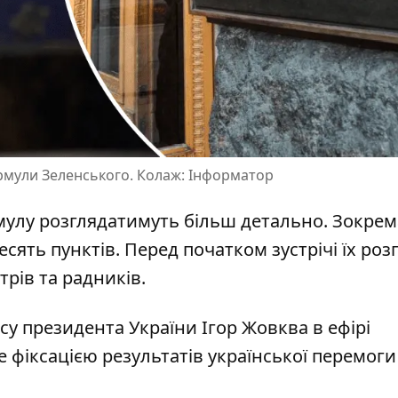
ормули Зеленського. Колаж: Інформатор
рмулу
розглядатимуть більш детально
. Зокрем
есять пунктів. Перед початком зустрічі їх роз
стрів та радників.
су президента України Ігор Жовква в ефірі
 фіксацією результатів української перемоги