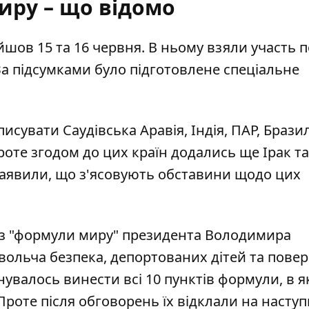
иру – що відомо
шов 15 та 16 червня. В ньому взяли участь 
 За підсумками було підготовлене спеціальне
исувати Саудівська Аравія, Індія, ПАР, Бразил
Проте згодом до цих країн додались ще Ірак та
заявили, що
з'ясовують обставини щодо цих
з "формули миру"
президента Володимира
вольча безпека, депортованих дітей та пове
увалось винести всі 10 пунктів формули, в я
роте після обговорень їх відклали на наступ