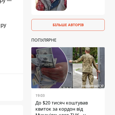
иру —
иру
БІЛЬШЕ АВТОРІВ
ПОПУЛЯРНЕ
19:03
До $20 тисяч коштував
квиток за кордон від