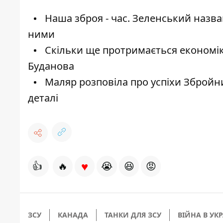
Наша зброя - час. Зеленський назвав
ними
Скільки ще протримається економіка
Буданова
Маляр розповіла про успіхи Збройн
деталі
♥
👍
🔥
😭
😆
😡
ЗСУ
КАНАДА
ТАНКИ ДЛЯ ЗСУ
ВІЙНА В УКР