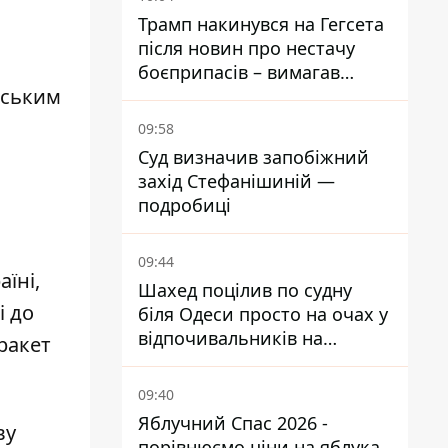
Трамп накинувся на Гегсета
після новин про нестачу
боєприпасів – вимагав
дським
пояснень
09:58
Суд визначив запобіжний
захід Стефанішиній —
подробиці
09:44
їні,
Шахед поцілив по судну
і до
біля Одеси просто на очах у
відпочивальників на
ракет
переповненому пляжі
09:40
Яблучний Спас 2026 -
ву
порівнюємо ціни на яблука