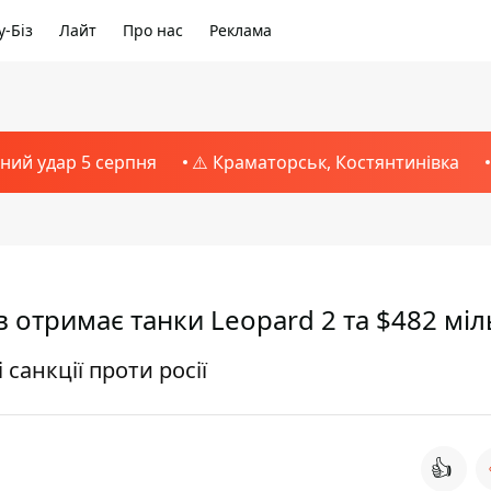
-Біз
Лайт
Про нас
Реклама
тний удар 5 серпня
⚠️ Краматорськ, Костянтинівка
їв отримає танки Leopard 2 та $482 мі
санкції проти росії
👍