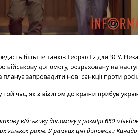
редасть більше танків Leopard 2 для ЗСУ. Не
о військову допомогу, розраховану на насту
да планує запровадити нові
санкції проти росії
 той час, як
з візитом до країни прибув укра
кову військову допомогу у розмірі 650 мільйо
 кількох років. У рамках цієї допомоги Канада