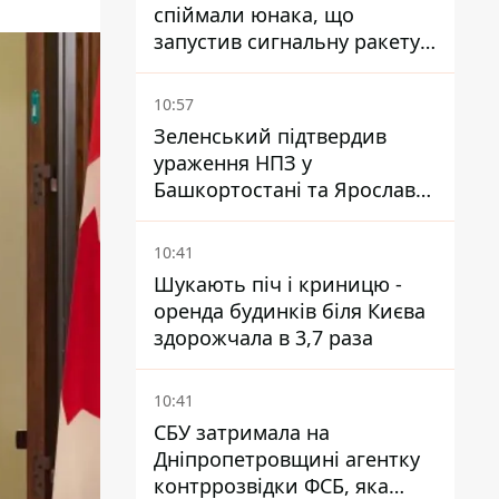
спіймали юнака, що
запустив сигнальну ракету,
аби потішити дівчат
10:57
Зеленський підтвердив
ураження НПЗ у
Башкортостані та Ярославлі
- відео
10:41
Шукають піч і криницю -
оренда будинків біля Києва
здорожчала в 3,7 раза
10:41
СБУ затримала на
Дніпропетровщині агентку
контррозвідки ФСБ, яка