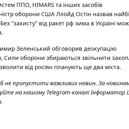
истем ППО, HIMARS та інших засобів
іністр оборони США Ллойд Остін назвав
найб
. Без "захисту" від ракет рф зима в Україні мо
.
одимир Зеленський
обговорив деокупацію
ми, Сили оборони збираються звільнити захо
зволити від росіян планують ще два міста
.
об не пропустити важливих новин. За новина
куйте на нашому Telegram-каналі
Інформатор L
т
.