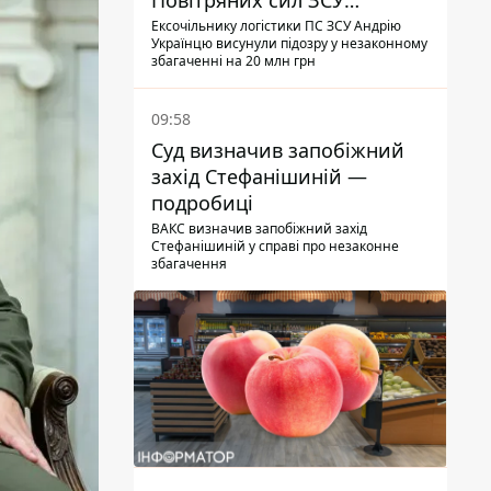
Повітряних сил ЗСУ
отримав нову підозру
Ексочільнику логістики ПС ЗСУ Андрію
Українцю висунули підозру у незаконному
збагаченні на 20 млн грн
09:58
Суд визначив запобіжний
захід Стефанішиній —
подробиці
ВАКС визначив запобіжний захід
Стефанішиній у справі про незаконне
збагачення