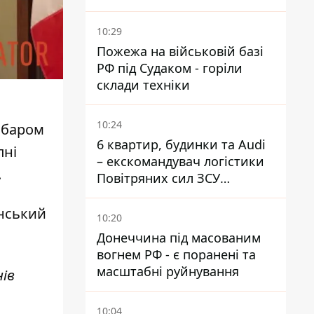
готувала теракти –
шпигувала за військовими
10:29
Пожежа на військовій базі
РФ під Судаком - горіли
склади техніки
10:24
забаром
6 квартир, будинки та Audi
пні
– екскомандувач логістики
.
Повітряних сил ЗСУ
отримав нову підозру
їнський
10:20
Донеччина під масованим
вогнем РФ - є поранені та
масштабні руйнування
нів
10:04