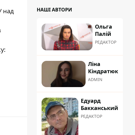
НАШІ АВТОРИ
У над
Ольга
з
Палій
РЕДАКТОР
у:
Ліна
Кіндратюк
ADMIN
Едуард
Бакканський
РЕДАКТОР