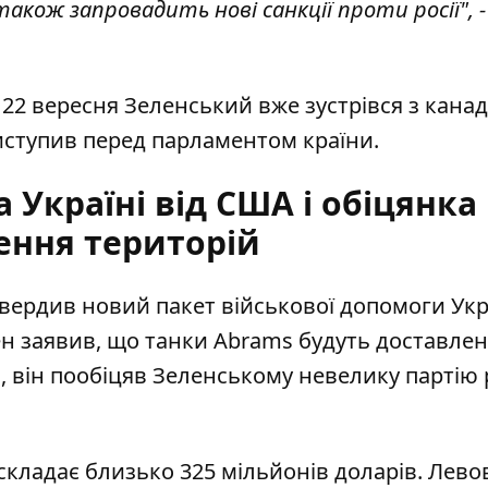
акож запровадить нові санкції проти росії", -
 22 вересня Зеленський вже зустрівся з
кана
виступив перед парламентом країни.
 Україні від США і обіцянка
ення територій
ердив новий пакет військової допомоги Укра
н заявив, що танки Abrams будуть доставлен
, він пообіцяв Зеленському
невелику партію 
кладає близько 325 мільйонів доларів. Лево