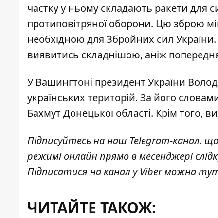
частку у ньому складають ракети для с
протиповітряної оборони. Цю зброю м
необхідною для Збройних сил України
виявитись складнішою, аніж попередня
У Вашингтоні президент України Вол
українських територій
. За його слова
Бахмут Донецької області. Крім того,
ви
Підписуйтесь на наш
Telegram-канал
, щ
режимі онлайн прямо в месенджері слід
Підписатися на канал у Viber можна
ту
ЧИТАЙТЕ ТАКОЖ: