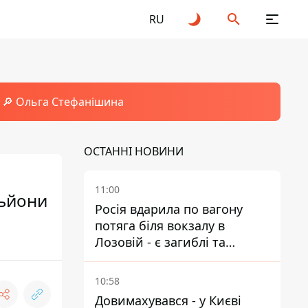
RU
🔎 Ольга Стефанішина
ОСТАННІ НОВИНИ
11:00
льйони
Росія вдарила по вагону
потяга біля вокзалу в
Лозовій - є загиблі та
поранені
10:58
Довимахувався - у Києві