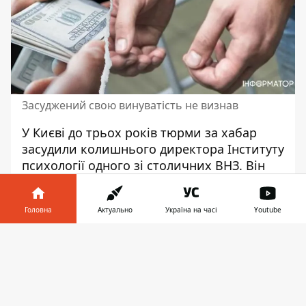
Засуджений свою винуватість не визнав
У Києві до трьох років тюрми
за хабар
засудили
колишнього директора Інституту
психології одного зі столичних ВНЗ. Він
отримав 5 тисяч доларів США за сприяння
у працевлаштуванні в навчальному
Головна
Актуально
Україна на часі
Youtube
закладі. Свою вину чоловік не визнає.
Інформатор у
Про це повідомила пресслужба Київської
Завантажити
телефоні
👉
міської прокуратури. Зазначається, що
отримання хабаря
довів прокурор в суді
.
"За принципової позиції прокурора