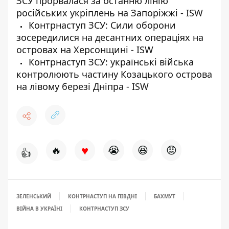
ЗСУ прорвалася за останню лінію
російських укріплень на Запоріжжі - ISW
Контрнаступ ЗСУ: Сили оборони
зосередилися на десантних операціях на
островах на Херсонщині - ISW
Контрнаступ ЗСУ: українські війська
контролюють частину Козацького острова
на лівому березі Дніпра - ISW
♥
🔥
😭
😆
😡
👍
ЗЕЛЕНСЬКИЙ
КОНТРНАСТУП НА ПІВДНІ
БАХМУТ
ВІЙНА В УКРАЇНІ
КОНТРНАСТУП ЗСУ