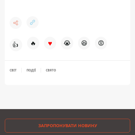
♥
🔥
😭
😆
😡
👍
СВІТ
ПОДІЇ
СВЯТО
ЗАПРОПОНУВАТИ НОВИНУ