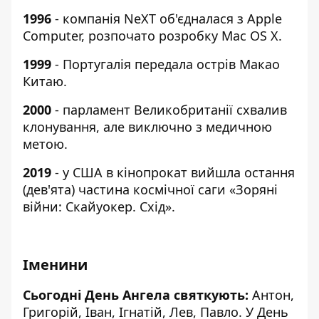
1996
- компанія NeXT об'єдналася з Apple
Computer, розпочато розробку Mac OS X.
1999
- Португалія передала острів Макао
Китаю.
2000
- парламент Великобританії схвалив
клонування, але виключно з медичною
метою.
2019
- у США в кінопрокат вийшла остання
(дев'ята) частина космічної саги «Зоряні
війни: Скайуокер. Схід».
Іменини
Сьогодні День Ангела святкують:
Антон,
Григорій, Іван, Ігнатій, Лев, Павло. У День