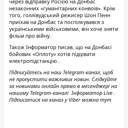
через відправку Росією на Донбас
незаконних
«гуманітарних конвоїв». Крім
того, голлівудський
режисер Шон Пенн
приїхав на Донбас та поспілкувався з
українськими військовими
, він хоче зняти
фільм про війну.
Також
Інформатор
писав, що на Донбасі
бойовик «Оплоту» хотів підірвати
електропідстанцію
.
Підписуйтесь на наш
Telegram-канал
, щоб
не пропустити важливих новин. Слідкуйте
за новинами онлайн прямо в месенджері на
нашому Telegram-каналі
Інформатор Live
.
Підписатися на канал у Viber можна
тут