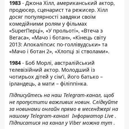
1983
- Джона Хілл, американський актор,
продюсер, сценарист та режисер. Хілл
досяг популярності завдяки своїм
комедійними ролям у фільмах
«SuperПерці», «У прольоті», «Втеча з
Вегаса», «Мачо і ботан», «Кінець світу
2013: Апокаліпсис по-голлівудськи» та
«Мачо і ботан 2», «Хлопці зі стволами».
1984
- Боб Морлі, австралійський
телевізійний актор. Молодший із
чотирьох дітей у сім'ї, його батько –
ірландець, а мати – філіппінка.
Підписуйтесь на наш
Telegram-канал
, щоб
не пропустити важливих новин. Слідкуйте
за новинами онлайн прямо в месенджері на
нашому Telegram-каналі
Інформатор Live
.
Підписатися на канал у Viber можна
тут
.