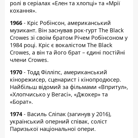
ролі в серіалах «Елен та хлопці» та «Мрії
кохання».
1966
- Кріс Робінсон, американський
музикант. Він заснував рок-гурт The Black
Crowes зі своїм братом Річем Робінсоном у
1984 році. Кріс є вокалістом The Black
Crowes, а він та його брат – єдині постійні
члени Crowes.
1970
- Тодд Філліпс, американський
кінорежисер, сценарист і кінопродюсер.
Найбільш відомий за фільмами «Впритул»,
«Хлопчисько у Вегасі», «Джокер» та
«Борат».
1974
- Василь Сліпак (загинув у 2016),
український оперний співак, соліст
Паризької національної опери.