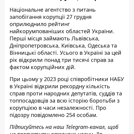
Національне агентство з питань
запобігання корупції 27 грудня
оприлюднило рейтинг
найкорумпованіших областей України.
Перші місця займають Львівська,
Дніпропетровська, Київська, Одеська та
Вінницькі області. Усього в Україні за цей
рік відкрили понад
три тисячі справ за
фактом корупційних дій
.
При цьому у 2023 році співробітники НАБУ
в Україні відкрили рекордну кількість
справ проти народних депутатів, суддів та
топпосадовців за всю історію боротьби з
корупцією в часи незалежності. Про
підозру
повідомлено 254 особам
.
Підписуйтесь на наш
Telegram-канал
, щоб
не пропустити важливих новин. За