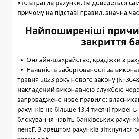
хто втратив рахунки. Їм доведеться са
причому на підставі правил, значна ча
Найпоширеніші причи
закриття ба
Онлайн-шахрайство, крадіжки з рахун
Наявність заборгованості за викон
травня 2023 року нового закону (№ 3048
накладений виконавчою службою через 
запроваджено нове правило: власника
рахунків не більше 13,4 тисячі гривень
блокування навіть банківських рахункі
пенсії. З арештом рахунків зіткнулися