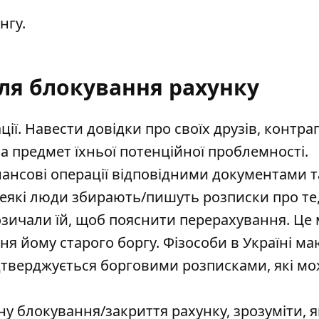
нгу.
ля блокування рахунку
ії. Навести довідки про своїх друзів, контраг
 предмет їхньої потенційної проблемності.
ансові операції відповідними документами т
деякі люди збирають/пишуть розписки про те
озичали їй, щоб пояснити перерахування. Це
я йому старого боргу. Фізособи в Україні м
дтверджується борговими розписками, які мо
ну блокування/закриття рахунку, зрозуміти, я