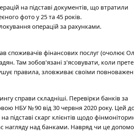
ерацій на підставі документів, що втратили
єного фото у 25 та 45 років.
блокування операцій за рахунками.
прав споживачів фінансових послуг (очолює О
дян. Там зобов'язані з'ясовувати, коли прете
орушує правила, зловживає своїми повноваже
нгу справи складніші. Перевірки банків за
ою НБУ № 90 від 30 червня 2020 року. Цей д
на підставі скарг клієнтів щодо фінмоніторин
с нагляду над банками. Навряд чи це допомо