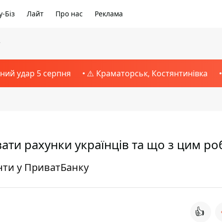
-Біз
Лайт
Про нас
Реклама
3
тний удар 5 серпня
⚠️ Краматорськ, Костянтинівка
ати рахунки українців та що з цим ро
нти у ПриватБанку
👍