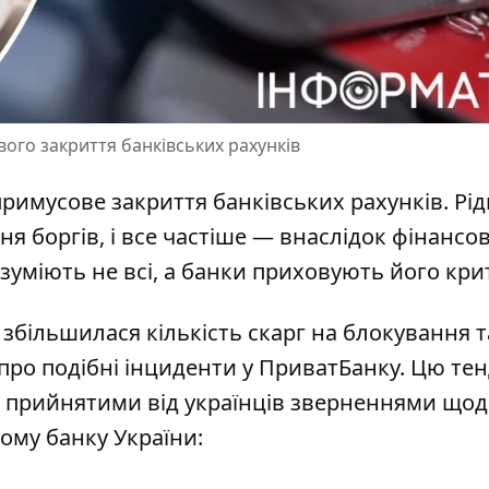
го закриття банківських рахунків
примусове закриття банківських рахунків
. Рі
я боргів, і все частіше — внаслідок фінансо
уміють не всі, а банки приховують його крит
ів збільшилася кількість скарг на блокування т
про подібні інциденти у ПриватБанку. Цю те
а прийнятими від українців зверненнями що
ому банку України: