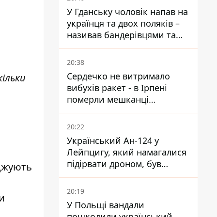
У Гданську чоловік напав на
українця та двох поляків –
називав бандерівцями та
поводився агресивно
20:38
Сердечко не витримало
кільки
вибухів ракет - в Ірпені
померли мешканці
притулку для собак з
інвалідністю
20:22
Український Ан-124 у
Лейпцигу, який намагалися
підірвати дроном, був
джують
завантажений
боєприпасами
20:19
и
У Польщі вандали
пошкодили український