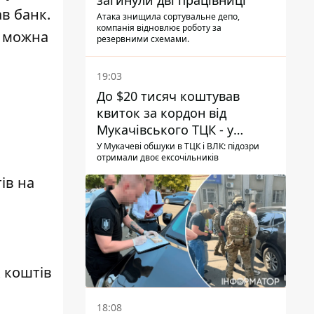
загинули дві працівниці
ав банк.
Атака знищила сортувальне депо,
компанія відновлює роботу за
и можна
резервними схемами.
19:03
До $20 тисяч коштував
квиток за кордон від
Мукачівського ТЦК - у
гучній справі перші підозри
У Мукачеві обшуки в ТЦК і ВЛК: підозри
отримали двоє ексочільників
отримали двоє колишніх
керівників
ів на
 коштів
18:08