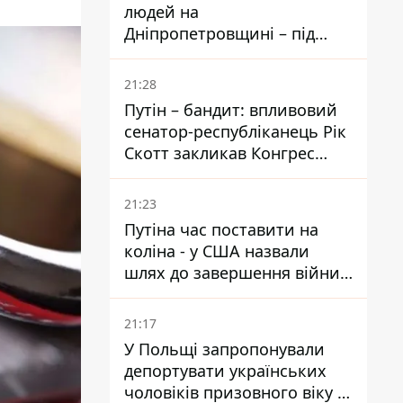
людей на
Дніпропетровщині – під
ударами опинилися п'ять
районів області
21:28
Путін – бандит: впливовий
сенатор-республіканець Рік
Скотт закликав Конгрес
притягнути РФ до
відповідальності за війну в
21:23
Україні
Путіна час поставити на
коліна - у США назвали
шлях до завершення війни -
National Security Journal
21:17
У Польщі запропонували
депортувати українських
чоловіків призовного віку -