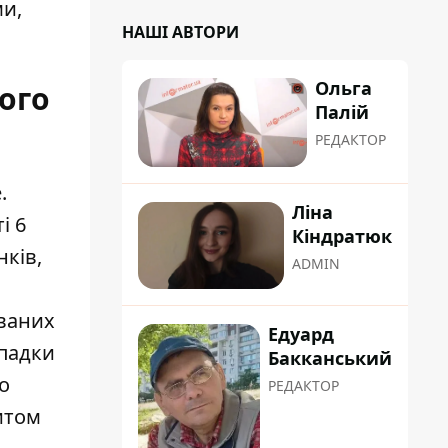
ми,
НАШІ АВТОРИ
Ольга
ого
Палій
РЕДАКТОР
.
Ліна
і 6
Кіндратюк
нків,
ADMIN
ованих
Едуард
ипадки
Бакканський
о
РЕДАКТОР
итом