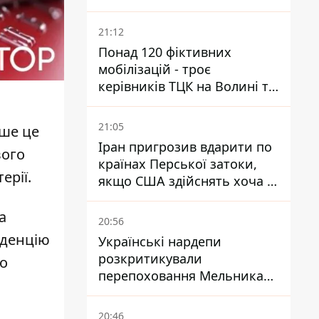
кого це може торкнутися
21:12
Понад 120 фіктивних
мобілізацій - троє
керівників ТЦК на Волині та
Буковині отримали підозри
за фейкові звіти
21:05
дше це
Іран пригрозив вдарити по
вого
країнах Перської затоки,
ерії.
якщо США здійснять хоча б
одну атаку - Reuters
а
20:56
нденцію
Українські нардепи
розкритикували
до
перепоховання Мельника
через ризик дипломатичної
ізоляції
20:46