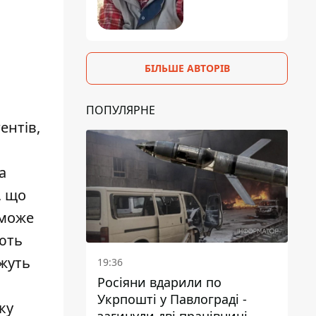
БІЛЬШЕ АВТОРІВ
ПОПУЛЯРНЕ
ентів,
а
, що
 може
ають
жуть
19:36
Росіяни вдарили по
Укрпошті у Павлограді -
ку