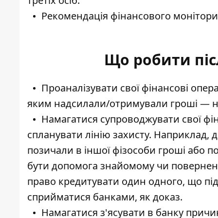
третіх осіб.
Рекомендація фінансового монітори
Що робити піс
Проаналізувати свої фінансові операц
яким надсилали/отримували гроші — на
Намагатися супроводжувати свої фін
спланувати лінію захисту. Наприклад, 
позичали в іншої фізособи гроші або п
бути допомога знайомому чи поверненн
право кредитувати один одного, що пі
сприйматися банками, як доказ.
Намагатися з'ясувати в банку причи