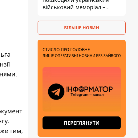
військовий меморіал –
посольство відреагувало
БІЛЬШЕ НОВИН
СТИСЛО ПРО ГОЛОВНЕ
льга
ЛИШЕ ОПЕРАТИВНІ НОВИНИ БЕЗ ЗАЙВОГО
нзії
ннями,
окумент
гу.
ПЕРЕГЛЯНУТИ
же тим,