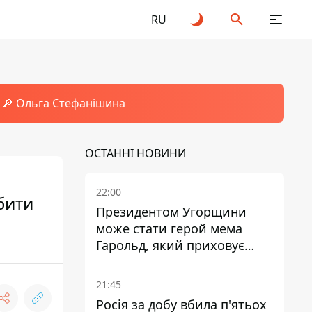
RU
🔎 Ольга Стефанішина
ОСТАННІ НОВИНИ
22:00
бити
Президентом Угорщини
може стати герой мема
Гарольд, який приховує
біль – він очолив народне
голосування
21:45
Росія за добу вбила п'ятьох