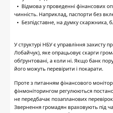
Відмова у проведенні фінансових оп
чинність. Наприклад, паспорти без вкле
Безпідставне, на думку скаржника, 
У структурі НБУ є управління захисту 
Лобайчук), яке опрацьовує скарги грома
обґрунтовані, а коли ні. Якщо банк п
його можуть перевірити і покарати.
Проте з питанням фінансового монітори
фінмоніторингом регулюються постанов
не передбачає позапланових перевірок 
Звернення громадян враховують під ча