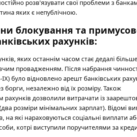
мостійно розв'язувати свої проблеми з банка
стина яких є непублічною.
ни блокування та примусов
нківських рахунків:
ків, яких останнім часом стає дедалі більше
авчим провадженням. Після набрання чинност
-IX) було відновлено арешт банківських раху
борги, незалежно від їх розміру. Також
м рахунків дозволили витрачати із заарешт
 (два розміри мінімальних зарплат). Відомі в
в, на які нараховуються соціальні виплати аб
 особи, котрі виступили поручителями за кред