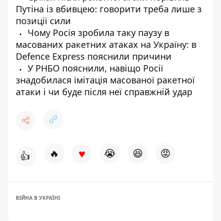
Путіна із вбивцею: говорити треба лише з
позиції сили
Чому Росія зробила таку паузу в
масованих ракетних атаках на Україну: в
Defence Express пояснили причини
У РНБО пояснили, навіщо Росії
знадобилася імітація масованої ракетної
атаки і чи буде після неї справжній удар
♥
🔥
😭
😆
😡
👍
ВІЙНА В УКРАЇНІ