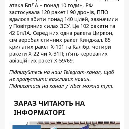
атака БпЛА – понад 10 годин. РФ
застосувала
120 ракет і 90 дронів
, ППО
вдалося збити понад 140 цілей, зазначили
у Повітряних силах ЗСУ. Це 102 ракети та
42 БпЛА. Серед них одна ракета Циркон,
сім аеробалістичних ракет Кинджал, 85
крилатих ракет Х-101 та Калібр, чотири
ракети Х-22 чи Х-31П; п'ять керованих
авіаційних ракет Х-59/69.
Підписуйтесь на наш
Telegram-канал
, щоб
не пропустити важливих новин.
Підписатися на канал у Viber можна
тут
.
ЗАРАЗ ЧИТАЮТЬ НА
ІНФОРМАТОРІ