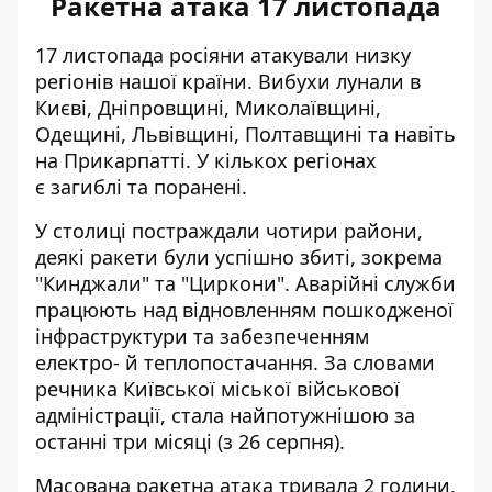
Ракетна атака 17 листопада
17 листопада росіяни
атакували низку
регіонів нашої країни
. Вибухи лунали в
Києві, Дніпровщині, Миколаївщині,
Одещині, Львівщині, Полтавщині та навіть
на Прикарпатті. У кількох регіонах
є
загиблі та поранені
.
У столиці постраждали чотири райони,
деякі ракети були успішно збиті, зокрема
"Кинджали" та "Циркони". Аварійні служби
працюють над відновленням пошкодженої
інфраструктури та забезпеченням
електро- й теплопостачання. За словами
речника Київської міської військової
адміністрації,
стала найпотужнішою за
останні три місяці
(з 26 серпня).
Масована ракетна атака
тривала 2 години,