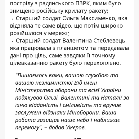
пострілу з радянського ПЗРК, яким було
знищено російську крилату ракету;
Старший солдат Ольга Максименко, яка
відзняла те саме відео, що потім широко
розійшлося у мережі;
Старший солдат Валентина Стеблевець,
яка працювала з планшетом та передавала
дані про ціль, саме завдяки її точному
цілевказанню ракету було перехоплено.
"Пишаємось вами, вашою службою та
вашою незламністю! Від імені
Міністерства оборони та всієї України
подякував Ользі, Валентині та Наталії за
їхню відданість і сміливість та вручив
заслужені відзнаки Міноборони. Ваша
робота захищає наше небо і наближає
перемогу", – додав Умєров.