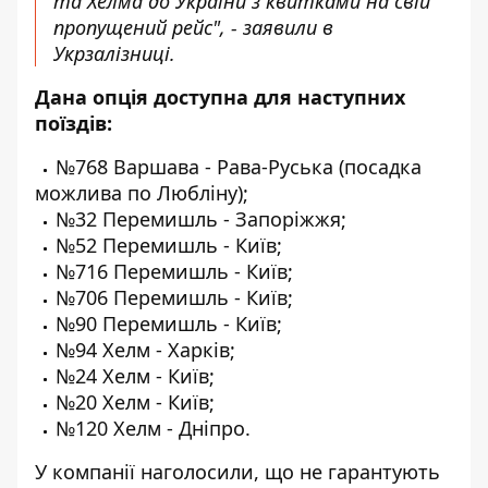
та Хелма до України з квитками на свій
пропущений рейс", - заявили в
Укрзалізниці.
Дана опція доступна для наступних
поїздів:
№768 Варшава - Рава-Руська (посадка
можлива по Любліну);
№32 Перемишль - Запоріжжя;
№52 Перемишль - Київ;
№716 Перемишль - Київ;
№706 Перемишль - Київ;
№90 Перемишль - Київ;
№94 Хелм - Харків;
№24 Хелм - Київ;
№20 Хелм - Київ;
№120 Хелм - Дніпро.
У компанії наголосили, що не гарантують