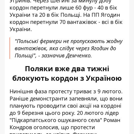
Угринів. Через Шегині за минулу добу
кордон перетнули лише 60 фур - 40 в бік
України та 20 в бік Польщі. На ПП Ягодин
кордон перетнули 70 вантажівок - всі в бік
України.
"Польські фермери не пропускають жодну
вантажівок, яка слідує через Ягодин до
Польщі", - зазначив Демченко.
Поляки вже два тижні
блокують кордон з Україною
Нинішня фаза протесту
триває з 9 лютого
.
Раніше демонстранти запевняли, що вони
планують проводити свої акції на кордоні
до 9 березня цього року. 20 лютого лідер
"Підкарпатського ошуканого села" Роман
Кондров оголосив, що
протести