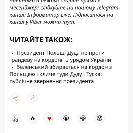
новинами в режимі онлайн прямо в
месенджері слідкуйте на нашому Telegram-
каналі
Інформатор Live
. Підписатися на
канал у Viber можна
тут
.
ЧИТАЙТЕ ТАКОЖ:
Президент Польщі Дуда не проти
"рандеву на кордоні" з урядом України
Зеленський збирається на кордон з
Польщею і кличе туди Дуду і Туска:
публічне звернення президента
♥
🔥
😭
😆
😡
👍