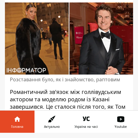
Розставання було, як і знайомство, раптовим
Романтичний зв'язок між голлівудським
актором та моделлю родом із Казані
завершився
. Це сталося після того, як Том
представив Ельсіну своїм дорослим
прийомним дітям, а вона познайомила
Головна
Актуально
Україна на часі
Youtube
його зі своїми двома дітьми, сином та
дочкою, яких народила у шлюбі з