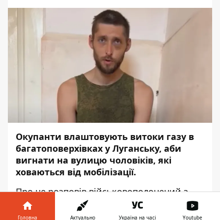
Окупанти влаштовують витоки газу в
багатоповерхівках у Луганську, аби
вигнати на вулицю чоловіків, які
ховаються від мобілізації.
Про це розповів військовополонений з
Луганська, якого примусово мобілізували
у квітні цього року, передає
Інформатор
з
Головна
Актуально
Україна на часі
Youtube