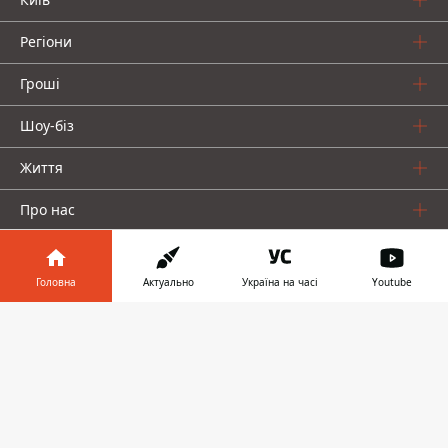
Регіони
Гроші
Шоу-біз
Життя
Про нас
Головна
Актуально
Україна на часі
Youtube
Інформатор у
Завантажити
телефоні
👉
Інформатор проекти
Столиця
Ваші фінанси
Авто
Geek
© 2016-2026 Informator