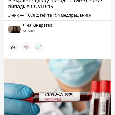
В Україні за добу понад 12 тисяч нових
випадків COVID-19
З них — 1 078 дітей та 194 медпрацівники
Ліна Кіндратюк
ADMIN
👍