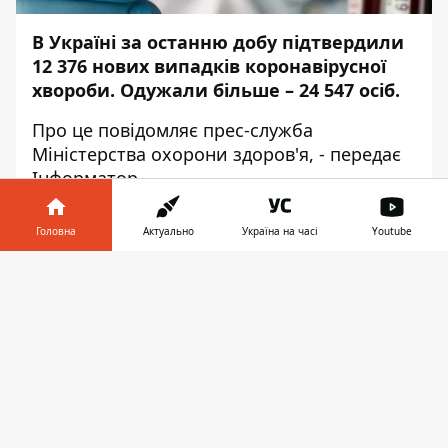
В Україні за останню добу підтвердили
12 376 нових випадків коронавірусної
хвороби. Одужали більше – 24 547 осіб.
Про це повідомляє
прес-служба
Міністерства охорони здоров'я, - передає
Інформатор
.
До лікарень доставили 2 449 осіб з
Головна
Актуально
Україна на часі
Youtube
вираженими симптомами коронавірусу.
Від ускладнень хвороби померло 465
Інформатор у
Завантажити
пацієнтів.
Протестували
методом ПЛР –
телефоні
👉
39 023 осіб, методом ІФА – 9 561 особу,
експрес-тестами – 31 058 осіб.
Найбільше нових заражень у Києві (1 198),
Одеській (1 232), Львівській (745),
Житомирській (640) та Донецькій (574)