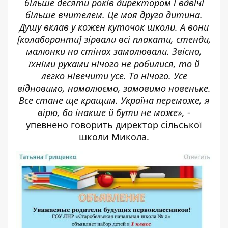
більше десяти років директором і вдвічі
більше вчителем. Це моя друга дитина.
Душу вклав у кожен куточок школи. А вони
[
колаборанти
]
зірвали всі плакати, стенди,
малюнки на стінах замалювали. Звісно,
їхніми руками нічого не робилися, то й
легко нівечити усе. Та нічого. Усе
відновимо, намалюємо, замовимо новеньке.
Все стане ще кращим. Україна переможе, я
вірю, бо інакше й бути не може»,
-
упевнено говорить директор сільської
школи Микола.