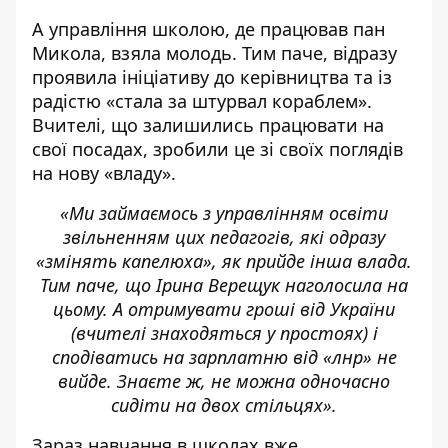
А управління школою, де працював пан
Микола, взяла молодь. Тим паче, відразу
проявила ініціативу до керівництва та із
радістю «стала за штурвал кораблем».
Вчителі, що залишились працювати на
свої посадах, зробили це зі своїх поглядів
на нову «владу».
«Ми займаємось з управлінням освіти
звільненням цих педагогів, які одразу
«змінять капелюха», як прийде інша влада.
Тим паче, що Ірина Верещук наголосила на
цьому. А отримувати гроші від України
(вчителі знаходяться у простоях) і
сподіватись на зарплатню від «лнр» не
вийде. Знаєте ж, не можна одночасно
сидіти на двох стільцях».
Зараз навчання в школах вже