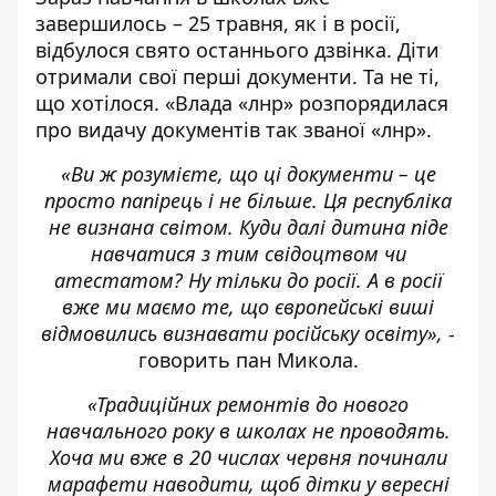
завершилось – 25 травня, як і в росії,
відбулося свято останнього дзвінка. Діти
отримали свої перші документи. Та не ті,
що хотілося. «Влада «лнр» розпорядилася
про видачу документів так званої «лнр».
«Ви ж розумієте, що ці документи – це
просто папірець і не більше. Ця республіка
не визнана світом. Куди далі дитина піде
навчатися з тим свідоцтвом чи
атестатом? Ну тільки до росії. А в росії
вже ми маємо те, що європейські виші
відмовились визнавати російську освіту», -
говорить пан Микола.
«Традиційних ремонтів до нового
навчального року в школах не проводять.
Хоча ми вже в 20 числах червня починали
марафети наводити, щоб дітки у вересні