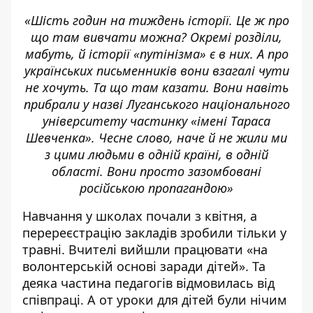
«Шість годин на тиждень історії. Це ж про
що там вивчати можна? Окремі розділи,
мабуть, й історії «путінізма» є в них. А про
українських письменників вони взагалі чути
не хочуть. Та що там казати. Вони навіть
прибрали у назві Луганського національного
університету частинку «імені Тараса
Шевченка». Чесне слово, наче й не жили ми
з цими людьми в одній країні, в одній
області. Вони просто зазомбовані
російською пропагандою»
Навчання у школах почали з квітня, а
перереєстрацію закладів зробили тільки у
травні. Вчителі вийшли працювати «на
волонтерській основі заради дітей». Та
деяка частина педагогів відмовилась від
співпраці. А от уроки для дітей були нічим