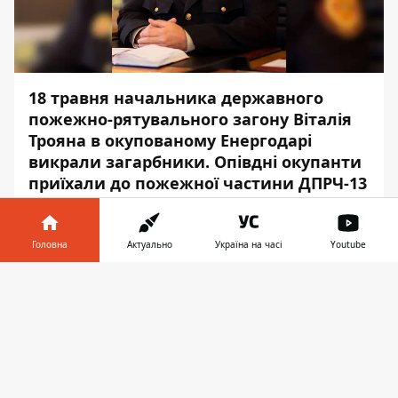
18 травня начальника державного
пожежно-рятувального загону Віталія
Трояна в окупованому Енергодарі
викрали загарбники. Опівдні окупанти
приїхали до пожежної частини ДПРЧ-13
та провели обшук у кабінеті Віталія
Трояна. Після чого кабінет опечатали, а
самого Віталія вивезли у невідомому
Головна
Актуально
Україна на часі
Youtube
напрямку.
Інформатор у
Завантажити
телефоні
👉
20 травня на підтримку свого керівника
енергодарські рятувальники зібрали
мітинг, який розганяли рашисти із
застосуванням сили, - повідомляє
Інформатор
.