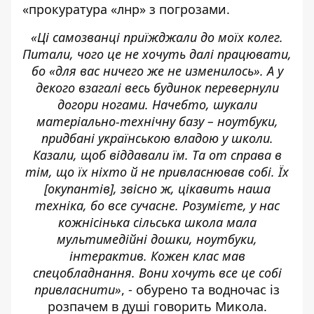
«прокуратура «лнр» з погрозами.
«Ці самозванці приїжджали до моїх колег.
Питали, чого це не хочуть далі працювати,
бо «
для вас ничего же не изменилось».
А у
декого взагалі весь будинок перевернули
догори ногами. Начебто, шукали
матеріально-технічну базу – ноутбуки,
придбані українською владою у школи.
Казали, щоб віддавали їм. Та от справа в
тім, що їх ніхто й не привласнював собі. Їх
[
окупантів
]
, звісно ж, цікавить наша
техніка, бо все сучасне. Розумієте, у нас
кожнісінька сільська школа мала
мультимедійні дошки, ноутбуки,
інтерактив. Кожен клас мав
спецобладнання. Вони хочуть все це собі
привласнити»
, - обурено та водночас із
розпачем в душі говорить Микола.