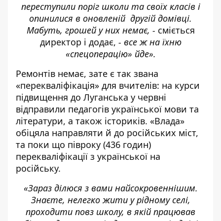
переступили поріг школи та своїх класів і
опинилися в оновленій другій домівці.
Мабуть, грошей у них немає, -
сміється
директор і додає,
- все ж на їхню
«спецоперацію» йде».
Ремонтів немає, зате є так звана
«перекваліфікація» для вчителів: на курси
підвищення до Луганська у червні
відправили педагогів української мови та
літератури, а також істориків. «Влада»
обіцяла направляти й до російських міст,
та поки що півроку (436 годин)
перекваліфікації з української на
російську.
«Зараз ділюся з вами найсокровеннішим.
Знаєте, нелегко жити у рідному селі,
проходити повз школу, в якій працював