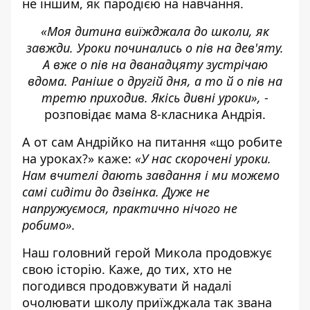
не іншим, як пародією на навчання.
«Моя дитина виїжджала до школи, як
завжди. Уроки починались о пів на дев'яту.
А вже о пів на дванадцяту зустрічаю
вдома. Раніше о другій дня, а то й о пів на
третю приходив. Якісь дивні уроки»,
-
розповідає мама 8-класника Андрія.
А от сам Андрійко на питання «що робите
на уроках?» каже:
«У нас скорочені уроки.
Нам вчителі дають завдання і ми можемо
самі сидіти до дзвінка. Дуже не
напружуємося, практично нічого не
робимо».
Наш головний герой Микола продовжує
свою історію. Каже, до тих, хто не
погодився продовжувати й надалі
очолювати школу приїжджала так звана