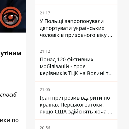
National Security Journal
21:17
У Польщі запропонували
депортувати українських
чоловіків призовного віку -
кого це може торкнутися
21:12
путіним
Понад 120 фіктивних
мобілізацій - троє
керівників ТЦК на Волині та
Буковині отримали підозри
за фейкові звіти
21:05
спосіб
Іран пригрозив вдарити по
країнах Перської затоки,
якщо США здійснять хоча б
одну атаку - Reuters
ники по
20:56