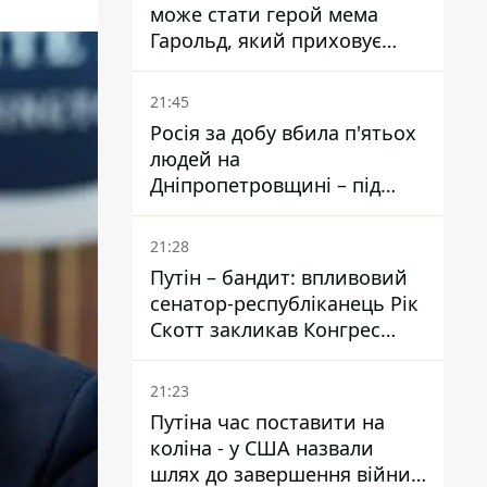
може стати герой мема
Гарольд, який приховує
біль – він очолив народне
голосування
21:45
Росія за добу вбила п'ятьох
людей на
Дніпропетровщині – під
ударами опинилися п'ять
районів області
21:28
Путін – бандит: впливовий
сенатор-республіканець Рік
Скотт закликав Конгрес
притягнути РФ до
відповідальності за війну в
21:23
Україні
Путіна час поставити на
коліна - у США назвали
шлях до завершення війни -