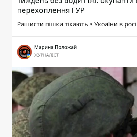
Тиждень без води і їжі: окупанти
перехоплення ГУР
Рашисти пішки тікають з Укоаїни в рос
Марина Положай
ЖУРНАЛІСТ