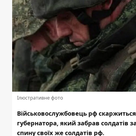
Ілюстративне фото
Військовослужбовець рф скаржиться 
губернатора, який забрав солдатів за
спину своїх же солдатів рф.