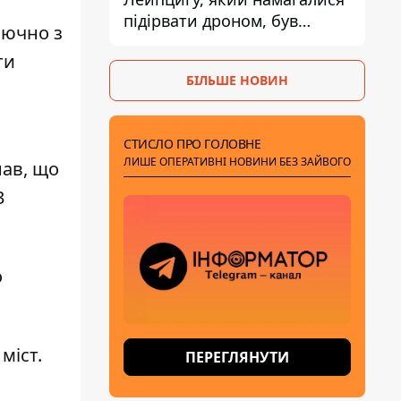
підірвати дроном, був
лючно з
завантажений
ти
боєприпасами
БІЛЬШЕ НОВИН
СТИСЛО ПРО ГОЛОВНЕ
ЛИШЕ ОПЕРАТИВНІ НОВИНИ БЕЗ ЗАЙВОГО
нав, що
3
о
міст.
ПЕРЕГЛЯНУТИ