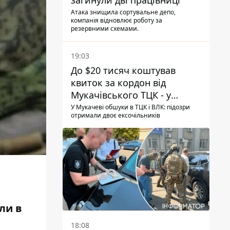
загинули дві працівниці
Атака знищила сортувальне депо,
компанія відновлює роботу за
резервними схемами.
19:03
До $20 тисяч коштував
квиток за кордон від
Мукачівського ТЦК - у
гучній справі перші підозри
У Мукачеві обшуки в ТЦК і ВЛК: підозри
отримали двоє ексочільників
отримали двоє колишніх
керівників
іли в
18:08