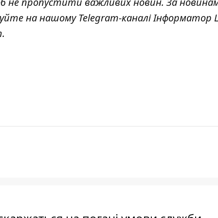
об не пропустити важливих новин. За новина
куйте на нашому Telegram-каналі
Інформатор L
т
.