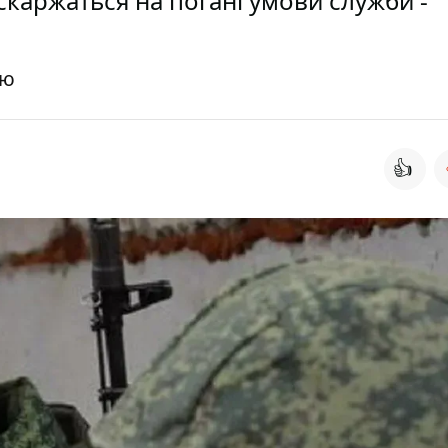
 скаржаться на погані умови служби -
ію
👍