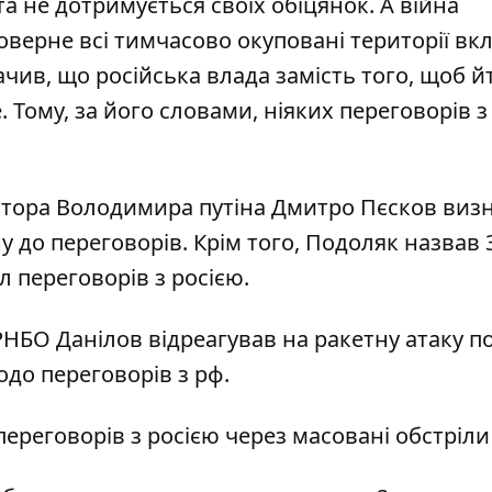
та не дотримується своїх обіцянок. А війна
оверне всі тимчасово окуповані території вк
ив, що російська влада замість того, щоб й
ому, за його словами, ніяких переговорів з
атора Володимира путіна Дмитро Пєсков виз
у до переговорів
. Крім того, Подоляк
назвав 
іл переговорів з росією.
НБО Данілов відреагував на ракетну атаку п
одо переговорів з рф
.
 переговорів з росією
через масовані обстріли 