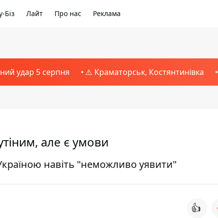
-Біз
Лайт
Про нас
Реклама
тний удар 5 серпня
⚠️ Краматорськ, Костянтинівка
тіним, але є умови
 Україною навіть "неможливо уявити"
👍