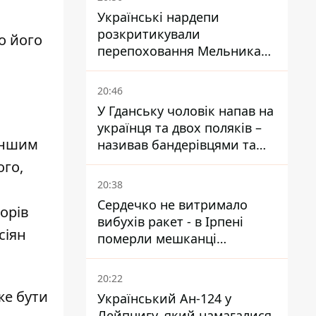
Українські нардепи
розкритикували
о його
перепоховання Мельника
через ризик дипломатичної
ізоляції
20:46
У Гданську чоловік напав на
українця та двох поляків –
іншим
називав бандерівцями та
поводився агресивно
ого,
20:38
Сердечко не витримало
орів
вибухів ракет - в Ірпені
сіян
померли мешканці
притулку для собак з
інвалідністю
20:22
е бути
Український Ан-124 у
Лейпцигу, який намагалися