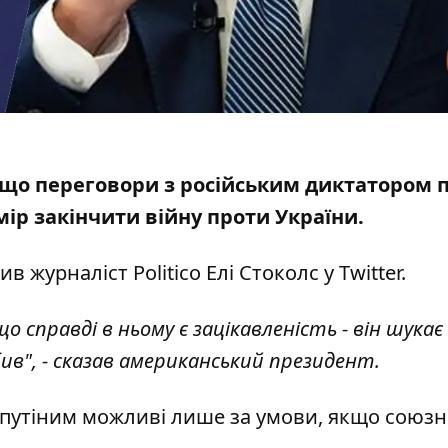
 що
переговори з російським диктатором 
мір закінчити війну проти України.
в журналіст Politico Елі Стоколс у
Twitter
.
 справді в ньому є зацікавленість - він шукає 
бив", - сказав американський президент.
з путіним можливі лише за умови, якщо союз