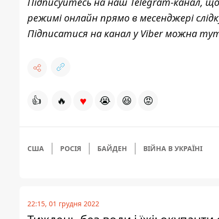
Підписуйтесь на наш
Telegram-канал
, щ
режимі онлайн прямо в месенджері слід
Підписатися на канал у Viber можна
ту
♥
👍
🔥
😭
😆
😡
США
РОСІЯ
БАЙДЕН
ВІЙНА В УКРАЇНІ
22:15, 01 грудня 2022