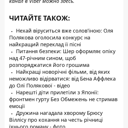
канал в Viber можно
здесь
.
ЧИТАЙТЕ ТАКОЖ:
Нехай віруситься вже солов'їною: Оля
Полякова оголосила конкурс на
найкращий переклад її пісні
Питання безпеки: Шер оформляє опіку
над 47-річним сином, щоб
розпоряджатися його грошима
Найкращі новорічні фільми, від яких
неможливо відірватися: від Бена Аффлека
до Олі Полякової - відео
Нарешті діти прилетіли з Японії:
фронтмен гурту Без Обмежень не стримав
емоції
Дружина нагадала хворому Брюсу
Віллісу про кохання на честь річниці
їхнього роману - фото