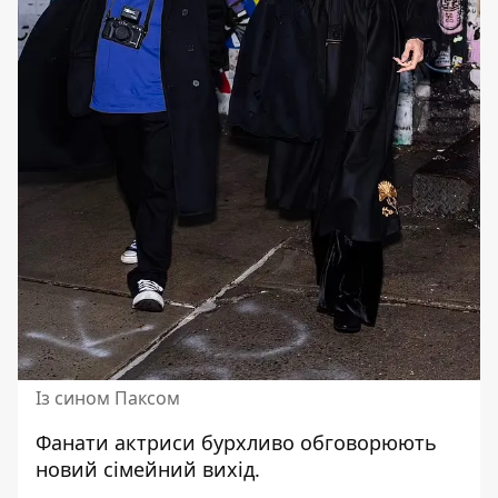
Із сином Паксом
Фанати актриси бурхливо обговорюють
новий сімейний вихід.