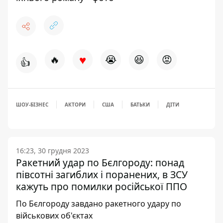
♥
🔥
😭
😆
😡
👍
ШОУ-БІЗНЕС
АКТОРИ
США
БАТЬКИ
ДІТИ
16:23, 30 грудня 2023
Ракетний удар по Бєлгороду: понад
півсотні загиблих і поранених, в ЗСУ
кажуть про помилки російської ППО
По Бєлгороду завдано ракетного удару по
військових об'єктах