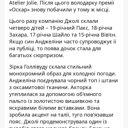
Atelier Jolie. Після цього володарку премії
«Оскар» знову побачили у тому ж місці.
Цього разу компанію Джолі склали
четверо дітей – 19-річний Пакс, 18-річна
Захара, 17-річна Шайло та 15-річна Вів'єн.
Якщо син Анджеліни
часто супроводжує її
на публіці
, то поява дочок
стала для
багатьох сюрпризом
.
Зірка Голлівуду склала стильний
монохромний образ для холодної погоди.
Анджеліна
поєднувала чорний топ і штани
з оксамитової тканини. Акторка
утеплилася за допомогою об'ємного
пальто із золотистою вишивкою та
яскравими білими вставками. Вона
зробила акцент на талії, туго пов'язавши
пояс. Джолі продемонструвала один із