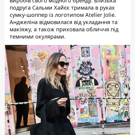
виробів свого модного бренду. Близька
подруга Сальми Хайєк тримала в руках
сумку-шоппер із логотипом
Atelier Jolie
.
Анджеліна відмовилася від укладання та
макіяжу, а також приховала обличчя під
темними окулярами.