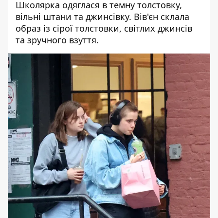
Школярка одяглася в темну толстовку,
вільні штани та джинсівку. Вів'єн склала
образ із сірої толстовки, світлих джинсів
та зручного взуття.