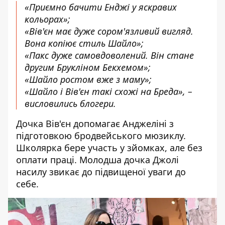
«Приємно бачити Енджі у яскравих
кольорах»;
«Вів'єн має дуже сором'язливий вигляд.
Вона копіює стиль Шайло»;
«Пакс дуже самовдоволений. Він стане
другим Брукліном Бекхемом»;
«Шайло ростом вже з маму»;
«Шайло і Вів'єн такі схожі на Бреда», –
висловились блогери.
Дочка Вів'єн допомагає Анджеліні з
підготовкою бродвейського мюзиклу.
Школярка бере участь у зйомках, але без
оплати праці. Молодша дочка Джолі
насилу звикає до підвищеної уваги до
себе.