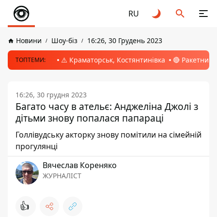
RU
Новини
Шоу-біз
16:26, 30 Грудень 2023
⚠️ Краматорськ, Костянтинівка
🔴 Ракетний 
ТОПТЕМИ:
16:26, 30 грудня 2023
Багато часу в ательє: Анджеліна Джолі з
дітьми знову попалася папараці
Голлівудську акторку знову помітили на сімейній
прогулянці
Вячеслав Кореняко
ЖУРНАЛІСТ
👍