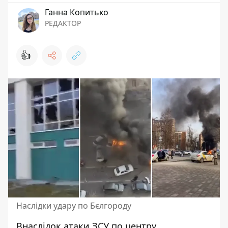
Ганна Копитько
РЕДАКТОР
👍
Наслідки удару по Бєлгороду
Внаслідок
атаки ЗСУ по центру