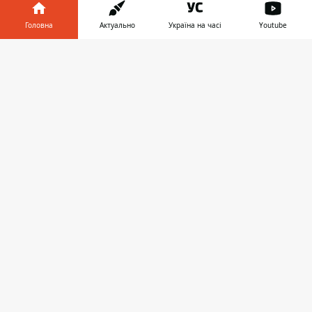
Головна
Актуально
Україна на часі
Youtube
Інформатор у
Завантажити
ВІЙНА
телефоні
👉
18:47
США ТА УКРАЇНА МОДЕРНІЗУЮТЬ
С-300 ЧЕРЕЗ ДЕФІЦИТ РАКЕТ ДЛЯ
PATRIOT - ЗМІ