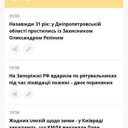
20:00
Назавжди 31 рік: у Дніпропетровській
області простились із Захисником
Олександром Рєпіним
19:58
На Запоріжжі РФ вдарила по рятувальниках
під час ліквідації пожежі – двоє поранених
19:56
Жодних ілюзій щодо зими - у Київраді
закидають, що КМДА виконала План