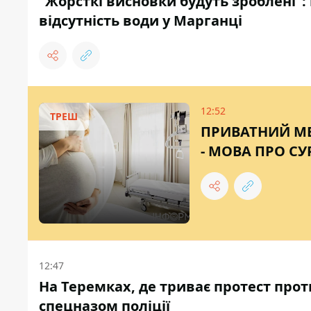
"Жорсткі висновки будуть зроблені":
відсутність води у Марганці
12:52
ТРЕШ
ПРИВАТНИЙ МЕ
- МОВА ПРО С
12:47
На Теремках, де триває протест прот
спецназом поліції