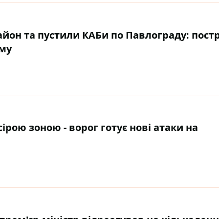
айон та пустили КАБи по Павлограду: пос
иму
ірою зоною - ворог готує нові атаки на