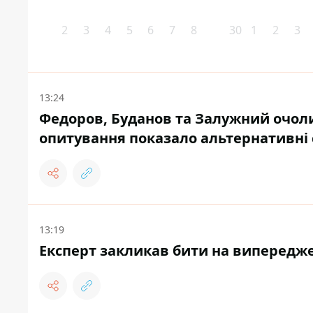
2
3
4
5
6
7
8
30
1
2
3
13:24
Федоров, Буданов та Залужний очолил
опитування показало альтернативні 
13:19
Експерт закликав бити на випереджен