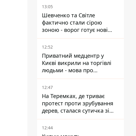
13:05
Шевченко та Світле
фактично стали сірою
зоною - ворог готує нові
атаки на Добропільському
напрямку
12:52
Приватний медцентр у
Києві викрили на торгівлі
людьми - мова про
сурогатне материнство
12:47
На Теремках, де триває
протест проти зрубування
дерев, сталася сутичка зі
спецназом поліції
12:44