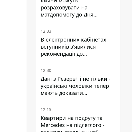
Кияни можуть
розраховувати на
матдопомогу до Дня
незалежності - кому її
дадуть
12:33
В електронних кабінетах
вступників з'явилися
рекомендації до
зарахування на бакалаврат і
в магістратуру - що треба
12:30
встигнути до 11 серпня
Дані з Резерв+ і не тільки -
українські чоловіки тепер
мають доказати
непридатність до служби,
щоб отримати тимчасовий
12:15
захист ЄС
Квартири на подругу та
Mercedes на підлеглого -