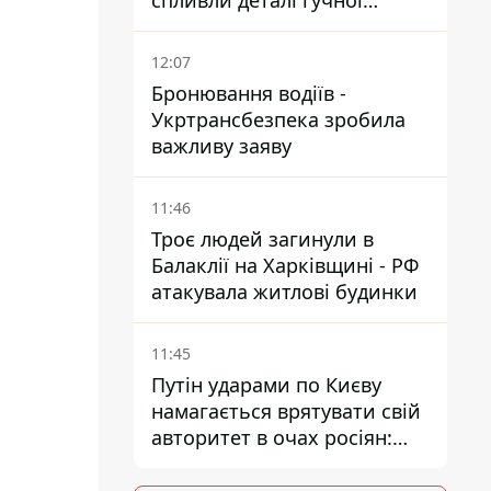
спливли деталі гучної
справи НАБУ проти
Стефанішиної
12:07
Бронювання водіїв -
Укртрансбезпека зробила
важливу заяву
11:46
Троє людей загинули в
Балаклії на Харківщині - РФ
атакувала житлові будинки
11:45
Путін ударами по Києву
намагається врятувати свій
авторитет в очах росіян:
диктатор перебуває під
тиском - Sky News