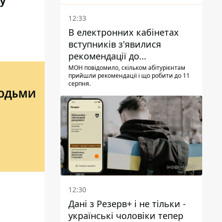
ну
12:33
В електронних кабінетах
вступників з'явилися
рекомендації до
зарахування на бакалаврат і
МОН повідомило, скільком абітурієнтам
прийшли рекомендації і що робити до 11
в магістратуру - що треба
серпня.
встигнути до 11 серпня
ЛЮДЬМИ
12:30
Дані з Резерв+ і не тільки -
українські чоловіки тепер