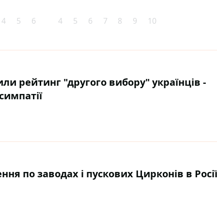
4
5
6
4
5
6
7
8
9
10
и рейтинг "другого вибору" українців -
симпатії
ня по заводах і пускових Цирконів в Росі