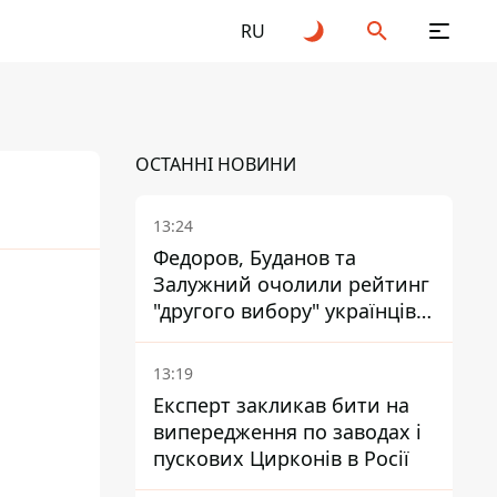
RU
ОСТАННІ НОВИНИ
13:24
Федоров, Буданов та
Залужний очолили рейтинг
"другого вибору" українців -
опитування показало
альтернативні симпатії
13:19
Експерт закликав бити на
випередження по заводах і
пускових Цирконів в Росії