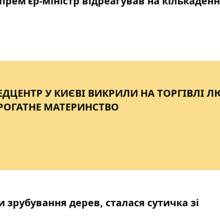
 прем'єр-міністр відреагував на кількаден
ДЦЕНТР У КИЄВІ ВИКРИЛИ НА ТОРГІВЛІ 
УРОГАТНЕ МАТЕРИНСТВО
и зрубування дерев, сталася сутичка зі