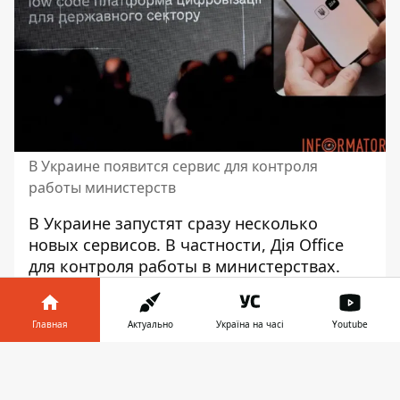
В Украине появится сервис для контроля
работы министерств
В Украине запустят сразу несколько
новых сервисов
. В частности, Дія Office
для контроля работы в министерствах.
Благодаря функционалу нового
приложения граждане смогут получать
Главная
Актуально
Україна на часі
Youtube
подробную информацию о деятельности
определенных ведомств и о том, куда
Информатор в
Скачать
выделяются средства.
телефоне
👉