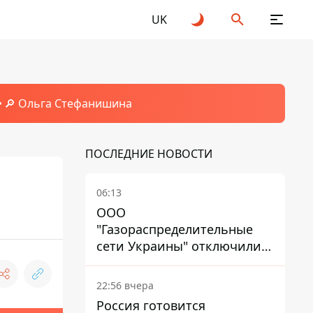
UK
🔎 Ольга Стефанишина
ПОСЛЕДНИЕ НОВОСТИ
06:13
ООО
"Газораспределительные
сети Украины" отключили
львовянке газ - что решил
суд
22:56 вчера
Россия готовится