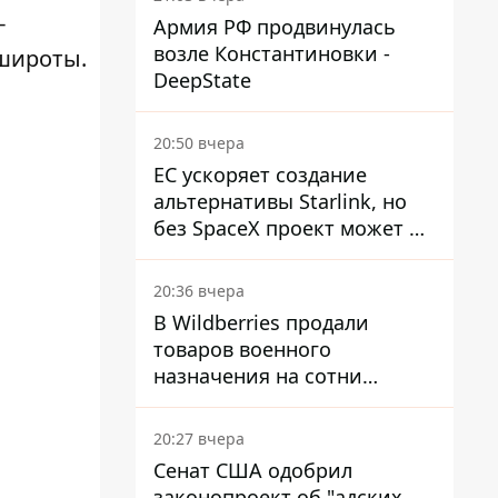
-
Армия РФ продвинулась
возле Константиновки -
 широты.
DeepState
20:50 вчера
ЕС ускоряет создание
альтернативы Starlink, но
без SpaceX проект может не
обойтись
20:36 вчера
В Wildberries продали
товаров военного
назначения на сотни
миллионов, но удары ВСУ
изменили ситуацию
20:27 вчера
Сенат США одобрил
законопроект об "адских