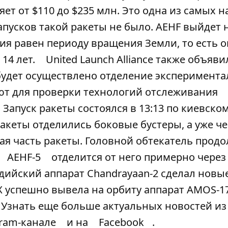
яет от $110 до $235 млн. Это одна из самых 
апусков такой ракеты не было. AEHF выйдет 
я равен периоду вращения Земли, то есть о
 14 лет.
United Launch Alliance также объяви
будет осуществлено отделение эксперимент
ют для проверки технологий отслеживания
Запуск ракеты состоялся в 13:13 по киевско
ракеты отделились боковые бустеры, а уже че
я часть ракеты. Головной обтекатель прод
AEHF-5
отделится от него примерно через 
дийский аппарат Chandrayaan-2 сделал новы
X успешно вывела на орбиту аппарат AMOS-1
. Узнать еще больше актуальных новостей из
gram-канале
и на
Facebook
.