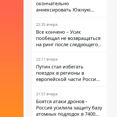
окончательно
аннексировать Южную
Осетию – страны НАТО
обеспокоены
22:35 вчера
Все кончено – Усик
пообещал не возвращаться
на ринг после следующего
боя
22:17 вчера
Путин стал избегать
поездок в регионы в
европейской части России,
куда регулярно долетают
дроны
21:57 вчера
Боятся атаки дронов -
Россия усилила защиту базу
атомных подлодок в 7400