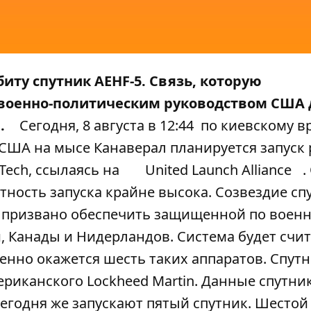
биту спутник AEHF-5. Связь, которую
я военно-политическим руководством США 
.
Сегодня, 8 августа в 12:44 по киевскому 
 США на мысе Канаверал планируется запуск
Tech
, ссылаясь на
United Launch Alliance
.
ятность запуска крайне высока. Созвездие с
cy) призвано обеспечить защищенной по воен
, Канады и Нидерландов. Система будет счит
енно окажется шесть таких аппаратов. Спут
риканского Lockheed Martin. Данные спутни
, сегодня же запускают пятый спутник. Шестой