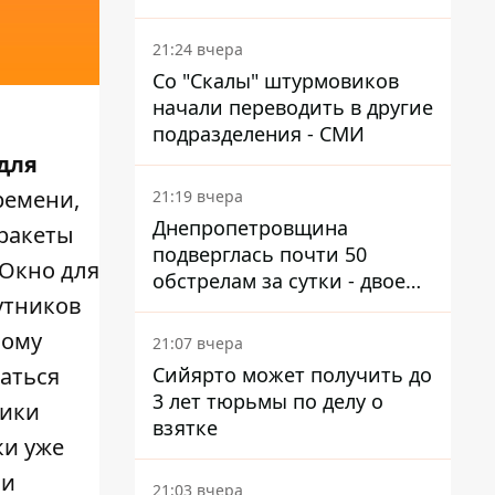
км от Украины
21:24 вчера
Со "Скалы" штурмовиков
начали переводить в другие
подразделения - СМИ
для
времени,
21:19 вчера
Днепропетровщина
 ракеты
подверглась почти 50
 Окно для
обстрелам за сутки - двое
путников
погибших, шесть
пострадавших
ному
21:07 вчера
Сийярто может получить до
аться
3 лет тюрьмы по делу о
ники
взятке
ки уже
 и
21:03 вчера