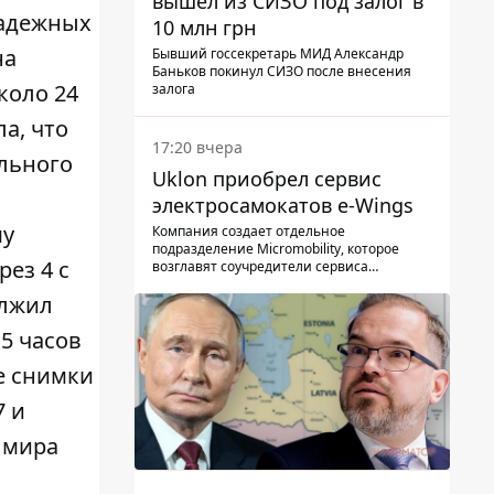
вышел из СИЗО под залог в
надежных
10 млн грн
на
Бывший госсекретарь МИД Александр
Баньков покинул СИЗО после внесения
коло 24
залога
ла, что
17:20 вчера
ального
Uklon приобрел сервис
электросамокатов e-Wings
му
Компания создает отдельное
подразделение Micromobility, которое
рез 4 с
возглавят соучредители сервиса
самокатов.
олжил
5 часов
е снимки
7 и
 мира