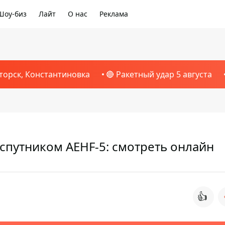
Шоу-биз
Лайт
О нас
Реклама
торск, Константиновка
🔴 Ракетный удар 5 августа
 спутником AEHF-5: смотреть онлайн
👍