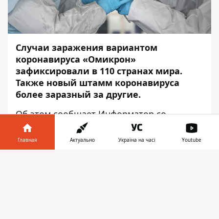
Случаи заражения вариантом
коронавируса «Омикрон»
зафиксировали в 110 странах мира.
Также новый штамм коронавируса
более заразный за другие.
Об этом сообщает
Информатор
со
ссылкой на
отчёт ВОЗ
.
Главная
Актуально
Україна на часі
Youtube
Новый штамм распространяется быстрее
ранее доминировавшего «Дельты» даже в
Информатор в
Скачать
странах с высоким уровнем иммунитета.
телефоне
👉
Так, существуют доказательства того, что
Omicron имеет существенное
преимущество в росте над штаммом Delta.